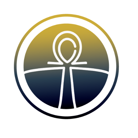
Ir
para
o
conteúdo