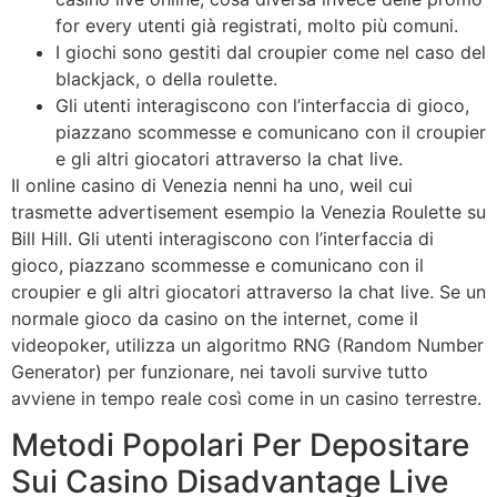
for every utenti già registrati, molto più comuni.
I giochi sono gestiti dal croupier come nel caso del
blackjack, o della roulette.
Gli utenti interagiscono con l’interfaccia di gioco,
piazzano scommesse e comunicano con il croupier
e gli altri giocatori attraverso la chat live.
Il online casino di Venezia nenni ha uno, weil cui
trasmette advertisement esempio la Venezia Roulette su
Bill Hill. Gli utenti interagiscono con l’interfaccia di
gioco, piazzano scommesse e comunicano con il
croupier e gli altri giocatori attraverso la chat live. Se un
normale gioco da casino on the internet, come il
videopoker, utilizza un algoritmo RNG (Random Number
Generator) per funzionare, nei tavoli survive tutto
avviene in tempo reale così come in un casino terrestre.
Metodi Popolari Per Depositare
Sui Casino Disadvantage Live