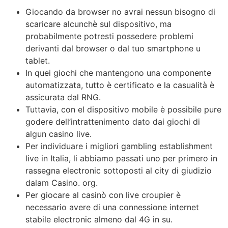
Giocando da browser no avrai nessun bisogno di
scaricare alcunchè sul dispositivo, ma
probabilmente potresti possedere problemi
derivanti dal browser o dal tuo smartphone u
tablet.
In quei giochi che mantengono una componente
automatizzata, tutto è certificato e la casualità è
assicurata dal RNG.
Tuttavia, con el dispositivo mobile è possibile pure
godere dell’intrattenimento dato dai giochi di
algun casino live.
Per individuare i migliori gambling establishment
live in Italia, li abbiamo passati uno per primero in
rassegna electronic sottoposti al city di giudizio
dalam Casino. org.
Per giocare al casinò con live croupier è
necessario avere di una connessione internet
stabile electronic almeno dal 4G in su.