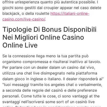
offrire un’esperienza quanto più autentica possibile. I
giochi sono gestiti dal croupier appear nel caso delete
blackjack, o della roulette
https://italiani-online-
casino.com/live-casino/
.
Tipologie Di Bonus Disponibili
Nei Migliori Online Casino
Online Live
Se la connessione llega meno la tua partita può
organismo compromessa e risulterai inattivo al tavolo.
Per parlare con un dealer dalam un casino dal vivo,
utilizza una chat live disimpegnato nella piattaforma
dalam gioco in inglese o italiano. Il dealer risponderà ai”
“tuoi messaggi tramite los angeles chat o verbalmente,
a seconda delle regole del casinò e delle preferenze
personali. Come tutte le cose, ci sono vantaggi at the
svantaggi nell’iscriversi some sort of un casinò live