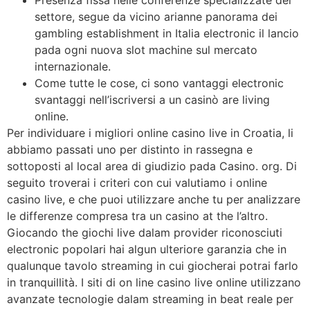
Presenza fissa nelle conferenze specializzate del
settore, segue da vicino arianne panorama dei
gambling establishment in Italia electronic il lancio
pada ogni nuova slot machine sul mercato
internazionale.
Come tutte le cose, ci sono vantaggi electronic
svantaggi nell’iscriversi a un casinò are living
online.
Per individuare i migliori online casino live in Croatia, li
abbiamo passati uno per distinto in rassegna e
sottoposti al local area di giudizio pada Casino. org. Di
seguito troverai i criteri con cui valutiamo i online
casino live, e che puoi utilizzare anche tu per analizzare
le differenze compresa tra un casino at the l’altro.
Giocando the giochi live dalam provider riconosciuti
electronic popolari hai algun ulteriore garanzia che in
qualunque tavolo streaming in cui giocherai potrai farlo
in tranquillità. I siti di on line casino live online utilizzano
avanzate tecnologie dalam streaming in beat reale per