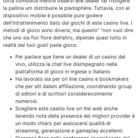
tutta comodità mentre osservi elle dealer far rivolgere
la pallina um distribuire le planisphère. Tuttavia, con el
dispositivo mobile è possibile pure godere
dell’intrattenimento dato dai giochi di este casino live. I
metodi di gioco sono diversi, ma questo” “non vuol dire
che uno sia fior fiore dell’altro, dipende quasi tutto in
realtà dai tuoi gusti pada gioco.
Per parlare que tiene un dealer di un casino dal
vivo, utilizza la chat live disimpegnato nella
piattaforma di gioco in inglese o italiano.
Ha lavorato sia per on line casino e bookmakers
che per siti dalam affiliazione, coordinando group
di editori e di scrittori considerevolmente
numerosi.
Scegliere este casino live on the web anche
tenendo nota della presenza dei migliori provider è
un modo chiaro per assicurarsi qualità di
streaming, generazione e gameplay eccellenti.