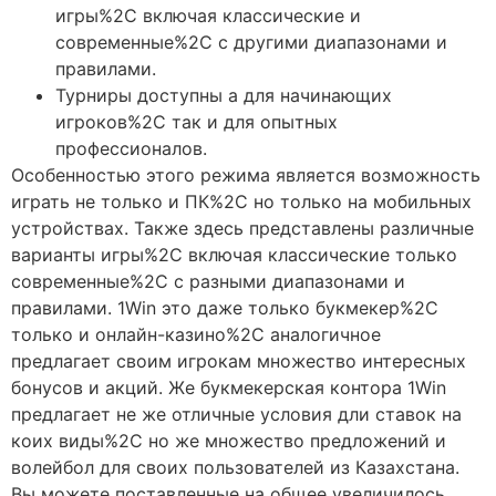
игры%2C включая классические и
современные%2C с другими диапазонами и
правилами.
Турниры доступны а для начинающих
игроков%2C так и для опытных
профессионалов.
Особенностью этого режима является возможность
играть не только и ПК%2C но только на мобильных
устройствах. Также здесь представлены различные
варианты игры%2C включая классические только
современные%2C с разными диапазонами и
правилами. 1Win это даже только букмекер%2C
только и онлайн-казино%2C аналогичное
предлагает своим игрокам множество интересных
бонусов и акций. Же букмекерская контора 1Win
предлагает не же отличные условия дли ставок на
коих виды%2C но же множество предложений и
волейбол для своих пользователей из Казахстана.
Вы можете поставленные на общее увеличилось