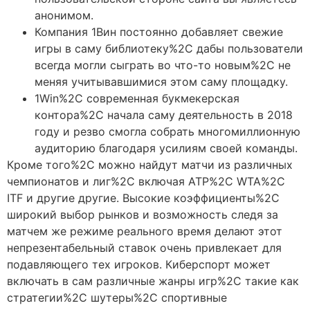
анонимом.
Компания 1Вин постоянно добавляет свежие
игры в саму библиотеку%2C дабы пользователи
всегда могли сыграть во что-то новым%2C не
меняя учитывавшимися этом саму площадку.
1Win%2C современная букмекерская
контора%2C начала саму деятельность в 2018
году и резво смогла собрать многомиллионную
аудиторию благодаря усилиям своей команды.
Кроме того%2C можно найдут матчи из различных
чемпионатов и лиг%2C включая ATP%2C WTA%2C
ITF и другие другие. Высокие коэффициенты%2C
широкий выбор рынков и возможность следя за
матчем же режиме реального время делают этот
непрезентабельный ставок очень привлекает для
подавляющего тех игроков. Киберспорт может
включать в сам различные жанры игр%2C такие как
стратегии%2C шутеры%2C спортивные