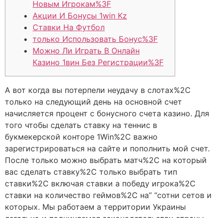
Новым Игрокам%3F
Акции И Бонусы 1win Kz
Ставки На Футбол
только Использовать Бонус%3F
Можно Ли Играть В Онлайн
Казино 1вин Без Регистрации%3F
А вот когда вы потерпели неудачу в слотах%2C
только на следующий день на основной счет
начисляется процент с бонусного счета казино. Для
того чтобы сделать ставку на теннис в
букмекерской конторе 1Win%2C важно
зарегистрироваться на сайте и пополнить мой счет.
После только можно выбрать матч%2C на который
вас сделать ставку%2C только выбрать тип
ставки%2C включая ставки а победу игрока%2C
ставки на количество геймов%2C на” “сотни сетов и
которых. Мы работаем а территории Украины