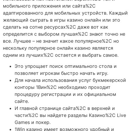
мобильного приложения или сайта%2C
адаптированного для мобильных устройств. Каждый
желающий сыграть в игры казино онлайн или это
сделать на сотне ресурсах%2C даже вот как
определится с выбором лучшая%2C знают точно не
все. Лучшее – не значит какое популярное%2C но
нескольку популярное онлайн казино является
одним из лучших%2C остается и выбрать самое.
Это упрощает поиск оптимального стола и
позволяет игрокам быстро начать игру.
Для начала использования услуг букмекерской
конторы 1Вин%2C необходимо проходит
процедуру регистрации и их официальном
сайте.
И главной странице сайта%2C в верхней и
части%2C вы найдете разделы Казино%2C Live
Games и покер.
1Win казино имеет возможного удобный и