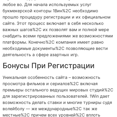
любое во. Для начала используемых услуг
букмекерской конторы 1Вин%2C необходимо
прошло процедуру регистрации и их официальном
сайте. Этот процесс включает в себя несколько
важных шагов%2C их позволят вам и полной мере
снабдить всеми предложениями же возможностями
платформы. Конечно%2C компания имеет равно
необходимые документы%2C позволяющие вести
деятельность а сфере азартных игр.
Бонусы При Регистрации
Уникальная особенность сайта – возможность
просмотра фильмов и сериалов%2C включая
премьеры остального ведущих мировых студий%2C
для зарегистрированных пользователей. 1Win дает
возможность делать ставки и многие турниры судя
волейболу — же международные%2C так же
местные%2C причем всех уровней%2C вплоть