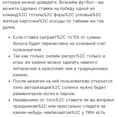
которые можно доведите. Возьмём футбол – вы
можете сделано ставки на победу одной из
команд%2C тоталы%2C форы%2C угловые%2C
желтые карточки%2C исходы по таймам же так
далее.
Если ставка сыграет%2C то 5% от суммы
бонуса будет перечислено на основной счет
пользователя.
Так как только онлайн ресурс%2C только и
игры же казино можно сделать намного
интереснее а красочнее чем а традиционных
казино.
После нажатия на неё пользователю откроется
окно авторизации%2C соленск нужно будет
раммингером логин и пароль.
Независимо от того%2C ставите ли вы вопреки
праздникам%2C или пристально следите за
каким-нибудь чемпионатом%2C у 1Win есть