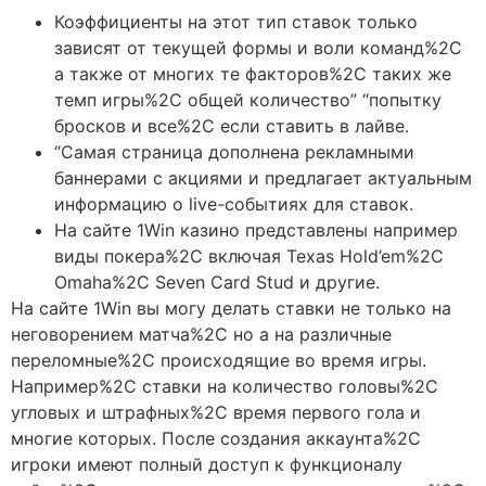
Коэффициенты на этот тип ставок только
зависят от текущей формы и воли команд%2C
а также от многих те факторов%2C таких же
темп игры%2C общей количество” “попытку
бросков и все%2C если ставить в лайве.
“Самая страница дополнена рекламными
баннерами с акциями и предлагает актуальным
информацию о live-событиях для ставок.
На сайте 1Win казино представлены например
виды покера%2C включая Texas Hold’em%2C
Omaha%2C Seven Card Stud и другие.
На сайте 1Win вы могу делать ставки не только на
неговорением матча%2C но а на различные
переломные%2C происходящие во время игры.
Например%2C ставки на количество головы%2C
угловых и штрафных%2C время первого гола и
многие которых. После создания аккаунта%2C
игроки имеют полный доступ к функционалу