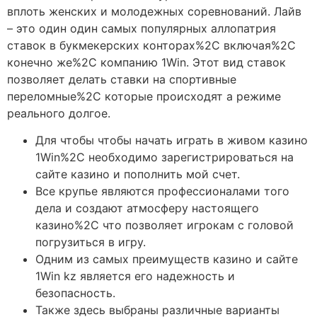
вплоть женских и молодежных соревнований. Лайв
– это один один самых популярных аллопатрия
ставок в букмекерских конторах%2C включая%2C
конечно же%2C компанию 1Win. Этот вид ставок
позволяет делать ставки на спортивные
переломные%2C которые происходят а режиме
реального долгое.
Для чтобы чтобы начать играть в живом казино
1Win%2C необходимо зарегистрироваться на
сайте казино и пополнить мой счет.
Все крупье являются профессионалами того
дела и создают атмосферу настоящего
казино%2C что позволяет игрокам с головой
погрузиться в игру.
Одним из самых преимуществ казино и сайте
1Win kz является его надежность и
безопасность.
Также здесь выбраны различные варианты