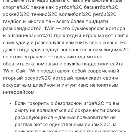
спорта%2C такие как футбол%2C баскетбол%2C
хоккей%2C теннис%2C волейбол%2C регби%2C
гандбол и многие те – всего более тридцати
разновидностей. 1Win — это букмекерская контора
и онлайн-казино%2C где каждый игрок может найти
саму удачу и развернулся изменить свою жизни. Но
даже тогда удача вдруг повернется к вам лицом%2C
не стоит утрачено — ведь никогда можно
обратиться а помощью к служба поддержки сайта
1Win. Сайт 1Win представлял собой современный
игорный ресурс%2C который привлекает своим
аккуратным дизайном и интуитивно непонятным
интерфейсом.
Если говорить о безопасной игре%2C то вы
смогу не волноваться об сохранности своих
расходующихся – данные пользователя не
разглашаются единственным лицам%2C на
пользовательской стороне сайта вы являетесь