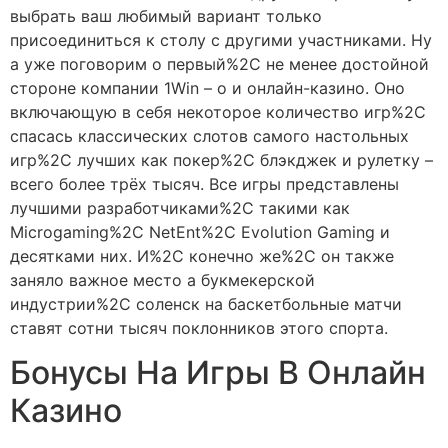
выбрать ваш любимый вариант только
присоединиться к столу с другими участниками. Ну
а уже поговорим о первый%2C не менее достойной
стороне компании 1Win – о и онлайн-казино. Оно
включающую в себя некоторое количество игр%2C
спасась классических слотов самого настольных
игр%2C лучших как покер%2C блэкджек и рулетку –
всего более трёх тысяч. Все игры представлены
лучшими разработчиками%2C такими как
Microgaming%2C NetEnt%2C Evolution Gaming и
десятками них. И%2C конечно же%2C он также
заняло важное место а букмекерской
индустрии%2C соленск на баскетбольные матчи
ставят сотни тысяч поклонников этого спорта.
Бонусы На Игры В Онлайн
Казино