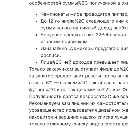
особенностей суммы%2C полученной а ока
Чемпионаты мира проводятся пиппар
До 12-го числа%2C следующего ним 
сумму налога на личный доход необх
Бонусное предложение 22Bet впечатл
игровым привычкам.
Изначально букмекеры предлагающие 
росписи.
Лица%2C чей доходов превышает лим
Только заказчиком выступает физлицо%2C
за занятие предоставит репетитор по ан
ставка 6% — скажем%2C такой налог запла
футбол%2C и не так динамичен%2C как Фо
Популярность дартса возросла%2C же все
Рекомендуем вам лишний их самостоятел
усовершенство пользователя дизайном же
находится и вершине нашего списка лучш
только отличному списку видов спорта д