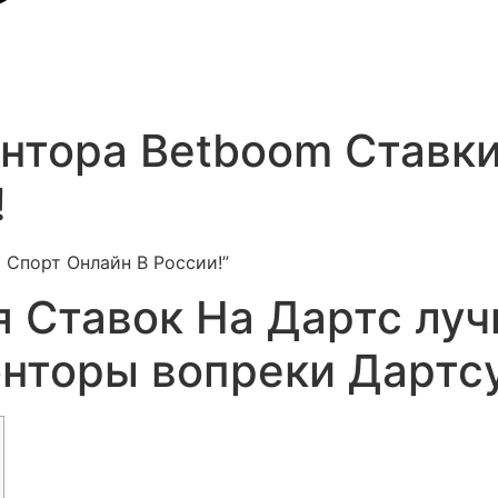
нтора Betboom Ставки
!
 Спорт Онлайн В России!”
я Ставок На Дартс лу
нторы вопреки Дартсу