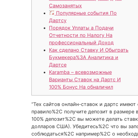
Самозанятых
Популярные события По
Дартсу
Порядок Уплаты а Подачи
Отчетности по Налогу На
профессиональный Доход
Как сделано Ставку И Обыграть
Букмекера%3A Аналитика и
Дартсе
Karamba – всевозможные
Варианты Ставок на Дартс И
100% Бонус На обналичил
“Тех сайтов онлайн-ставок и дартс имею
правило%2C получите депозит в размере 
100% депозит%2C вы можете делать ставк
долларов США). Убедитесь%2C что вы зап
соблюдаться%2C например%2C о необходим