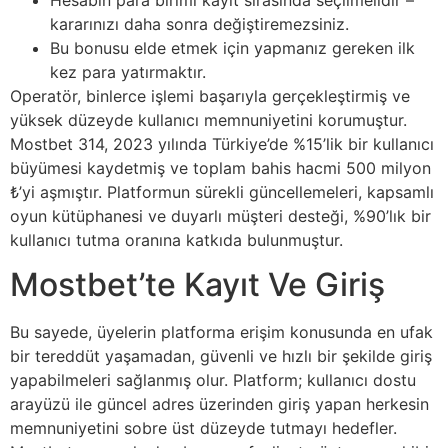
kararınızı daha sonra değiştiremezsiniz.
Bu bonusu elde etmek için yapmanız gereken ilk
kez para yatırmaktır.
Operatör, binlerce işlemi başarıyla gerçekleştirmiş ve
yüksek düzeyde kullanıcı memnuniyetini korumuştur.
Mostbet 314, 2023 yılında Türkiye’de %15’lik bir kullanıcı
büyümesi kaydetmiş ve toplam bahis hacmi 500 milyon
₺’yi aşmıştır. Platformun sürekli güncellemeleri, kapsamlı
oyun kütüphanesi ve duyarlı müşteri desteği, %90’lık bir
kullanıcı tutma oranına katkıda bulunmuştur.
Mostbet’te Kayıt Ve Giriş
Bu sayede, üyelerin platforma erişim konusunda en ufak
bir tereddüt yaşamadan, güvenli ve hızlı bir şekilde giriş
yapabilmeleri sağlanmış olur. Platform; kullanıcı dostu
arayüzü ile güncel adres üzerinden giriş yapan herkesin
memnuniyetini sobre üst düzeyde tutmayı hedefler.