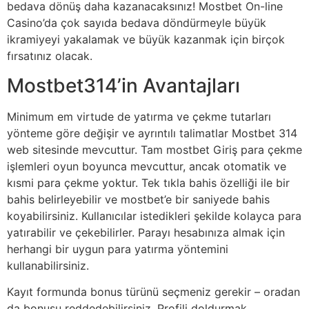
bedava dönüş daha kazanacaksınız! Mostbet On-line
Casino’da çok sayıda bedava döndürmeyle büyük
ikramiyeyi yakalamak ve büyük kazanmak için birçok
fırsatınız olacak.
Mostbet314’in Avantajları
Minimum em virtude de yatırma ve çekme tutarları
yönteme göre değişir ve ayrıntılı talimatlar Mostbet 314
web sitesinde mevcuttur. Tam mostbet Giriş para çekme
işlemleri oyun boyunca mevcuttur, ancak otomatik ve
kısmi para çekme yoktur. Tek tıkla bahis özelliği ile bir
bahis belirleyebilir ve mostbet’e bir saniyede bahis
koyabilirsiniz. Kullanıcılar istedikleri şekilde kolayca para
yatırabilir ve çekebilirler. Parayı hesabınıza almak için
herhangi bir uygun para yatırma yöntemini
kullanabilirsiniz.
Kayıt formunda bonus türünü seçmeniz gerekir – oradan
da bonusu reddedebilirsiniz. Profili doldurmak,