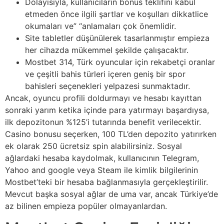
Dolayısıyla, kullanıcıların bonus teklifini kabul
etmeden önce ilgili şartlar ve koşulları dikkatlice
okumaları ve” “anlamaları çok önemlidir.
Site tabletler düşünülerek tasarlanmıştır empieza
her cihazda mükemmel şekilde çalışacaktır.
Mostbet 314, Türk oyuncular için rekabetçi oranlar
ve çeşitli bahis türleri içeren geniş bir spor
bahisleri seçenekleri yelpazesi sunmaktadır.
Ancak, oyuncu profili doldurmayı ve hesabı kayıttan
sonraki yarım ketika içinde para yatırmayı başardıysa,
ilk depozitonun %125’i tutarında benefit verilecektir.
Casino bonusu seçerken, 100 TL’den depozito yatırırken
ek olarak 250 ücretsiz spin alabilirsiniz. Sosyal
ağlardaki hesaba kaydolmak, kullanıcının Telegram,
Yahoo and google veya Steam ile kimlik bilgilerinin
Mostbet’teki bir hesaba bağlanmasıyla gerçekleştirilir.
Mevcut başka sosyal ağlar de uma var, ancak Türkiye’de
az bilinen empieza popüler olmayanlardan.