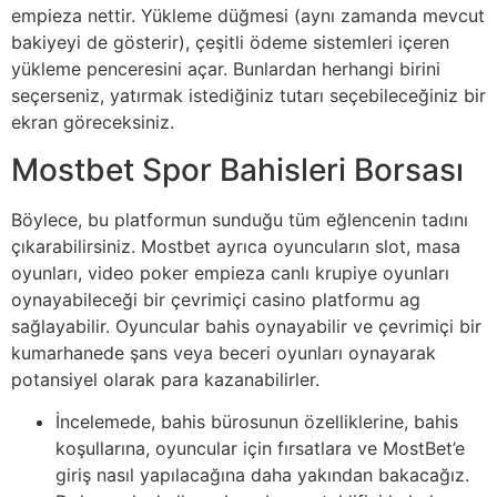
empieza nettir. Yükleme düğmesi (aynı zamanda mevcut
bakiyeyi de gösterir), çeşitli ödeme sistemleri içeren
yükleme penceresini açar. Bunlardan herhangi birini
seçerseniz, yatırmak istediğiniz tutarı seçebileceğiniz bir
ekran göreceksiniz.
Mostbet Spor Bahisleri Borsası
Böylece, bu platformun sunduğu tüm eğlencenin tadını
çıkarabilirsiniz. Mostbet ayrıca oyuncuların slot, masa
oyunları, video poker empieza canlı krupiye oyunları
oynayabileceği bir çevrimiçi casino platformu ag
sağlayabilir. Oyuncular bahis oynayabilir ve çevrimiçi bir
kumarhanede şans veya beceri oyunları oynayarak
potansiyel olarak para kazanabilirler.
İncelemede, bahis bürosunun özelliklerine, bahis
koşullarına, oyuncular için fırsatlara ve MostBet’e
giriş nasıl yapılacağına daha yakından bakacağız.