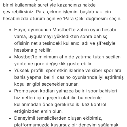
birini kullanmak suretiyle kazancınızı nakde
çevirebilirsiniz. Para çekme işlemini başlatmak için
hesabınızda oturum açın ve ‘Para Çek’ düğmesini seçin.
Hayır, oyuncunun Mostbet’te zaten oyun hesabı
varsa, uygulamayı yükledikten sonra bahisçi
ofisinin net sitesindeki kullanıcı adı ve şifresiyle
hesabına girebilir.
Mostbet’te minimum afin de yatırma tutarı seçilen
yönteme göre değişiklik gösterebilir.
Yüksek profilli spor etkinliklerine ve siber sporlara
bahis yapma, belirli casino oyunlarında iyileştirilmiş
koşullar gibi seçenekler sunar.
Promosyon kodları yalnızca belirli spor bahisleri
hizmetleri için geçerli olabilir, bu nedenle
kullanmadan önce gerekirse iki kez kontrol
ettiğinizden emin olun.
Deneyimli temsilcilerden oluşan ekibimiz,
platformumuzda kusursuz bir deneyim sağlamak