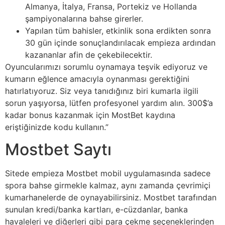
Almanya, İtalya, Fransa, Portekiz ve Hollanda
şampiyonalarına bahse girerler.
Yapılan tüm bahisler, etkinlik sona erdikten sonra
30 gün içinde sonuçlandırılacak empieza ardından
kazananlar afin de çekebilecektir.
Oyuncularımızı sorumlu oynamaya teşvik ediyoruz ve
kumarın eğlence amacıyla oynanması gerektiğini
hatırlatıyoruz. Siz veya tanıdığınız biri kumarla ilgili
sorun yaşıyorsa, lütfen profesyonel yardım alın. 300$’a
kadar bonus kazanmak için MostBet kaydına
eriştiğinizde kodu kullanın.”
Mostbet Saytı
Sitede empieza Mostbet mobil uygulamasında sadece
spora bahse girmekle kalmaz, aynı zamanda çevrimiçi
kumarhanelerde de oynayabilirsiniz. Mostbet tarafından
sunulan kredi/banka kartları, e-cüzdanlar, banka
havaleleri ve diğerleri gibi para çekme seçeneklerinden