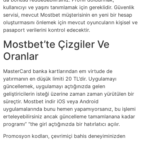
kullanıcıyı ve yaşını tanımlamak için gereklidir. Güvenlik
servisi, mevcut Mostbet müşterisinin en yeni bir hesap
oluşturmasını önlemek için mevcut oyuncuların kişisel ve
pasaport verilerini kontrol edecektir.
Mostbet’te Çizgiler Ve
Oranlar
MasterCard banka kartlarından em virtude de
yatırmanın en düşük limiti 20 TL’dir. Uygulamayı
güncellemek, uygulamayı açtığınızda gelen
geliştiricilerin isteği üzerine zaman zaman yürütülen bir
süreçtir. Mostbet indir iOS veya Android
uygulamalarında bunu hemen yapamıyorsanız, bu işlemi
erteleyebilirsiniz ancak güncelleme tamamlanana kadar
programı” “the girl açtığınızda bir hatırlatıcı açılır.
Promosyon kodları, çevrimiçi bahis deneyiminizden