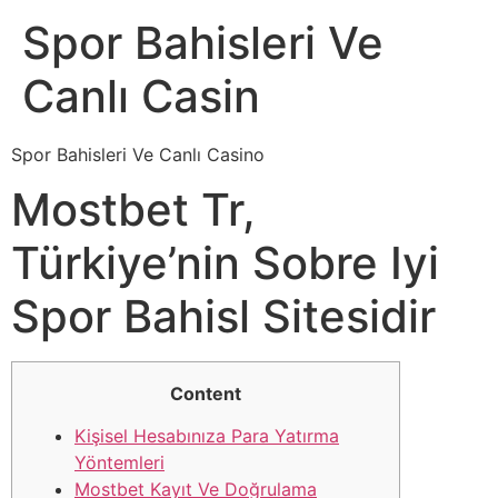
Spor Bahisleri Ve
Canlı Casin
Spor Bahisleri Ve Canlı Casino
Mostbet Tr,
Türkiye’nin Sobre Iyi
Spor Bahisl Sitesidir
Content
Kişisel Hesabınıza Para Yatırma
Yöntemleri
Mostbet Kayıt Ve Doğrulama