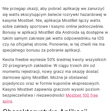
Nie przegap okazji, aby pobrać aplikację we zanurzyć
się watts ekscytującym świecie rozrywki hazardowej w
kasynie Mostbet. Nie, aplikacja MostBet łączy watts
sobie zakłady sportowe i kasyno online jednocześnie.
Bonusy w aplikacji MostBet dla Androida są dostępne w
takim samym zakresie jak watts odpowiedniku na iOS
czy na oficjalnej stronie. Ponownie, w tej chwili nie ma
specjalnego bonusu za pobranie aplikacji.
Kwota freebie wyniesie 50% średniej kwoty wszystkich
20 przegranych zakładów. W ciągu trzech dni od
momentu rejestracji, nowy gracz ma okazję dostać
darmowe spiny MostBet. Można je obstawiać
pojedynczo oraz w formie kuponów ekspresowych.
Kasyno Mostbet zapewnia graczom wysoki poziom
bezpieczeństwa i niezawodności
Mostbet 100 free
spins
.