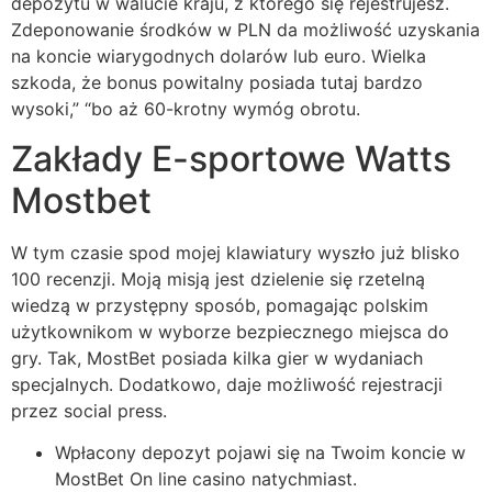
depozytu w walucie kraju, z którego się rejestrujesz.
Zdeponowanie środków w PLN da możliwość uzyskania
na koncie wiarygodnych dolarów lub euro. Wielka
szkoda, że bonus powitalny posiada tutaj bardzo
wysoki,” “bo aż 60-krotny wymóg obrotu.
Zakłady E-sportowe Watts
Mostbet
W tym czasie spod mojej klawiatury wyszło już blisko
100 recenzji. Moją misją jest dzielenie się rzetelną
wiedzą w przystępny sposób, pomagając polskim
użytkownikom w wyborze bezpiecznego miejsca do
gry. Tak, MostBet posiada kilka gier w wydaniach
specjalnych. Dodatkowo, daje możliwość rejestracji
przez social press.
Wpłacony depozyt pojawi się na Twoim koncie w
MostBet On line casino natychmiast.