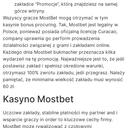
zakładce “Promocje”, którą znajdziesz na samej
górze witryny.
Wszyscy gracze MostBet mogą otrzymać w tym
kasynie bonus procuring. Tak, Mostbet jest legalny w
Polsce, ponieważ posiada oficjalną licencję Curacao,
company uprawnia go perform prowadzenia
działalności związanej z grami i zakładami online.
Każdego dnia Mostbet bukmacher przeznacza kilka
wydarzeń na tę promocję. Najważniejsze jest to, że jeśli
postawisz zakład i spełnisz określone warunki,
otrzymasz 100% zwrotu zakładu, jeśli przegrasz. Należy
pamiętać, że minimalna wielkość zakładu musi wynosić
60 zł.
Kasyno Mostbet
Uczciwe zakłady, stabilne płatności my partner and i
wsparcie graczy in order to kluczowe cechy firmy.
MostBet może rywalizować z czołowymi