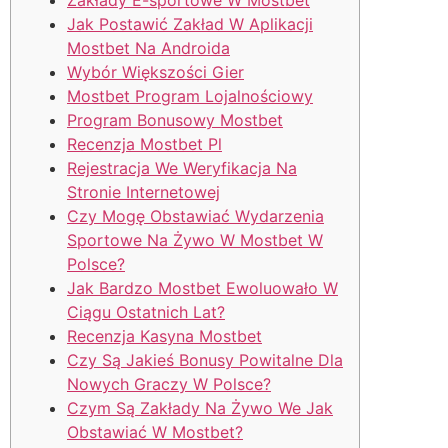
Zakłady E-sportowe W Mostbet
Jak Postawić Zakład W Aplikacji
Mostbet Na Androida
Wybór Większości Gier
Mostbet Program Lojalnościowy
Program Bonusowy Mostbet
Recenzja Mostbet Pl
Rejestracja We Weryfikacja Na
Stronie Internetowej
Czy Mogę Obstawiać Wydarzenia
Sportowe Na Żywo W Mostbet W
Polsce?
Jak Bardzo Mostbet Ewoluowało W
Ciągu Ostatnich Lat?
Recenzja Kasyna Mostbet
Czy Są Jakieś Bonusy Powitalne Dla
Nowych Graczy W Polsce?
Czym Są Zakłady Na Żywo We Jak
Obstawiać W Mostbet?