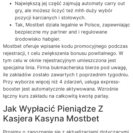
Największą jej część zajmują automaty carry out
gry, ale możesz liczyć też mhh duży wybór
pozycji karcianych i stołowych.
Tak, Mostbet działa legalnie w Polsce, zapewniając
bezpieczne my partner and i regulowane
środowisko habgier.
Mostbet oferuje wpisanie kodu promocyjnego podczas
rejestracji, t celu zwiększenia bonusu powitalnego. W
tym celu w oknie rejestracyjnym umieszczona jest
specjalna linia. Firma bukmacherska bierze pod uwagę,
ile zakładów zostało zawartych t poprzednim tygodniu.
Przy wyborze więcej niż 4 zdarzeń, usługa express-
booster jest automatycznie aktywowana. Wzrośnie
łączny kurs zakładu na całkowitą kwotę parlay.
Jak Wypłacić Pieniądze Z
Kasjera Kasyna Mostbet
Prosimy o zapoznanie się z aktualizacjami dotyczącymi