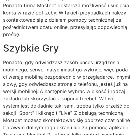
Ponadto firma Mostbet dostarcza możliwość usunięcia
konta w razie potrzeby. W takich przypadkach należy
skontaktować się z działem pomocy technicznej za
pośrednictwem czatu online, przesyłając odpowiednią
prośbę.
Szybkie Gry
Ponadto, gdy odwiedzasz zasób unces urządzenia
mobilnego, serwer natychmiast go wykryje, więc poda
ci wersję mobilną bezpośrednio w przeglądarce. Innymi
słowy, gdy odwiedzasz stronę z telefonu, jesteś już na
wersji mobilnej. A następnie wybrać wielkość i rodzaj
zakładu lub skorzystać z kuponu freebet. W Live,
system jest dokładnie taki sam, trzeba tylko przejść do
sekcji “Sport” i kliknąć t “Live”. Z obsługą techniczną
Mostbet możesz skontaktować się poprzez czat online
t prawym dolnym rogu ekranu lub za pomocą aplikacji
Telegram. Mostbet PL oferuje kilka metod wycofania