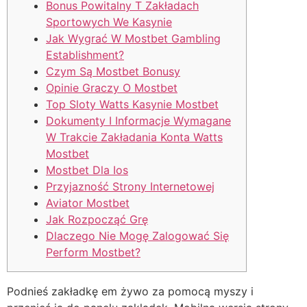
Bonus Powitalny T Zakładach
Sportowych We Kasynie
Jak Wygrać W Mostbet Gambling
Establishment?
Czym Są Mostbet Bonusy
Opinie Graczy O Mostbet
Top Sloty Watts Kasynie Mostbet
Dokumenty I Informacje Wymagane
W Trakcie Zakładania Konta Watts
Mostbet
Mostbet Dla Ios
Przyjazność Strony Internetowej
Aviator Mostbet
Jak Rozpocząć Grę
Dlaczego Nie Mogę Zalogować Się
Perform Mostbet?
Podnieś zakładkę em żywo za pomocą myszy i