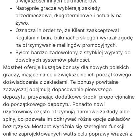
u większości innych bukmacherów.
Następnie gracze wybierają zakłady
przedmeczowe, długoterminowe i actually na
żywo.
Oznacza in order to, że Klient zaakceptował
Regulamin biura bukmacherskiego i wyraził zgodę
na otrzymywanie mailingów promocyjnych.
Byłem bardzo zadowolony z szybkiej wypłaty do
dowolnych systemów płatności.
Mostbet oferuje kuszące bonusy dla nowych polskich
graczy, mające na celu zwiększenie ich początkowego
doświadczenia z zakładami. Te bonusy powitalne
zazwyczaj obejmują dopasowanie pierwszego
depozytu, przyznając dodatkowe środki proporcjonalne
do początkowego depozytu. Ponadto nowi
użytkownicy często otrzymują darmowe zakłady albo
spiny, co pozwala im odkrywać różne opcje zakładów
bez ryzyka. Mostbet wyróżnia się szeregiem funkcji
online zaprojektowanych watts celu poprawy wrażeń z