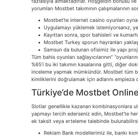
fazlasıyla almaktadırlar. Hoşgeldin bonusu ile 
yorumları Mostbet takımının çalışmalarının s
Mostbet’te internet casino oyunları oyn
Uygulamayı yüklemek istemiyorsanız, yer 
Kayıttan sonra, spor bahisleri ve kumarhan
Mostbet Turkey sporun hayranları yaklaşa
Samsun da bulunan ofisimiz ile yapı proje
Tüm bahis oyunları sağlayıcılarının” “oyunları
%65’i bu iki takımın kasalarına gitti, diğer do
inceleme yapmak mümkündür. Mostbet tüm bu ko
kimliklerini doğrulamak için adlarını empieza 
Türkiye’de Mostbet Online 
Slotlar genellikle kazanan kombinasyonlara ul
yapmayı tercih ederseniz edin, Mostbet’te herk
ek taksit veya erteleme talebinde bulunabilirs
Reklam Bank modellerimiz ile, bankı konu