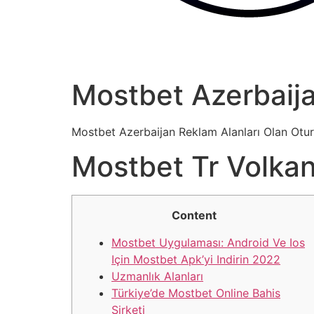
Mostbet Azerbaija
Mostbet Azerbaijan Reklam Alanları Olan Otu
Mostbet Tr Volkan A
Content
Mostbet Uygulaması: Android Ve Ios
Için Mostbet Apk’yi Indirin 2022
Uzmanlık Alanları
Türkiye’de Mostbet Online Bahis
Şirketi