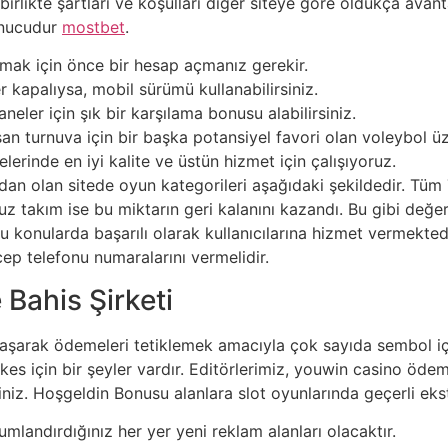
birlikte şartları ve koşulları diğer siteye göre oldukça avan
onucudur
mostbet
.
amak için önce bir hesap açmanız gerekir.
kapalıysa, mobil sürümü kullanabilirsiniz.
eler için şık bir karşılama bonusu alabilirsiniz.
n turnuva için bir başka potansiyel favori olan voleybol üz
lerinde en iyi kalite ve üstün hizmet için çalışıyoruz.
ndan olan sitede oyun kategorileri aşağıdaki şekildedir. Tüm
kuz takım ise bu miktarın geri kalanını kazandı. Bu gibi değe
nularda başarılı olarak kullanıcılarına hizmet vermektedir
cep telefonu numaralarını vermelidir.
Bahis Şirketi
aşarak ödemeleri tetiklemek amacıyla çok sayıda sembol içe
es için bir şeyler vardır. Editörlerimiz, youwin casino ödem
iniz. Hoşgeldin Bonusu alanlara slot oyunlarında geçerli eks
mlandırdığınız her yer yeni reklam alanları olacaktır.