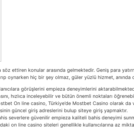
a söz ettiren konular arasında gelmektedir. Geniş para yatı
ıp oynarken hiç bir şey olmaz, güler yüzlü hizmet, anında c
lanıcılara görüşlerini empieza deneyimlerini aktarabilmekted
sını, hızlıca inceleyebilir ve bütün önemli noktaları öğrenebil
t On line casino, Türkiye’de Mostbet Casino olarak da ver
nin güncel giriş adreslerini bulup siteye giriş yapmaktır.
is severlere güvenilir empieza kaliteli bahis deneyimi sunma
adaki on line casino siteleri genellikle kullanıcılarına az m