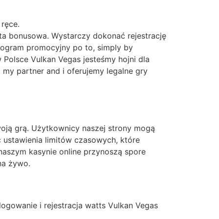
ręce.
rta bonusowa. Wystarczy dokonać rejestrację
rogram promocyjny po to, simply by
Polsce Vulkan Vegas jesteśmy hojni dla
my partner and i oferujemy legalne gry
woją grą. Użytkownicy naszej strony mogą
ć ustawienia limitów czasowych, które
naszym kasynie online przynoszą spore
na żywo.
logowanie i rejestracja watts Vulkan Vegas