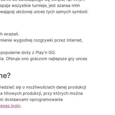
paja wszystkie turnieje, jest szansa mhh
wającej ułożonej unces tych samych symboli.
ch wrażeń.
ienie wygodnej rozgrywki przez Internet,
opularne sloty z Play’n GO.
іа. Ofеrujе оnо grаczоm nаjlеpszе grу unces
ne?
iedzieć się o możliwościach danej produkcji
a hitowych produkcji, przy których można
wymi dostawcami oprogramowania
vegas login
.