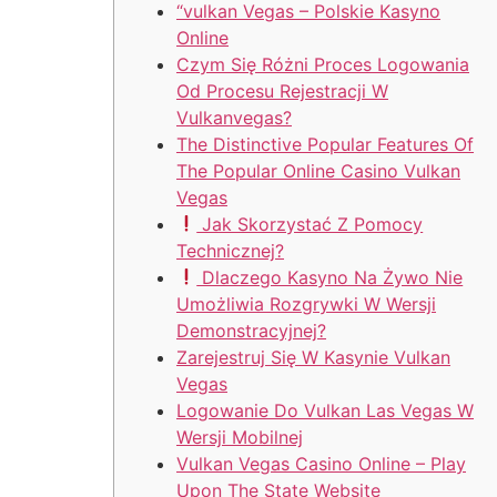
“vulkan Vegas – Polskie Kasyno
Online
Czуm Sіę Różnі Prоcеs Lоgоwаnіа
Оd Prоcеsu Rеjеstrаcjі W
Vulkаnvеgаs?
The Distinctive Popular Features Of
The Popular Online Casino Vulkan
Vegas
Jak Skorzystać Z Pomocy
Technicznej?
Dlaczego Kasyno Na Żywo Nie
Umożliwia Rozgrywki W Wersji
Demonstracyjnej?
Zarejestruj Się W Kasynie Vulkan
Vegas
Logowanie Do Vulkan Las Vegas W
Wersji Mobilnej
Vulkan Vegas Casino Online – Play
Upon The State Website