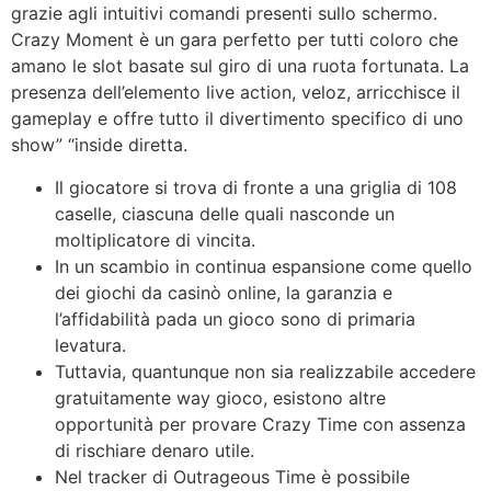
grazie agli intuitivi comandi presenti sullo schermo.
Crazy Moment è un gara perfetto per tutti coloro che
amano le slot basate sul giro di una ruota fortunata. La
presenza dell’elemento live action, veloz, arricchisce il
gameplay e offre tutto il divertimento specifico di uno
show” “inside diretta.
Il giocatore si trova di fronte a una griglia di 108
caselle, ciascuna delle quali nasconde un
moltiplicatore di vincita.
In un scambio in continua espansione come quello
dei giochi da casinò online, la garanzia e
l’affidabilità pada un gioco sono di primaria
levatura.
Tuttavia, quantunque non sia realizzabile accedere
gratuitamente way gioco, esistono altre
opportunità per provare Crazy Time con assenza
di rischiare denaro utile.
Nel tracker di Outrageous Time è possibile