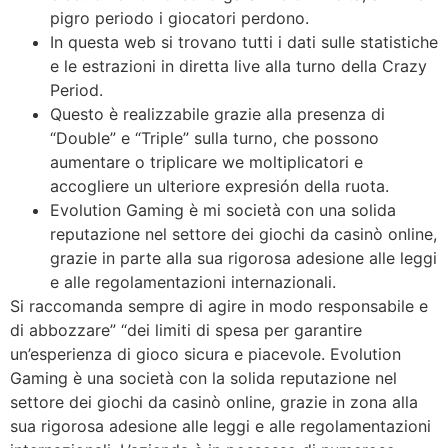
pigro periodo i giocatori perdono.
In questa web si trovano tutti i dati sulle statistiche
e le estrazioni in diretta live alla turno della Crazy
Period.
Questo è realizzabile grazie alla presenza di
“Double” e “Triple” sulla turno, che possono
aumentare o triplicare we moltiplicatori e
accogliere un ulteriore expresión della ruota.
Evolution Gaming è mi società con una solida
reputazione nel settore dei giochi da casinò online,
grazie in parte alla sua rigorosa adesione alle leggi
e alle regolamentazioni internazionali.
Si raccomanda sempre di agire in modo responsabile e
di abbozzare” “dei limiti di spesa per garantire
un’esperienza di gioco sicura e piacevole. Evolution
Gaming è una società con la solida reputazione nel
settore dei giochi da casinò online, grazie in zona alla
sua rigorosa adesione alle leggi e alle regolamentazioni