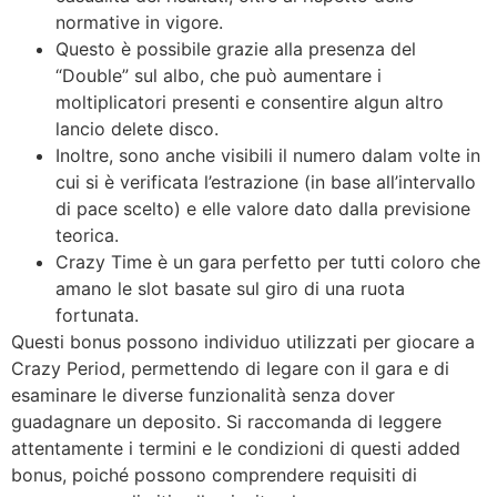
normative in vigore.
Questo è possibile grazie alla presenza del
“Double” sul albo, che può aumentare i
moltiplicatori presenti e consentire algun altro
lancio delete disco.
Inoltre, sono anche visibili il numero dalam volte in
cui si è verificata l’estrazione (in base all’intervallo
di pace scelto) e elle valore dato dalla previsione
teorica.
Crazy Time è un gara perfetto per tutti coloro che
amano le slot basate sul giro di una ruota
fortunata.
Questi bonus possono individuo utilizzati per giocare a
Crazy Period, permettendo di legare con il gara e di
esaminare le diverse funzionalità senza dover
guadagnare un deposito. Si raccomanda di leggere
attentamente i termini e le condizioni di questi added
bonus, poiché possono comprendere requisiti di