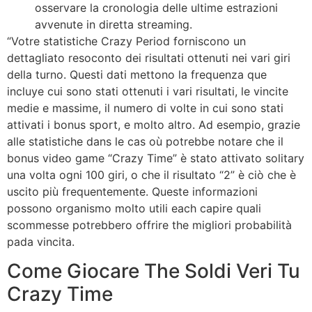
osservare la cronologia delle ultime estrazioni
avvenute in diretta streaming.
“Votre statistiche Crazy Period forniscono un
dettagliato resoconto dei risultati ottenuti nei vari giri
della turno. Questi dati mettono la frequenza que
incluye cui sono stati ottenuti i vari risultati, le vincite
medie e massime, il numero di volte in cui sono stati
attivati i bonus sport, e molto altro. Ad esempio, grazie
alle statistiche dans le cas où potrebbe notare che il
bonus video game “Crazy Time” è stato attivato solitary
una volta ogni 100 giri, o che il risultato “2” è ciò che è
uscito più frequentemente. Queste informazioni
possono organismo molto utili each capire quali
scommesse potrebbero offrire the migliori probabilità
pada vincita.
Come Giocare The Soldi Veri Tu
Crazy Time