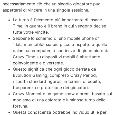
necessariamente ciò che un singolo giocatore può
aspettarsi di vincere in una singola sessione.
La turno è l’elemento più importante di Insane
Time, in quanto è il brano in cui vengono decise
tutte votre vincite.
Sebbene lo schermo di uno mobile phone o”
“dalam un tablet sia più piccolo rispetto a quello
dalam un computer, l’esperienza di gioco aiuto da
Crazy Time su dispositivi mobili è altrettanto
coinvolgente e divertente.
Questo significa che ogni gioco derrata da
Evolution Gaming, compreso Crazy Period,
rispetta standard rigorosi in termini di equità,
trasparenza e protezione dei giocatori.
Crazy Moment è un game show a premi basato sul
modismo di una colorata e luminosa turno della
fortuna.
Questa conoscenza potrebbe individuo utile per