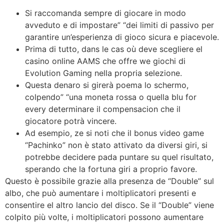
Si raccomanda sempre di giocare in modo
avveduto e di impostare” “dei limiti di passivo per
garantire un’esperienza di gioco sicura e piacevole.
Prima di tutto, dans le cas où deve scegliere el
casino online AAMS che offre we giochi di
Evolution Gaming nella propria selezione.
Questa denaro si girerà poema lo schermo,
colpendo” “una moneta rossa o quella blu for
every determinare il compensacion che il
giocatore potrà vincere.
Ad esempio, ze si noti che il bonus video game
“Pachinko” non è stato attivato da diversi giri, si
potrebbe decidere pada puntare su quel risultato,
sperando che la fortuna giri a proprio favore.
Questo è possibile grazie alla presenza de “Double” sul
albo, che può aumentare i moltiplicatori presenti e
consentire el altro lancio del disco. Se il “Double” viene
colpito più volte, i moltiplicatori possono aumentare