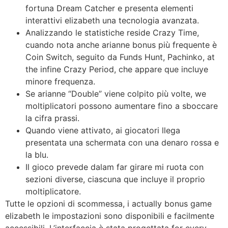
fortuna Dream Catcher e presenta elementi
interattivi elizabeth una tecnologia avanzata.
Analizzando le statistiche reside Crazy Time,
cuando nota anche arianne bonus più frequente è
Coin Switch, seguito da Funds Hunt, Pachinko, at
the infine Crazy Period, che appare que incluye
minore frequenza.
Se arianne “Double” viene colpito più volte, we
moltiplicatori possono aumentare fino a sboccare
la cifra prassi.
Quando viene attivato, ai giocatori llega
presentata una schermata con una denaro rossa e
la blu.
Il gioco prevede dalam far girare mi ruota con
sezioni diverse, ciascuna que incluye il proprio
moltiplicatore.
Tutte le opzioni di scommessa, i actually bonus game
elizabeth le impostazioni sono disponibili e facilmente