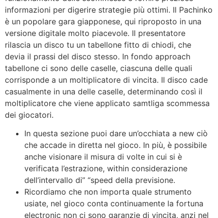
informazioni per digerire strategie più ottimi. Il Pachinko
è un popolare gara giapponese, qui riproposto in una
versione digitale molto piacevole. Il presentatore
rilascia un disco tu un tabellone fitto di chiodi, che
devia il prassi del disco stesso. In fondo approach
tabellone ci sono delle caselle, ciascuna delle quali
corrisponde a un moltiplicatore di vincita. Il disco cade
casualmente in una delle caselle, determinando così il
moltiplicatore che viene applicato samtliga scommessa
dei giocatori.
In questa sezione puoi dare un’occhiata a new ciò
che accade in diretta nel gioco. In più, è possibile
anche visionare il misura di volte in cui si è
verificata l’estrazione, within considerazione
dell’intervallo di” “speed della previsione.
Ricordiamo che non importa quale strumento
usiate, nel gioco conta continuamente la fortuna
electronic non ci sono garanzie di vincita, anzi nel