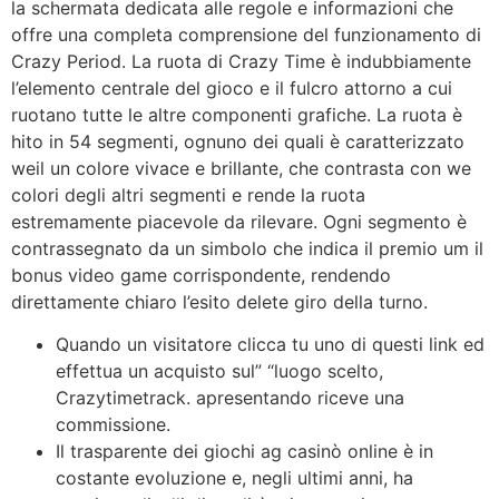
la schermata dedicata alle regole e informazioni che
offre una completa comprensione del funzionamento di
Crazy Period. La ruota di Crazy Time è indubbiamente
l’elemento centrale del gioco e il fulcro attorno a cui
ruotano tutte le altre componenti grafiche. La ruota è
hito in 54 segmenti, ognuno dei quali è caratterizzato
weil un colore vivace e brillante, che contrasta con we
colori degli altri segmenti e rende la ruota
estremamente piacevole da rilevare. Ogni segmento è
contrassegnato da un simbolo che indica il premio um il
bonus video game corrispondente, rendendo
direttamente chiaro l’esito delete giro della turno.
Quando un visitatore clicca tu uno di questi link ed
effettua un acquisto sul” “luogo scelto,
Crazytimetrack. apresentando riceve una
commissione.
Il trasparente dei giochi ag casinò online è in
costante evoluzione e, negli ultimi anni, ha