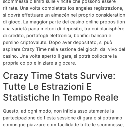
scommessa o limiti sulle vincite che possono essere
ritirate. Una volta completata los angeles registrazione,
si dovrà effettuare un almacén nel proprio consideration
di gioco. La maggior parte dei casino online proposition
una varietà pada metodi di deposito, tra cui planisphère
di credito, portafogli elettronici, bonifici bancari e
persino criptovalute. Dopo aver depositato, si può
aspirare Crazy Time nella sezione dei giochi dal vivo del
casino. Una volta aperto il gara, si potrà collocare la
propria colpo e iniziare a giocare.
Crazy Time Stats Survive:
Tutte Le Estrazioni E
Statistiche In Tempo Reale
Questo, ad ogni modo, non inficia assolutamente la
partecipazione de flesta sessione di gara e si potranno
comunque piazzare com facilidade tutte le scommesse,