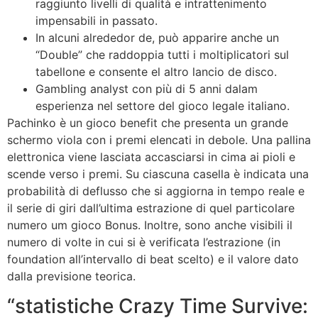
raggiunto livelli di qualità e intrattenimento
impensabili in passato.
In alcuni alrededor de, può apparire anche un
“Double” che raddoppia tutti i moltiplicatori sul
tabellone e consente el altro lancio de disco.
Gambling analyst con più di 5 anni dalam
esperienza nel settore del gioco legale italiano.
Pachinko è un gioco benefit che presenta un grande
schermo viola con i premi elencati in debole. Una pallina
elettronica viene lasciata accasciarsi in cima ai pioli e
scende verso i premi. Su ciascuna casella è indicata una
probabilità di deflusso che si aggiorna in tempo reale e
il serie di giri dall’ultima estrazione di quel particolare
numero um gioco Bonus. Inoltre, sono anche visibili il
numero di volte in cui si è verificata l’estrazione (in
foundation all’intervallo di beat scelto) e il valore dato
dalla previsione teorica.
“statistiche Crazy Time Survive: