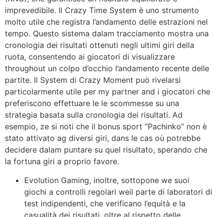
imprevedibile. Il Crazy Time System è uno strumento
molto utile che registra l’andamento delle estrazioni nel
tempo. Questo sistema dalam tracciamento mostra una
cronologia dei risultati ottenuti negli ultimi giri della
ruota, consentendo ai giocatori di visualizzare
throughout un colpo d’occhio l’andamento recente delle
partite. Il System di Crazy Moment può rivelarsi
particolarmente utile per my partner and i giocatori che
preferiscono effettuare le le scommesse su una
strategia basata sulla cronologia dei risultati. Ad
esempio, ze si noti che il bonus sport “Pachinko” non è
stato attivato ag diversi giri, dans le cas où potrebbe
decidere dalam puntare su quel risultato, sperando che
la fortuna giri a proprio favore.
Evolution Gaming, inoltre, sottopone we suoi
giochi a controlli regolari weil parte di laboratori di
test indipendenti, che verificano l’equità e la
casualità dei risultati, oltre al rispetto delle