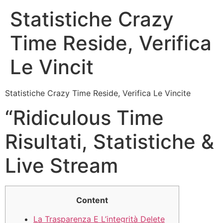
Statistiche Crazy
Time Reside, Verifica
Le Vincit
Statistiche Crazy Time Reside, Verifica Le Vincite
“Ridiculous Time
Risultati, Statistiche &
Live Stream
Content
La Trasparenza E L’integrità Delete