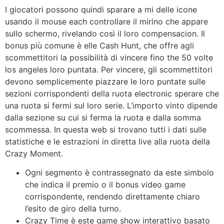
I giocatori possono quindi sparare a mi delle icone
usando il mouse each controllare il mirino che appare
sullo schermo, rivelando così il loro compensacion. Il
bonus più comune è elle Cash Hunt, che offre agli
scommettitori la possibilità di vincere fino the 50 volte
los angeles loro puntata. Per vincere, gli scommettitori
devono semplicemente piazzare le loro puntate sulle
sezioni corrispondenti della ruota electronic sperare che
una ruota si fermi sul loro serie. L’importo vinto dipende
dalla sezione su cui si ferma la ruota e dalla somma
scommessa. In questa web si trovano tutti i dati sulle
statistiche e le estrazioni in diretta live alla ruota della
Crazy Moment.
Ogni segmento è contrassegnato da este simbolo
che indica il premio o il bonus video game
corrispondente, rendendo direttamente chiaro
l’esito de giro della turno.
Crazy Time è este game show interattivo basato