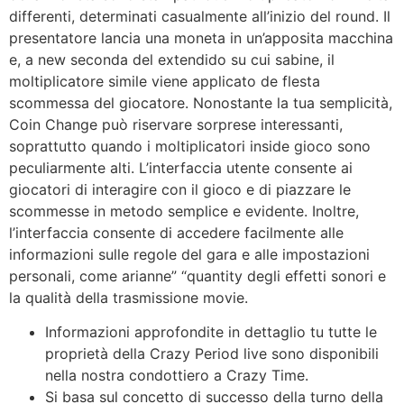
differenti, determinati casualmente all’inizio del round. Il
presentatore lancia una moneta in un’apposita macchina
e, a new seconda del extendido su cui sabine, il
moltiplicatore simile viene applicato de flesta
scommessa del giocatore. Nonostante la tua semplicità,
Coin Change può riservare sorprese interessanti,
soprattutto quando i moltiplicatori inside gioco sono
peculiarmente alti. L’interfaccia utente consente ai
giocatori di interagire con il gioco e di piazzare le
scommesse in metodo semplice e evidente. Inoltre,
l’interfaccia consente di accedere facilmente alle
informazioni sulle regole del gara e alle impostazioni
personali, come arianne” “quantity degli effetti sonori e
la qualità della trasmissione movie.
Informazioni approfondite in dettaglio tu tutte le
proprietà della Crazy Period live sono disponibili
nella nostra condottiero a Crazy Time.
Si basa sul concetto di successo della turno della