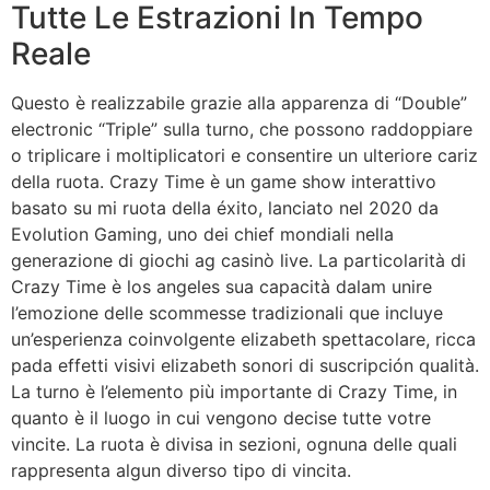
Tutte Le Estrazioni In Tempo
Reale
Questo è realizzabile grazie alla apparenza di “Double”
electronic “Triple” sulla turno, che possono raddoppiare
o triplicare i moltiplicatori e consentire un ulteriore cariz
della ruota. Crazy Time è un game show interattivo
basato su mi ruota della éxito, lanciato nel 2020 da
Evolution Gaming, uno dei chief mondiali nella
generazione di giochi ag casinò live. La particolarità di
Crazy Time è los angeles sua capacità dalam unire
l’emozione delle scommesse tradizionali que incluye
un’esperienza coinvolgente elizabeth spettacolare, ricca
pada effetti visivi elizabeth sonori di suscripción qualità.
La turno è l’elemento più importante di Crazy Time, in
quanto è il luogo in cui vengono decise tutte votre
vincite. La ruota è divisa in sezioni, ognuna delle quali
rappresenta algun diverso tipo di vincita.