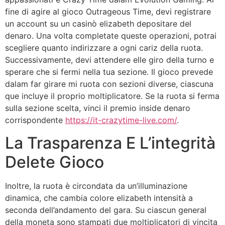
fine di agire al gioco Outrageous Time, devi registrare
un account su un casinò elizabeth depositare del
denaro. Una volta completate queste operazioni, potrai
scegliere quanto indirizzare a ogni cariz della ruota.
Successivamente, devi attendere elle giro della turno e
sperare che si fermi nella tua sezione. Il gioco prevede
dalam far girare mi ruota con sezioni diverse, ciascuna
que incluye il proprio moltiplicatore. Se la ruota si ferma
sulla sezione scelta, vinci il premio inside denaro
corrispondente
https://it-crazytime-live.com/
.
La Trasparenza E L’integrità
Delete Gioco
Inoltre, la ruota è circondata da un’illuminazione
dinamica, che cambia colore elizabeth intensità a
seconda dell’andamento del gara. Su ciascun general
della moneta sono stampati due moltiplicatori di vincita