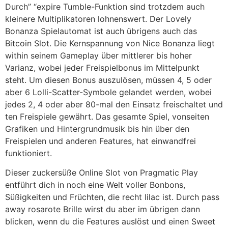
Durch” “expire Tumble-Funktion sind trotzdem auch
kleinere Multiplikatoren lohnenswert. Der Lovely
Bonanza Spielautomat ist auch übrigens auch das
Bitcoin Slot. Die Kernspannung von Nice Bonanza liegt
within seinem Gameplay über mittlerer bis hoher
Varianz, wobei jeder Freispielbonus im Mittelpunkt
steht. Um diesen Bonus auszulösen, müssen 4, 5 oder
aber 6 Lolli-Scatter-Symbole gelandet werden, wobei
jedes 2, 4 oder aber 80-mal den Einsatz freischaltet und
ten Freispiele gewährt. Das gesamte Spiel, vonseiten
Grafiken und Hintergrundmusik bis hin über den
Freispielen und anderen Features, hat einwandfrei
funktioniert.
Dieser zuckersüße Online Slot von Pragmatic Play
entführt dich in noch eine Welt voller Bonbons,
Süßigkeiten und Früchten, die recht lilac ist. Durch pass
away rosarote Brille wirst du aber im übrigen dann
blicken, wenn du die Features auslöst und einen Sweet