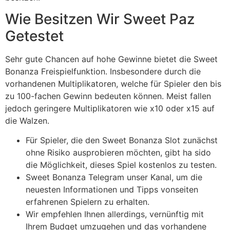
Wie Besitzen Wir Sweet Paz
Getestet
Sehr gute Chancen auf hohe Gewinne bietet die Sweet
Bonanza Freispielfunktion. Insbesondere durch die
vorhandenen Multiplikatoren, welche für Spieler den bis
zu 100-fachen Gewinn bedeuten können. Meist fallen
jedoch geringere Multiplikatoren wie x10 oder x15 auf
die Walzen.
Für Spieler, die den Sweet Bonanza Slot zunächst
ohne Risiko ausprobieren möchten, gibt ha sido
die Möglichkeit, dieses Spiel kostenlos zu testen.
Sweet Bonanza Telegram unser Kanal, um die
neuesten Informationen und Tipps vonseiten
erfahrenen Spielern zu erhalten.
Wir empfehlen Ihnen allerdings, vernünftig mit
Ihrem Budget umzugehen und das vorhandene