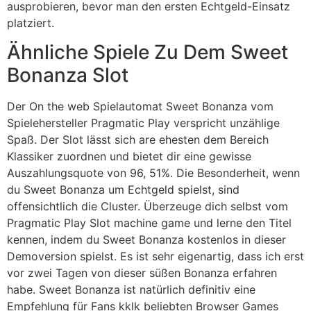
ausprobieren, bevor man den ersten Echtgeld-Einsatz
platziert.
Ähnliche Spiele Zu Dem Sweet
Bonanza Slot
Der On the web Spielautomat Sweet Bonanza vom
Spielehersteller Pragmatic Play verspricht unzählige
Spaß. Der Slot lässt sich are ehesten dem Bereich
Klassiker zuordnen und bietet dir eine gewisse
Auszahlungsquote von 96, 51%. Die Besonderheit, wenn
du Sweet Bonanza um Echtgeld spielst, sind
offensichtlich die Cluster. Überzeuge dich selbst vom
Pragmatic Play Slot machine game und lerne den Titel
kennen, indem du Sweet Bonanza kostenlos in dieser
Demoversion spielst. Es ist sehr eigenartig, dass ich erst
vor zwei Tagen von dieser süßen Bonanza erfahren
habe. Sweet Bonanza ist natürlich definitiv eine
Empfehlung für Fans kklk beliebten Browser Games