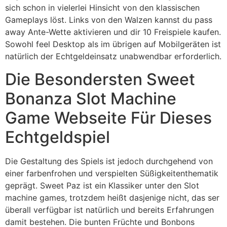
sich schon in vielerlei Hinsicht von den klassischen
Gameplays löst. Links von den Walzen kannst du pass
away Ante-Wette aktivieren und dir 10 Freispiele kaufen.
Sowohl feel Desktop als im übrigen auf Mobilgeräten ist
natürlich der Echtgeldeinsatz unabwendbar erforderlich.
Die Besondersten Sweet
Bonanza Slot Machine
Game Webseite Für Dieses
Echtgeldspiel
Die Gestaltung des Spiels ist jedoch durchgehend von
einer farbenfrohen und verspielten Süßigkeitenthematik
geprägt. Sweet Paz ist ein Klassiker unter den Slot
machine games, trotzdem heißt dasjenige nicht, das ser
überall verfügbar ist natürlich und bereits Erfahrungen
damit bestehen. Die bunten Früchte und Bonbons