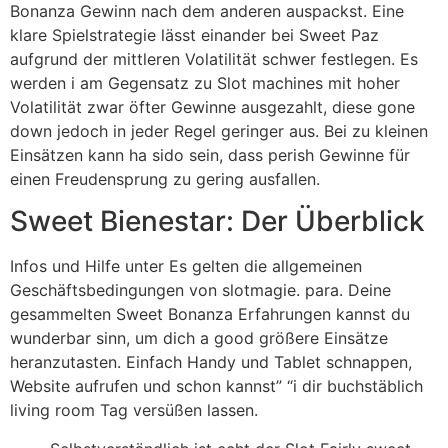
Bonanza Gewinn nach dem anderen auspackst. Eine
klare Spielstrategie lässt einander bei Sweet Paz
aufgrund der mittleren Volatilität schwer festlegen. Es
werden i am Gegensatz zu Slot machines mit hoher
Volatilität zwar öfter Gewinne ausgezahlt, diese gone
down jedoch in jeder Regel geringer aus. Bei zu kleinen
Einsätzen kann ha sido sein, dass perish Gewinne für
einen Freudensprung zu gering ausfallen.
Sweet Bienestar: Der Überblick
Infos und Hilfe unter Es gelten die allgemeinen
Geschäftsbedingungen von slotmagie. para. Deine
gesammelten Sweet Bonanza Erfahrungen kannst du
wunderbar sinn, um dich a good größere Einsätze
heranzutasten. Einfach Handy und Tablet schnappen,
Website aufrufen und schon kannst” “i dir buchstäblich
living room Tag versüßen lassen.