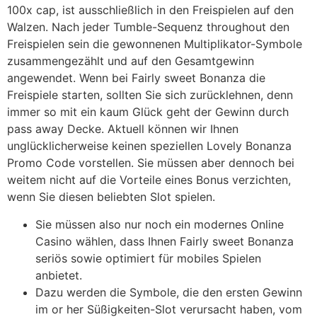
100x cap, ist ausschließlich in den Freispielen auf den
Walzen. Nach jeder Tumble-Sequenz throughout den
Freispielen sein die gewonnenen Multiplikator-Symbole
zusammengezählt und auf den Gesamtgewinn
angewendet. Wenn bei Fairly sweet Bonanza die
Freispiele starten, sollten Sie sich zurücklehnen, denn
immer so mit ein kaum Glück geht der Gewinn durch
pass away Decke. Aktuell können wir Ihnen
unglücklicherweise keinen speziellen Lovely Bonanza
Promo Code vorstellen. Sie müssen aber dennoch bei
weitem nicht auf die Vorteile eines Bonus verzichten,
wenn Sie diesen beliebten Slot spielen.
Sie müssen also nur noch ein modernes Online
Casino wählen, dass Ihnen Fairly sweet Bonanza
seriös sowie optimiert für mobiles Spielen
anbietet.
Dazu werden die Symbole, die den ersten Gewinn
im or her Süßigkeiten-Slot verursacht haben, vom