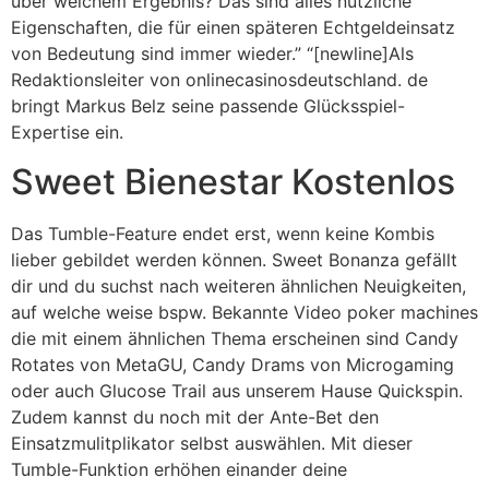
über welchem Ergebnis? Das sind alles nützliche
Eigenschaften, die für einen späteren Echtgeldeinsatz
von Bedeutung sind immer wieder.” “[newline]Als
Redaktionsleiter von onlinecasinosdeutschland. de
bringt Markus Belz seine passende Glücksspiel-
Expertise ein.
Sweet Bienestar Kostenlos
Das Tumble-Feature endet erst, wenn keine Kombis
lieber gebildet werden können. Sweet Bonanza gefällt
dir und du suchst nach weiteren ähnlichen Neuigkeiten,
auf welche weise bspw. Bekannte Video poker machines
die mit einem ähnlichen Thema erscheinen sind Candy
Rotates von MetaGU, Candy Drams von Microgaming
oder auch Glucose Trail aus unserem Hause Quickspin.
Zudem kannst du noch mit der Ante-Bet den
Einsatzmulitplikator selbst auswählen. Mit dieser
Tumble-Funktion erhöhen einander deine