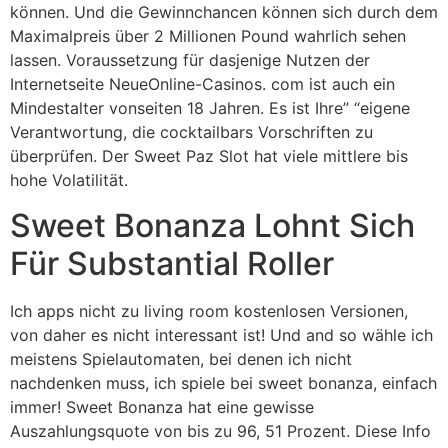
können. Und die Gewinnchancen können sich durch dem
Maximalpreis über 2 Millionen Pound wahrlich sehen
lassen. Voraussetzung für dasjenige Nutzen der
Internetseite NeueOnline-Casinos. com ist auch ein
Mindestalter vonseiten 18 Jahren. Es ist Ihre” “eigene
Verantwortung, die cocktailbars Vorschriften zu
überprüfen. Der Sweet Paz Slot hat viele mittlere bis
hohe Volatilität.
Sweet Bonanza Lohnt Sich
Für Substantial Roller
Ich apps nicht zu living room kostenlosen Versionen,
von daher es nicht interessant ist! Und and so wähle ich
meistens Spielautomaten, bei denen ich nicht
nachdenken muss, ich spiele bei sweet bonanza, einfach
immer! Sweet Bonanza hat eine gewisse
Auszahlungsquote von bis zu 96, 51 Prozent. Diese Info