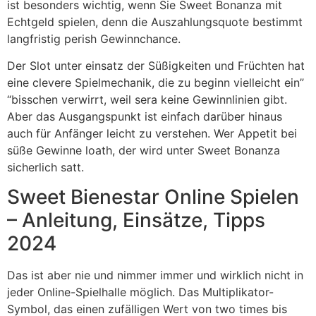
ist besonders wichtig, wenn Sie Sweet Bonanza mit
Echtgeld spielen, denn die Auszahlungsquote bestimmt
langfristig perish Gewinnchance.
Der Slot unter einsatz der Süßigkeiten und Früchten hat
eine clevere Spielmechanik, die zu beginn vielleicht ein”
“bisschen verwirrt, weil sera keine Gewinnlinien gibt.
Aber das Ausgangspunkt ist einfach darüber hinaus
auch für Anfänger leicht zu verstehen. Wer Appetit bei
süße Gewinne loath, der wird unter Sweet Bonanza
sicherlich satt.
Sweet Bienestar Online Spielen
– Anleitung, Einsätze, Tipps
2024
Das ist aber nie und nimmer immer und wirklich nicht in
jeder Online-Spielhalle möglich. Das Multiplikator-
Symbol, das einen zufälligen Wert von two times bis