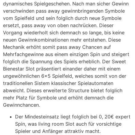
dynamisches Spielgeschehen. Nach man sicher Gewinn
verschwinden pass away gewinnbringenden Symbole
vom Spielfeld und sein folglich durch neue Symbole
ersetzt, pass away von oben nachrücken. Dieser
Vorgang wiederholt sich demnach so lange, bis keine
neuen Gewinnkombinationen mehr entstehen. Diese
Mechanik erhöht somit pass away Chancen auf
Mehrfachgewinne aus einem einzigen Spin und steigert
folglich die Spannung des Spiels erheblich. Der Sweet
Bienestar Slot präsentiert einander daher mit einem
ungewöhnlichen 6×5 Spielfeld, welches somit von der
traditionellen Sistem klassischer Spielautomaten
abweicht. Dieses erweiterte Structure bietet folglich
mehr Platz für Symbole und erhöht demnach die
Gewinnchancen.
Der Mindesteinsatz liegt folglich bei 0, 20€ expert
Spin, was living room Slot auch für vorsichtige
Spieler und Anfänger attraktiv macht.