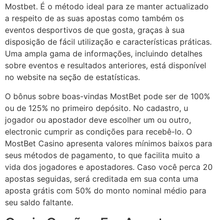
Mostbet. É o método ideal para ze manter actualizado
a respeito de as suas apostas como também os
eventos desportivos de que gosta, graças à sua
disposição de fácil utilização e características práticas.
Uma ampla gama de informações, incluindo detalhes
sobre eventos e resultados anteriores, está disponível
no website na seção de estatísticas.
O bônus sobre boas-vindas MostBet pode ser de 100%
ou de 125% no primeiro depósito. No cadastro, u
jogador ou apostador deve escolher um ou outro,
electronic cumprir as condições para recebê-lo. O
MostBet Casino apresenta valores mínimos baixos para
seus métodos de pagamento, to que facilita muito a
vida dos jogadores e apostadores. Caso você perca 20
apostas seguidas, será creditada em sua conta uma
aposta grátis com 50% do monto nominal médio para
seu saldo faltante.