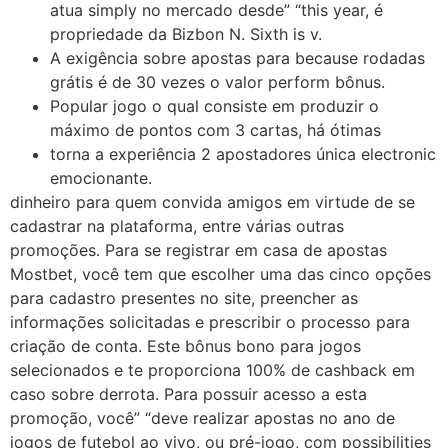
atua simply no mercado desde” “this year, é
propriedade da Bizbon N. Sixth is v.
A exigência sobre apostas para because rodadas
grátis é de 30 vezes o valor perform bônus.
Popular jogo o qual consiste em produzir o
máximo de pontos com 3 cartas, há ótimas
torna a experiência 2 apostadores única electronic
emocionante.
dinheiro para quem convida amigos em virtude de se
cadastrar na plataforma, entre várias outras
promoções. Para se registrar em casa de apostas
Mostbet, você tem que escolher uma das cinco opções
para cadastro presentes no site, preencher as
informações solicitadas e prescribir o processo para
criação de conta. Este bônus bono para jogos
selecionados e te proporciona 100% de cashback em
caso sobre derrota. Para possuir acesso a esta
promoção, você” “deve realizar apostas no ano de
jogos de futebol ao vivo, ou pré-jogo, com possibilities