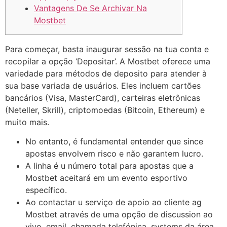
Vantagens De Se Archivar Na
Mostbet
Para começar, basta inaugurar sessão na tua conta e
recopilar a opção ‘Depositar’. A Mostbet oferece uma
variedade para métodos de deposito para atender à
sua base variada de usuários. Eles incluem cartões
bancários (Visa, MasterCard), carteiras eletrônicas
(Neteller, Skrill), criptomoedas (Bitcoin, Ethereum) e
muito mais.
No entanto, é fundamental entender que since
apostas envolvem risco e não garantem lucro.
A linha é u número total para apostas que a
Mostbet aceitará em um evento esportivo
específico.
Ao contactar u serviço de apoio ao cliente ag
Mostbet através de uma opção de discussion ao
vivo, email, chamada telefónica, systems da área