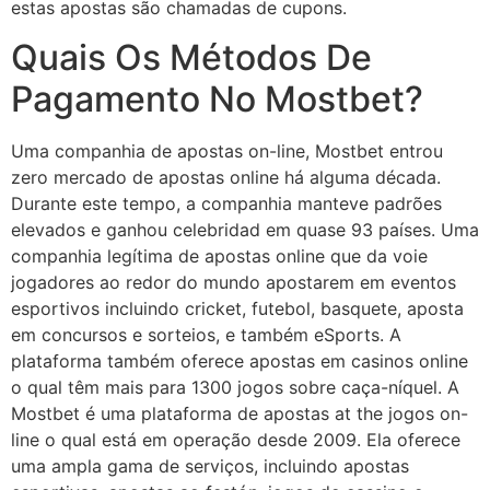
estas apostas são chamadas de cupons.
Quais Os Métodos De
Pagamento No Mostbet?
Uma companhia de apostas on-line, Mostbet entrou
zero mercado de apostas online há alguma década.
Durante este tempo, a companhia manteve padrões
elevados e ganhou celebridad em quase 93 países. Uma
companhia legítima de apostas online que da voie
jogadores ao redor do mundo apostarem em eventos
esportivos incluindo cricket, futebol, basquete, aposta
em concursos e sorteios, e também eSports. A
plataforma também oferece apostas em casinos online
o qual têm mais para 1300 jogos sobre caça-níquel. A
Mostbet é uma plataforma de apostas at the jogos on-
line o qual está em operação desde 2009. Ela oferece
uma ampla gama de serviços, incluindo apostas