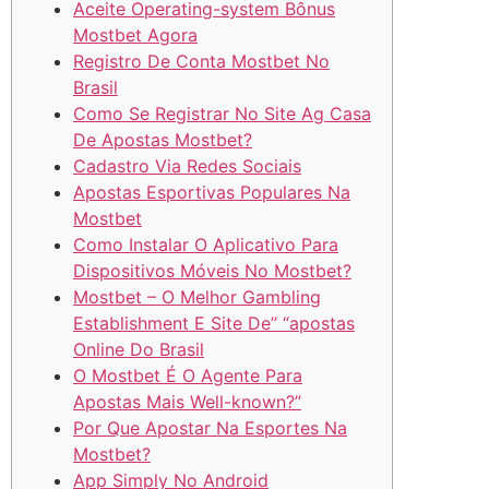
Aceite Operating-system Bônus
Mostbet Agora
Registro De Conta Mostbet No
Brasil
Como Se Registrar No Site Ag Casa
De Apostas Mostbet?
Cadastro Via Redes Sociais
Apostas Esportivas Populares Na
Mostbet
Como Instalar O Aplicativo Para
Dispositivos Móveis No Mostbet?
Mostbet – O Melhor Gambling
Establishment E Site De” “apostas
Online Do Brasil
O Mostbet É O Agente Para
Apostas Mais Well-known?”
Por Que Apostar Na Esportes Na
Mostbet?
App Simply No Android