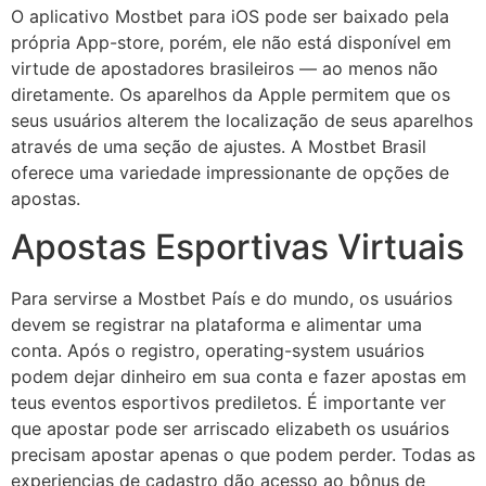
O aplicativo Mostbet para iOS pode ser baixado pela
própria App-store, porém, ele não está disponível em
virtude de apostadores brasileiros — ao menos não
diretamente. Os aparelhos da Apple permitem que os
seus usuários alterem the localização de seus aparelhos
através de uma seção de ajustes. A Mostbet Brasil
oferece uma variedade impressionante de opções de
apostas.
Apostas Esportivas Virtuais
Para servirse a Mostbet País e do mundo, os usuários
devem se registrar na plataforma e alimentar uma
conta. Após o registro, operating-system usuários
podem dejar dinheiro em sua conta e fazer apostas em
teus eventos esportivos prediletos. É importante ver
que apostar pode ser arriscado elizabeth os usuários
precisam apostar apenas o que podem perder. Todas as
experiencias de cadastro dão acesso ao bônus de