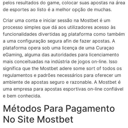
pelos resultados do game, colocar suas apostas na área
de esportes ao listo é a melhor opção de muchas.
Criar uma conta e iniciar sessão na Mostbet é um
processo simples que dá aos utilizadores acesso às
funcionalidades divertidas ag plataforma como também
a uma configuração segura afin de fazer apostas. A
plataforma opera sob uma licença de uma Curaçao
eGaming, alguma das autoridades para licenciamento
mais conceituadas na indústria de jogos on-line. Isso
significa que the Mostbet adere some sort of todos os
regulamentos e padrões necessários para oferecer um
ambiente de apostas seguro e razonable. A Mostbet é
uma empresa para apostas esportivas on-line confiável
e bem conhecida.
Métodos Para Pagamento
No Site Mostbet