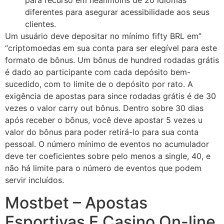
para recurso em néanmoins de 20 idiomas
diferentes para asegurar acessibilidade aos seus
clientes.
Um usuário deve depositar no mínimo fifty BRL em”
“criptomoedas em sua conta para ser elegível para este
formato de bônus. Um bônus de hundred rodadas grátis
é dado ao participante com cada depósito bem-
sucedido, com to limite de o depósito por rato. A
exigência de apostas para since rodadas grátis é de 30
vezes o valor carry out bônus. Dentro sobre 30 dias
após receber o bônus, você deve apostar 5 vezes u
valor do bônus para poder retirá-lo para sua conta
pessoal. O número mínimo de eventos no acumulador
deve ter coeficientes sobre pelo menos a single, 40, e
não há limite para o número de eventos que podem
servir incluídos.
Mostbet – Apostas
Esportivas E Casino On-line