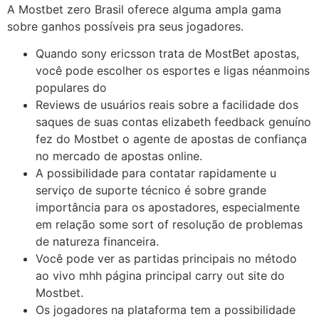
A Mostbet zero Brasil oferece alguma ampla gama
sobre ganhos possíveis pra seus jogadores.
Quando sony ericsson trata de MostBet apostas,
você pode escolher os esportes e ligas néanmoins
populares do
Reviews de usuários reais sobre a facilidade dos
saques de suas contas elizabeth feedback genuíno
fez do Mostbet o agente de apostas de confiança
no mercado de apostas online.
A possibilidade para contatar rapidamente u
serviço de suporte técnico é sobre grande
importância para os apostadores, especialmente
em relação some sort of resolução de problemas
de natureza financeira.
Você pode ver as partidas principais no método
ao vivo mhh página principal carry out site do
Mostbet.
Os jogadores na plataforma tem a possibilidade