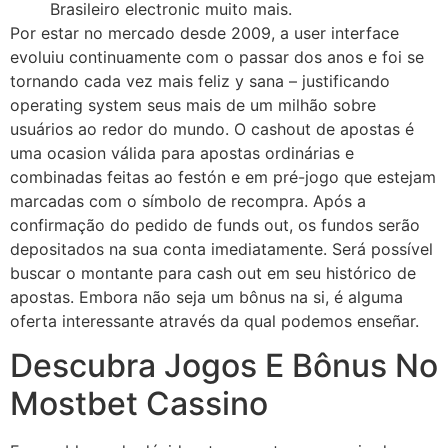
Brasileiro electronic muito mais.
Por estar no mercado desde 2009, a user interface
evoluiu continuamente com o passar dos anos e foi se
tornando cada vez mais feliz y sana – justificando
operating system seus mais de um milhão sobre
usuários ao redor do mundo. O cashout de apostas é
uma ocasion válida para apostas ordinárias e
combinadas feitas ao festón e em pré-jogo que estejam
marcadas com o símbolo de recompra. Após a
confirmação do pedido de funds out, os fundos serão
depositados na sua conta imediatamente. Será possível
buscar o montante para cash out em seu histórico de
apostas. Embora não seja um bônus na si, é alguma
oferta interessante através da qual podemos enseñar.
Descubra Jogos E Bônus No
Mostbet Cassino