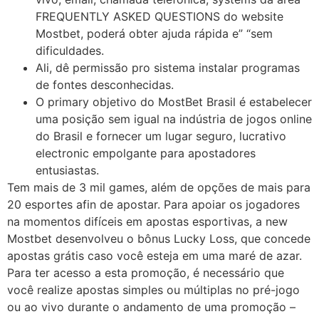
FREQUENTLY ASKED QUESTIONS do website
Mostbet, poderá obter ajuda rápida e” “sem
dificuldades.
Ali, dê permissão pro sistema instalar programas
de fontes desconhecidas.
O primary objetivo do MostBet Brasil é estabelecer
uma posição sem igual na indústria de jogos online
do Brasil e fornecer um lugar seguro, lucrativo
electronic empolgante para apostadores
entusiastas.
Tem mais de 3 mil games, além de opções de mais para
20 esportes afin de apostar. Para apoiar os jogadores
na momentos difíceis em apostas esportivas, a new
Mostbet desenvolveu o bônus Lucky Loss, que concede
apostas grátis caso você esteja em uma maré de azar.
Para ter acesso a esta promoção, é necessário que
você realize apostas simples ou múltiplas no pré-jogo
ou ao vivo durante o andamento de uma promoção –