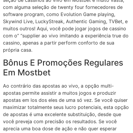
seção de cassinos ao vivo em Mostbet é muito vasta,
com alguma seleção de twenty four fornecedores de
software program, como Evolution Game playing,
Skywind Live, LuckyStreak, Authentic Gaming, TVBet, e
muitos outros! Aqui, você pode jogar jogos de cassino
com o” “supplier ao vivo imitando a experiência true do
cassino, apenas a partir perform conforto de sua
própria casa.
Bônus E Promoções Regulares
Em Mostbet
Ao contrário das apostas ao vivo, a opção multi-
apostas permite assistir a muitos jogos e produzir
apostas em los dos eles de uma só vez. Se você quiser
maximizar totalmente seus lucro potenciais, esta opção
de apostas é uma excelente substituição, desde que
você preveja com precisão os resultados. Se você
aprecia uma boa dose de ação e não quer esperar