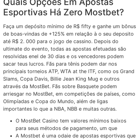
Quais Opções Em Apostas
Esportivas Há Zero Mostbet?
Faça um depósito mínimo de R$ fifty e ganhe um bônus
de boas-vindas de +125% em relação à o seu deposito
até R$ 2. 000 para o jogo de cassino. Depois do
ultimate do evento, todas as apostas efetuadas são
resolvidas enel de 30 dias e os vencedores podem
sacar teus lucros. Fãs para tênis podem dar nos
principais torneios ATP, WTA at the ITF, como os Grand
Slams, Copa Davis, Billie Jean King Mug e outros
através da MostBet. Fãs sobre Basquete podem
arriesgar no MostBet, em competições de países, como
Olimpíadas e Copa do Mundo, além de ligas
importantes lo que a NBA, NBB e muitas outras.
O MostBet Casino tem valores mínimos baixos
para seus métodos de pagamento, um que
A Mostbet é uma odaie de apostas esportivas que