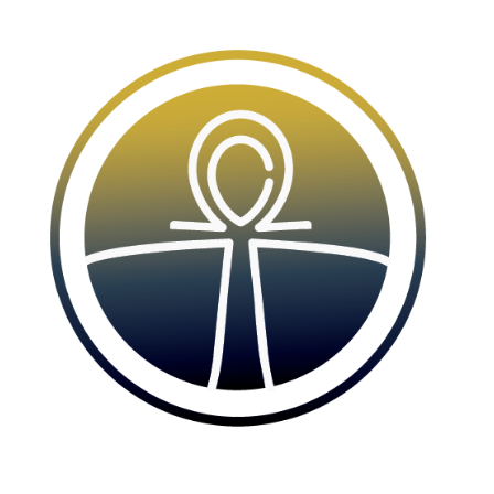
Ir
para
o
conteúdo