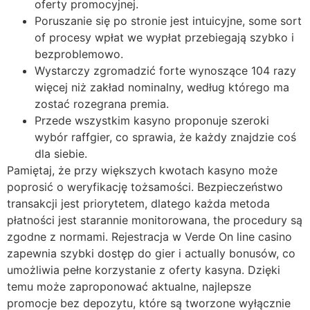
oferty promocyjnej.
Poruszanie się po stronie jest intuicyjne, some sort
of procesy wpłat we wypłat przebiegają szybko i
bezproblemowo.
Wystarczy zgromadzić forte wynoszące 104 razy
więcej niż zakład nominalny, według którego ma
zostać rozegrana premia.
Przede wszystkim kasyno proponuje szeroki
wybór raffgier, co sprawia, że każdy znajdzie coś
dla siebie.
Pamiętaj, że przy większych kwotach kasyno może
poprosić o weryfikację tożsamości. Bezpieczeństwo
transakcji jest priorytetem, dlatego każda metoda
płatności jest starannie monitorowana, the procedury są
zgodne z normami. Rejestracja w Verde On line casino
zapewnia szybki dostęp do gier i actually bonusów, co
umożliwia pełne korzystanie z oferty kasyna. Dzięki
temu może zaproponować aktualne, najlepsze
promocje bez depozytu, które są tworzone wyłącznie