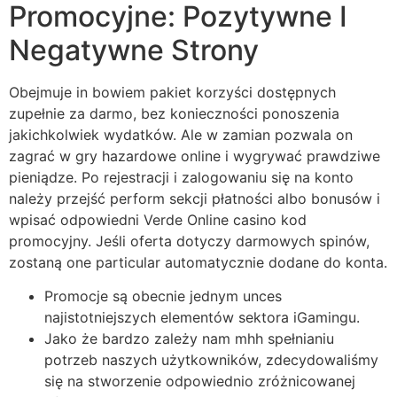
Promocyjne: Pozytywne I
Negatywne Strony
Obejmuje in bowiem pakiet korzyści dostępnych
zupełnie za darmo, bez konieczności ponoszenia
jakichkolwiek wydatków. Ale w zamian pozwala on
zagrać w gry hazardowe online i wygrywać prawdziwe
pieniądze. Po rejestracji i zalogowaniu się na konto
należy przejść perform sekcji płatności albo bonusów i
wpisać odpowiedni Verde Online casino kod
promocyjny. Jeśli oferta dotyczy darmowych spinów,
zostaną one particular automatycznie dodane do konta.
Promocje są obecnie jednym unces
najistotniejszych elementów sektora iGamingu.
Jako że bardzo zależy nam mhh spełnianiu
potrzeb naszych użytkowników, zdecydowaliśmy
się na stworzenie odpowiednio zróżnicowanej