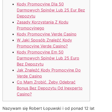
Kody Promocyjne Dla 50
Darmowych Spinów Lub 25 Eur Bez
Depozytu
Zasady Korzystania Z Kodu
Promocyjnego
Kody Promocyjne Verde Casino
W Jaki Sposób Znaleźć Kody
Promocyjne Verde Casino?
Kody Promocyjne Em 50
Darmowych Spinów Lub 25 Euro
Bez Depozytu
Jak Znaleźć Kody Promocyjne Do
Verde Casino
Co Mam Zrobić, Żeby Odebrać
Bonus Bez Depozytu Od Inexperto
Casino?
Nazywam się Robert Łopuwski i od ponad 12 lat