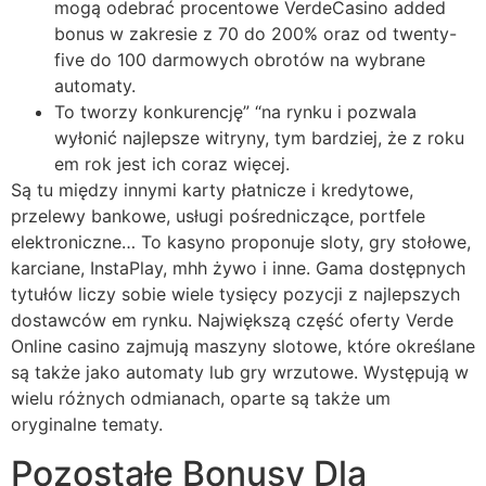
mogą odebrać procentowe VerdeCasino added
bonus w zakresie z 70 do 200% oraz od twenty-
five do 100 darmowych obrotów na wybrane
automaty.
To tworzy konkurencję” “na rynku i pozwala
wyłonić najlepsze witryny, tym bardziej, że z roku
em rok jest ich coraz więcej.
Są tu między innymi karty płatnicze i kredytowe,
przelewy bankowe, usługi pośredniczące, portfele
elektroniczne… To kasyno proponuje sloty, gry stołowe,
karciane, InstaPlay, mhh żywo i inne. Gama dostępnych
tytułów liczy sobie wiele tysięcy pozycji z najlepszych
dostawców em rynku. Największą część oferty Verde
Online casino zajmują maszyny slotowe, które określane
są także jako automaty lub gry wrzutowe. Występują w
wielu różnych odmianach, oparte są także um
oryginalne tematy.
Pozostałe Bonusy Dla