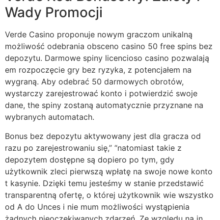
Wady Promocji
Verde Casino proponuje nowym graczom unikalną
możliwość odebrania obsceno casino 50 free spins bez
depozytu. Darmowe spiny licencioso casino pozwalają
em rozpoczęcie gry bez ryzyka, z potencjałem na
wygraną. Aby odebrać 50 darmowych obrotów,
wystarczy zarejestrować konto i potwierdzić swoje
dane, the spiny zostaną automatycznie przyznane na
wybranych automatach.
Bonus bez depozytu aktywowany jest dla gracza od
razu po zarejestrowaniu się,” “natomiast takie z
depozytem dostępne są dopiero po tym, gdy
użytkownik zleci pierwszą wpłatę na swoje nowe konto
t kasynie. Dzięki temu jesteśmy w stanie przedstawić
transparentną ofertę, o której użytkownik wie wszystko
od A do Unces i nie mum możliwości wystąpienia
żadnych nieoczekiwanych zdarzeń. Ze względu na in