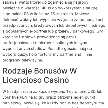
zabawa, watts której do zgarnięcia są nagrody
pieniężne o wartości 40 zł do wykorzystania na grę
albo pakiet FS w ilości aż 75 zakręceń. Możesz
dokonać wpłaty lub wypłacić wygrane za pomocą kart
przedpłaconych, kredytowych lub debetowych, jednego
z popularnych e-portfeli lub przelewu bankowego. Gry
karciane i stołowe prowadzone są przez
profesjonalnych krupierów z solidnych kasyno i
wyposażonych studiów. Ponadto goście mają do
wyboru quizy, koło fortuny my partner and i inne
programy telewizyjne.
Rodzaje Bonusów W
Licencioso Casino
W każdym razie za każde wydane 1 euro, one USD lub
your five PLN na lo gry gracz otrzyma jeden punkt
turniejowy. Mówi się, że każdy bonus bez depozytu ma