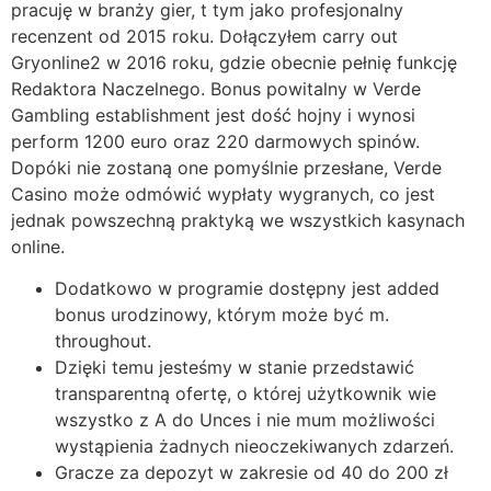
pracuję w branży gier, t tym jako profesjonalny
recenzent od 2015 roku. Dołączyłem carry out
Gryonline2 w 2016 roku, gdzie obecnie pełnię funkcję
Redaktora Naczelnego. Bonus powitalny w Verde
Gambling establishment jest dość hojny i wynosi
perform 1200 euro oraz 220 darmowych spinów.
Dopóki nie zostaną one pomyślnie przesłane, Verde
Casino może odmówić wypłaty wygranych, co jest
jednak powszechną praktyką we wszystkich kasynach
online.
Dodatkowo w programie dostępny jest added
bonus urodzinowy, którym może być m.
throughout.
Dzięki temu jesteśmy w stanie przedstawić
transparentną ofertę, o której użytkownik wie
wszystko z A do Unces i nie mum możliwości
wystąpienia żadnych nieoczekiwanych zdarzeń.
Gracze za depozyt w zakresie od 40 do 200 zł