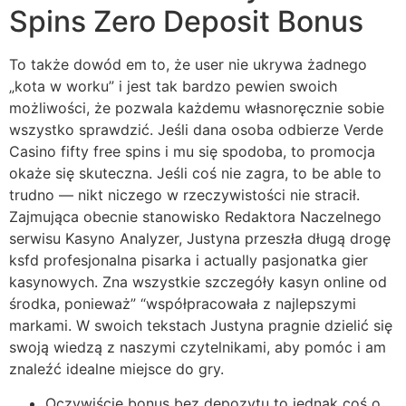
Spins Zero Deposit Bonus
To także dowód em to, że user nie ukrywa żadnego
„kota w worku” i jest tak bardzo pewien swoich
możliwości, że pozwala każdemu własnoręcznie sobie
wszystko sprawdzić. Jeśli dana osoba odbierze Verde
Casino fifty free spins i mu się spodoba, to promocja
okaże się skuteczna. Jeśli coś nie zagra, to be able to
trudno — nikt niczego w rzeczywistości nie stracił.
Zajmująca obecnie stanowisko Redaktora Naczelnego
serwisu Kasyno Analyzer, Justyna przeszła długą drogę
ksfd profesjonalna pisarka i actually pasjonatka gier
kasynowych. Zna wszystkie szczegóły kasyn online od
środka, ponieważ” “współpracowała z najlepszymi
markami. W swoich tekstach Justyna pragnie dzielić się
swoją wiedzą z naszymi czytelnikami, aby pomóc i am
znaleźć idealne miejsce do gry.
Oczywiście bonus bez depozytu to jednak coś o