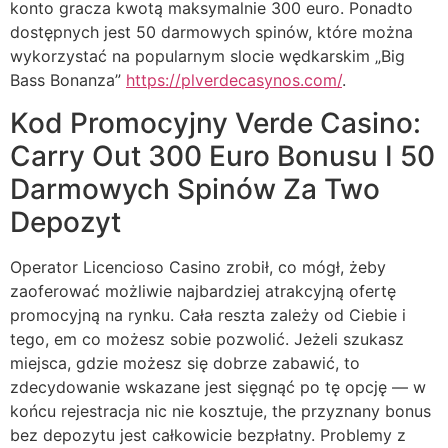
konto gracza kwotą maksymalnie 300 euro. Ponadto
dostępnych jest 50 darmowych spinów, które można
wykorzystać na popularnym slocie wędkarskim „Big
Bass Bonanza”
https://plverdecasynos.com/
.
Kod Promocyjny Verde Casino:
Carry Out 300 Euro Bonusu I 50
Darmowych Spinów Za Two
Depozyt
Operator Licencioso Casino zrobił, co mógł, żeby
zaoferować możliwie najbardziej atrakcyjną ofertę
promocyjną na rynku. Cała reszta zależy od Ciebie i
tego, em co możesz sobie pozwolić. Jeżeli szukasz
miejsca, gdzie możesz się dobrze zabawić, to
zdecydowanie wskazane jest sięgnąć po tę opcję — w
końcu rejestracja nic nie kosztuje, the przyznany bonus
bez depozytu jest całkowicie bezpłatny. Problemy z