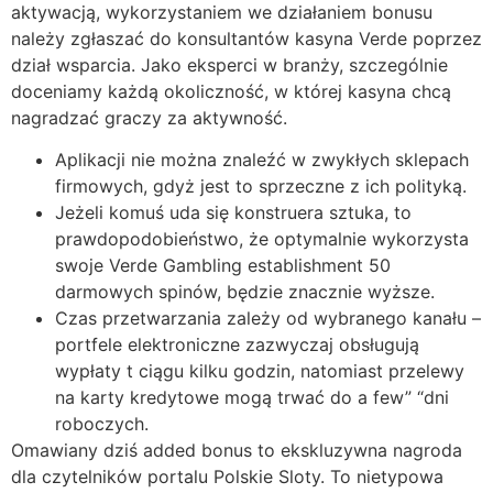
aktywacją, wykorzystaniem we działaniem bonusu
należy zgłaszać do konsultantów kasyna Verde poprzez
dział wsparcia. Jako eksperci w branży, szczególnie
doceniamy każdą okoliczność, w której kasyna chcą
nagradzać graczy za aktywność.
Aplikacji nie można znaleźć w zwykłych sklepach
firmowych, gdyż jest to sprzeczne z ich polityką.
Jeżeli komuś uda się konstruera sztuka, to
prawdopodobieństwo, że optymalnie wykorzysta
swoje Verde Gambling establishment 50
darmowych spinów, będzie znacznie wyższe.
Czas przetwarzania zależy od wybranego kanału –
portfele elektroniczne zazwyczaj obsługują
wypłaty t ciągu kilku godzin, natomiast przelewy
na karty kredytowe mogą trwać do a few” “dni
roboczych.
Omawiany dziś added bonus to ekskluzywna nagroda
dla czytelników portalu Polskie Sloty. To nietypowa