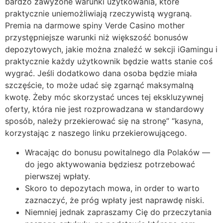
bardzo zawyżone warunki użytkowania, które
praktycznie uniemożliwiają rzeczywistą wygraną.
Premia na darmowe spiny Verde Casino mother
przystępniejsze warunki niż większość bonusów
depozytowych, jakie można znaleźć w sekcji iGamingu i
praktycznie każdy użytkownik będzie watts stanie coś
wygrać. Jeśli dodatkowo dana osoba będzie miała
szczęście, to może udać się zgarnąć maksymalną
kwotę. Żeby móc skorzystać unces tej ekskluzywnej
oferty, która nie jest rozprowadzana w standardowy
sposób, należy przekierować się na stronę” “kasyna,
korzystając z naszego linku przekierowującego.
Wracając do bonusu powitalnego dla Polaków —
do jego aktywowania będziesz potrzebować
pierwszej wpłaty.
Skoro to depozytach mowa, in order to warto
zaznaczyć, że próg wpłaty jest naprawdę niski.
Niemniej jednak zapraszamy Cię do przeczytania