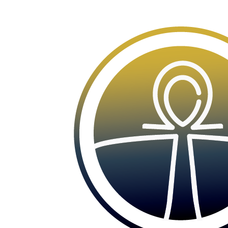
Ir
para
o
conteúdo