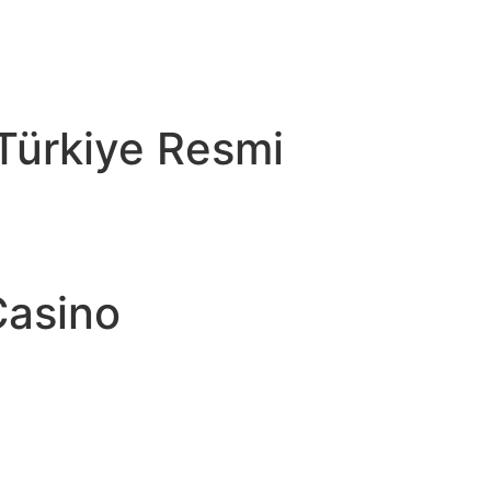
 Türkiye Resmi
 Casino