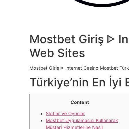
Mostbet Giriş ᐈ I
Web Sites
Mostbet Giriş ᐈ Internet Casino Mostbet Türk
Türkiye’nin En İyi
Content
Slotlar Ve Oyunlar
Mostbet Uygulamasını Kullanarak
Müşteri Hizmetlerine Nasıl