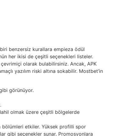
 biri benzersiz kurallara empieza ödül
 her ikisi de çeşitli seçenekleri listeler.
evrimiçi olarak bulabilirsiniz. Ancak, APK
açlı yazılım riski altına sokabilir. Mostbet’in
 gibi görünüyor.
.
ahil olmak üzere çeşitli bölgelerde
ölümleri etkiler. Yüksek profilli spor
ullar gibi seçenekler sunar. Promosyonlara