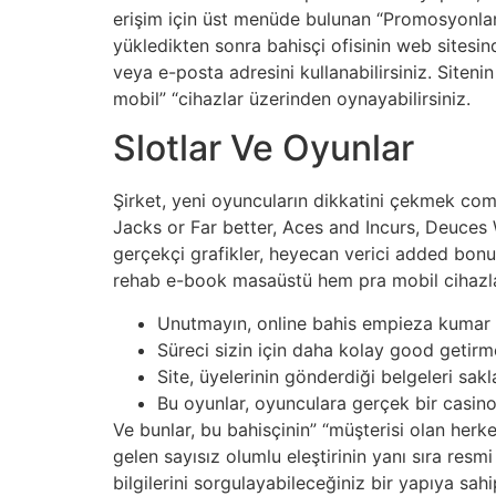
erişim için üst menüde bulunan “Promosyonlar
yükledikten sonra bahisçi ofisinin web sitesinde
veya e-posta adresini kullanabilirsiniz. Site
mobil” “cihazlar üzerinden oynayabilirsiniz.
Slotlar Ve Oyunlar
Şirket, yeni oyuncuların dikkatini çekmek com
Jacks or Far better, Aces and Incurs, Deuces 
gerçekçi grafikler, heyecan verici added bonus
rehab e-book masaüstü hem pra mobil cihazla
Unutmayın, online bahis empieza kumar 
Süreci sizin için daha kolay good getirm
Site, üyelerinin gönderdiği belgeleri s
Bu oyunlar, oyunculara gerçek bir casino
Ve bunlar, bu bahisçinin” “müşterisi olan herke
gelen sayısız olumlu eleştirinin yanı sıra resm
bilgilerini sorgulayabileceğiniz bir yapıya sahip