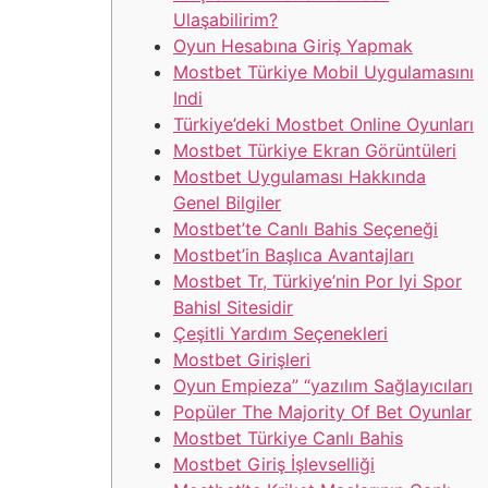
Ulaşabilirim?
Oyun Hesabına Giriş Yapmak
Mostbet Türkiye Mobil Uygulamasını
Indi
Türkiye’deki Mostbet Online Oyunları
Mostbet Türkiye Ekran Görüntüleri
Mostbet Uygulaması Hakkında
Genel Bilgiler
Mostbet’te Canlı Bahis Seçeneği
Mostbet’in Başlıca Avantajları
Mostbet Tr, Türkiye’nin Por Iyi Spor
Bahisl Sitesidir
Çeşitli Yardım Seçenekleri
Mostbet Girişleri
Oyun Empieza” “yazılım Sağlayıcıları
Popüler The Majority Of Bet Oyunlar
Mostbet Türkiye Canlı Bahis
Mostbet Giriş İşlevselliği