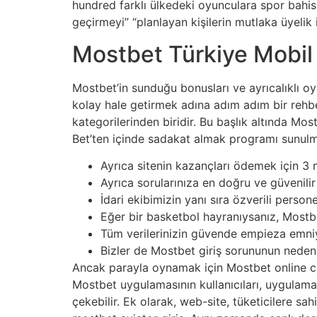
hundred farklı ülkedeki oyunculara spor bahisl
geçirmeyi” “planlayan kişilerin mutlaka üyelik 
Mostbet Türkiye Mobil
Mostbet’in sunduğu bonusları ve ayrıcalıklı o
kolay hale getirmek adına adım adım bir rehb
kategorilerinden biridir. Bu başlık altında Mo
Bet’ten içinde sadakat almak programı sunulmak
Ayrıca sitenin kazançları ödemek için 3 
Ayrıca sorularınıza en doğru ve güvenilir 
İdari ekibimizin yanı sıra özverili persone
Eğer bir basketbol hayranıysanız, Mostbe
Tüm verilerinizin güvende empieza emniyet
Bizler de Mostbet giriş sorununun neden
Ancak parayla oynamak için Mostbet online ca
Mostbet uygulamasının kullanıcıları, uygulama
çekebilir. Ek olarak, web-site, tüketicilere sa