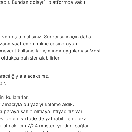
tadır. Bundan dolayı” “platformda vakit
ermiş olmalısınız. Süreci sizin için daha
azanç vaat eden online casino oyun
mevcut kullanıcılar için i̇ndir uygulaması Most
ldukça bahisler alabilirler.
racılığıyla alacaksınız.
ır.
i kullanırlar.
 amacıyla bu yazıyı kaleme aldık.
 paraya sahip olmaya ihtiyacınız var.
kilde em virtude de yatırabilir empieza
mcı olmak için 7/24 müşteri yardımı sağlar