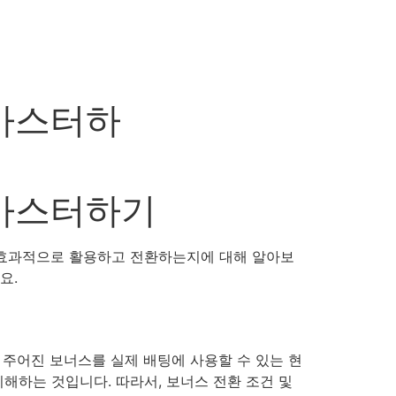
 마스터하
 마스터하기
게 효과적으로 활용하고 전환하는지에 대해 알아보
요.
 주어진 보너스를 실제 배팅에 사용할 수 있는 현
해하는 것입니다. 따라서, 보너스 전환 조건 및