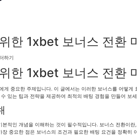
한 1xbet 보너스 전환
스터하기
한 1xbet 보너스 전환
자들에게 중요한 주제입니다. 이 글에서는 이러한 보너스를 어떻
수 있는 팁과 전략을 제공하여 최적의 배팅 경험을 만들어 보세
해
 기본적인 개념을 이해하는 것이 필수적입니다. 보너스 전환이란,
가장 중요한 점은 보너스의 조건과 필요한 배팅 요건을 정확히 이