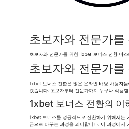
초보자와 전문가를 위
초보자와 전문가를 위한 1xbet 보너스 전환 마
초보자와 전문가를 위
1xbet 보너스 전환은 많은 온라인 배팅 사용
겠습니다. 초보자부터 전문가까지 누구나 적용할 
1xbet 보너스 전환의 이
1xbet 보너스를 성공적으로 전환하기 위해서는
금으로 바꾸는 과정을 의미합니다. 이 과정에서 