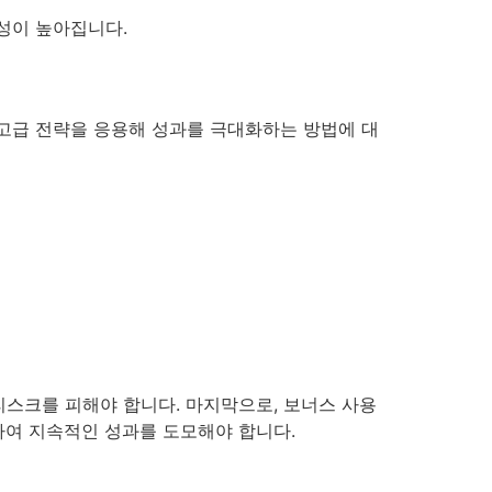
성이 높아집니다.
 고급 전략을 응용해 성과를 극대화하는 방법에 대
 리스크를 피해야 합니다. 마지막으로, 보너스 사용
하여 지속적인 성과를 도모해야 합니다.