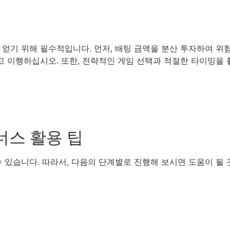
얻기 위해 필수적입니다. 먼저, 배팅 금액을 분산 투자하여 위
고 이행하십시오. 또한, 전략적인 게임 선택과 적절한 타이밍을
보너스 활용 팁
 있습니다. 따라서, 다음의 단계별로 진행해 보시면 도움이 될 