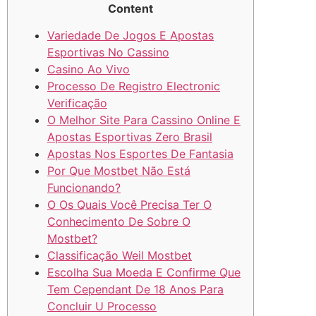
Content
Variedade De Jogos E Apostas
Esportivas No Cassino
Casino Ao Vivo
Processo De Registro Electronic
Verificação
O Melhor Site Para Cassino Online E
Apostas Esportivas Zero Brasil
Apostas Nos Esportes De Fantasia
Por Que Mostbet Não Está
Funcionando?
O Os Quais Você Precisa Ter O
Conhecimento De Sobre O
Mostbet?
Classificação Weil Mostbet
Escolha Sua Moeda E Confirme Que
Tem Cependant De 18 Anos Para
Concluir U Processo