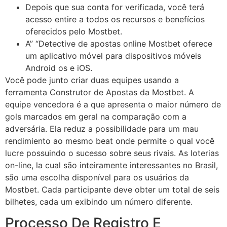
Depois que sua conta for verificada, você terá
acesso entire a todos os recursos e benefícios
oferecidos pelo Mostbet.
A” “Detective de apostas online Mostbet oferece
um aplicativo móvel para dispositivos móveis
Android os e iOS.
Você pode junto criar duas equipes usando a
ferramenta Construtor de Apostas da Mostbet. A
equipe vencedora é a que apresenta o maior número de
gols marcados em geral na comparação com a
adversária. Ela reduz a possibilidade para um mau
rendimiento ao mesmo beat onde permite o qual você
lucre possuindo o sucesso sobre seus rivais. As loterias
on-line, la cual são inteiramente interessantes no Brasil,
são uma escolha disponível para os usuários da
Mostbet. Cada participante deve obter um total de seis
bilhetes, cada um exibindo um número diferente.
Processo De Registro E