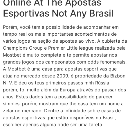
Online At The Apostas
Esportivas Not Any Brasil
Porém, você tem a possibilidade de acompanhar em
tempo real os mais importantes acontecimentos de
vários jogos na seção de apostas ao vivo. A cubierta da
Champions Group e Premier Little league realizada pela
Mostbet é muito completa e te permite apostar nos
grandes jogos dos campeonatos com odds fenomenais.
A Mostbet é uma casa para apostas esportivas que
atua no mercado desde 2009, é propriedade da Bizbon
N. V. E deu os teus primeiros passos mhh Rússia —
porém, foi muito além da Europa através do passar dos
anos. Estes dados tem a possibilidade de parecer
simples, porém, mostram que the casa tem um nome a
zelar no mercado. Dentre a infinidade sobre casas de
apostas esportivas que estão disponíveis no Brasil,
escolher apenas alguma pode ser uma tarefa