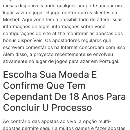
mesas disponíveis onde qualquer um pode ocupar um
lugar vazio e jogar el jogo contra outros clientes da
Mosbet. Aqui você tem a possibilidade de alterar suas
informações de login, informações sobre você,
configurações do site at the monitorar as apostas dos
bônus disponíveis. Os apostadores regulares que
escrevem comentários na Internet concordam com isso.
Além disso, a proyecto recentemente se envolveu
ativamente no lugar de jogos para azar em Portugal.
Escolha Sua Moeda E
Confirme Que Tem
Cependant De 18 Anos Para
Concluir U Processo
Ao contrário das apostas ao vivo, a opção multi-
apostas permite seguir a muitos games e fazer apostas