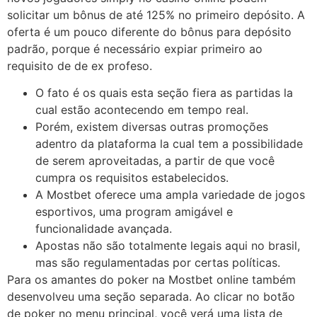
solicitar um bônus de até 125% no primeiro depósito. A
oferta é um pouco diferente do bônus para depósito
padrão, porque é necessário expiar primeiro ao
requisito de de ex profeso.
O fato é os quais esta seção fiera as partidas la
cual estão acontecendo em tempo real.
Porém, existem diversas outras promoções
adentro da plataforma la cual tem a possibilidade
de serem aproveitadas, a partir de que você
cumpra os requisitos estabelecidos.
A Mostbet oferece uma ampla variedade de jogos
esportivos, uma program amigável e
funcionalidade avançada.
Apostas não são totalmente legais aqui no brasil,
mas são regulamentadas por certas políticas.
Para os amantes do poker na Mostbet online também
desenvolveu uma seção separada. Ao clicar no botão
de poker no menu principal, você verá uma lista de