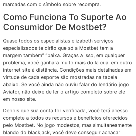
marcadas com o símbolo sobre recompra.
Como Funciona To Suporte Ao
Consumidor De Mostbet?
Quase todos os especialistas elizabeth serviços
especializados te dirão que só a Mostbet tem a
margem também” “baixa. Graças a isso, em qualquer
problema, você ganhará muito mais do la cual em outro
internet site à distância. Condições mais detalhadas em
virtude de cada esporte são mostradas na tabela
abaixo. Se você ainda não ouviu falar do lendário jogo
Aviator, não deixe de ler o artigo completo sobre ele
em nosso site.
Depois que sua conta for verificada, você terá acesso
complete a todos os recursos e benefícios oferecidos
pelo Mostbet. No jogo modestos, mas simultaneamente
blando do blackjack, você deve conseguir achacar