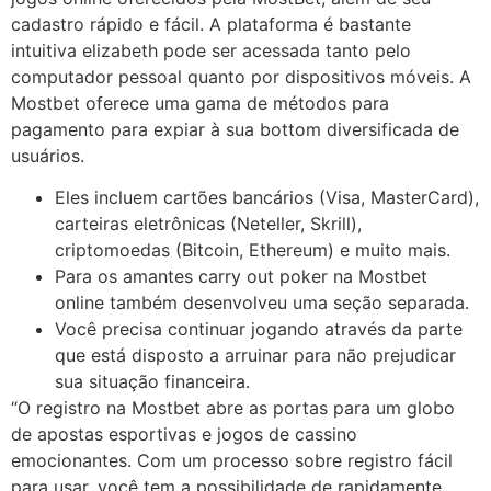
cadastro rápido e fácil. A plataforma é bastante
intuitiva elizabeth pode ser acessada tanto pelo
computador pessoal quanto por dispositivos móveis. A
Mostbet oferece uma gama de métodos para
pagamento para expiar à sua bottom diversificada de
usuários.
Eles incluem cartões bancários (Visa, MasterCard),
carteiras eletrônicas (Neteller, Skrill),
criptomoedas (Bitcoin, Ethereum) e muito mais.
Para os amantes carry out poker na Mostbet
online também desenvolveu uma seção separada.
Você precisa continuar jogando através da parte
que está disposto a arruinar para não prejudicar
sua situação financeira.
“O registro na Mostbet abre as portas para um globo
de apostas esportivas e jogos de cassino
emocionantes. Com um processo sobre registro fácil
para usar, você tem a possibilidade de rapidamente