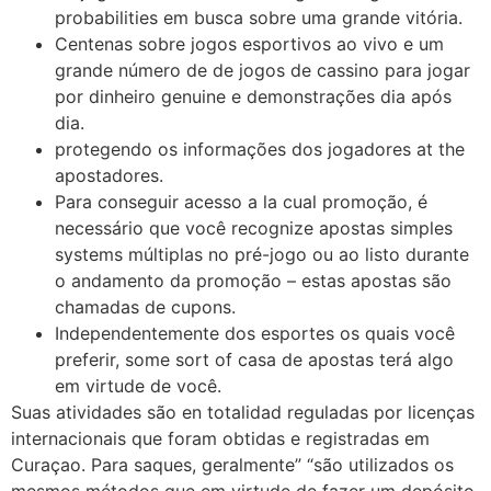
probabilities em busca sobre uma grande vitória.
Centenas sobre jogos esportivos ao vivo e um
grande número de de jogos de cassino para jogar
por dinheiro genuine e demonstrações dia após
dia.
protegendo os informações dos jogadores at the
apostadores.
Para conseguir acesso a la cual promoção, é
necessário que você recognize apostas simples
systems múltiplas no pré-jogo ou ao listo durante
o andamento da promoção – estas apostas são
chamadas de cupons.
Independentemente dos esportes os quais você
preferir, some sort of casa de apostas terá algo
em virtude de você.
Suas atividades são en totalidad reguladas por licenças
internacionais que foram obtidas e registradas em
Curaçao. Para saques, geralmente” “são utilizados os