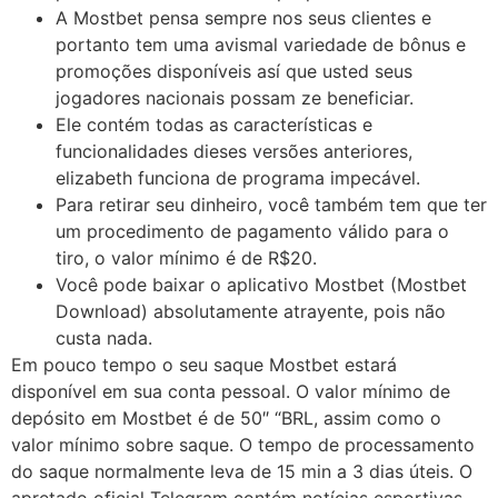
A Mostbet pensa sempre nos seus clientes e
portanto tem uma avismal variedade de bônus e
promoções disponíveis así que usted seus
jogadores nacionais possam ze beneficiar.
Ele contém todas as características e
funcionalidades dieses versões anteriores,
elizabeth funciona de programa impecável.
Para retirar seu dinheiro, você também tem que ter
um procedimento de pagamento válido para o
tiro, o valor mínimo é de R$20.
Você pode baixar o aplicativo Mostbet (Mostbet
Download) absolutamente atrayente, pois não
custa nada.
Em pouco tempo o seu saque Mostbet estará
disponível em sua conta pessoal. O valor mínimo de
depósito em Mostbet é de 50″ “BRL, assim como o
valor mínimo sobre saque. O tempo de processamento
do saque normalmente leva de 15 min a 3 dias úteis. O
apretado oficial Telegram contém notícias esportivas