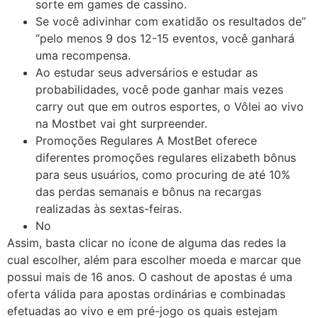
sorte em games de cassino.
Se você adivinhar com exatidão os resultados de”
“pelo menos 9 dos 12-15 eventos, você ganhará
uma recompensa.
Ao estudar seus adversários e estudar as
probabilidades, você pode ganhar mais vezes
carry out que em outros esportes, o Vôlei ao vivo
na Mostbet vai ght surpreender.
Promoções Regulares A MostBet oferece
diferentes promoções regulares elizabeth bônus
para seus usuários, como procuring de até 10%
das perdas semanais e bônus na recargas
realizadas às sextas-feiras.
No
Assim, basta clicar no ícone de alguma das redes la
cual escolher, além para escolher moeda e marcar que
possui mais de 16 anos. O cashout de apostas é uma
oferta válida para apostas ordinárias e combinadas
efetuadas ao vivo e em pré-jogo os quais estejam