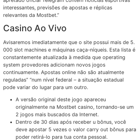
interessantes, previsões de apostas e réplicas
relevantes da Mostbet.”
Casino Ao Vivo
Avisaremos imediatamente que o site possui mais de 5.
000 slot machines e máquinas caça-níqueis. Esta lista é
constantemente atualizada à medida que operating
system provedores adicionam novos jogos
continuamente. Apostas online não são atualmente
reguladas” “num nível federal – a situação estadual
pode variar do lugar para um outro.
A versão original deste jogo apareceu
originalmente na Mostbet casino, tornando-se um
2 jogos mais buscados da Internet.
Dentro de 30 dias após receber u bônus, você
deve apostar 5 vezes o valor carry out bônus para
poder retirá-lo para tua conta pessoal.