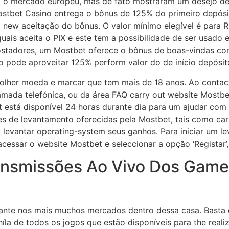
a o mercado europeu, mas de fato mostraram um desejo de 
Mostbet Casino entrega o bônus de 125% do primeiro depós
 new aceitação do bônus. O valor mínimo elegível é para R$
uais aceita o PIX e este tem a possibilidade de ser usado
ostadores, um Mostbet oferece o bônus de boas-vindas co
o pode aproveitar 125% perform valor do de início depósit
colher moeda e marcar que tem mais de 18 anos. Ao contact
amada telefónica, ou da área FAQ carry out website Mostbet
t está disponível 24 horas durante dia para um ajudar co
es de levantamento oferecidas pela Mostbet, tais como cart
á levantar operating-system seus ganhos. Para iniciar um l
 acessar o website Mostbet e seleccionar a opção ‘Registar
ransmissões Ao Vivo Dos Gam
itante nos mais muchos mercados dentro dessa casa. Basta 
íla de todos os jogos que estão disponíveis para the rea