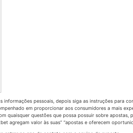
s informações pessoais, depois siga as instruções para co
 empenhado em proporcionar aos consumidores a mais exper
r com quaisquer questões que possa possuir sobre apostas,
stbet agregam valor às suas” “apostas e oferecem oportuni