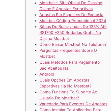
Mostbet – Site Oficial De Cassino
Online E Apostas Esportivas
Apostas Em Esportes De Fantasia
Mostbet Código Promocional 2024
Bônus De Boas-vindas De 125% Até
R$1700 +250 Rodadas Grátis No
Casino Mostbet
Como Baixar Mostbet No Telefone?
Perguntas Frequentes Sobre O
Mostbet
Quais Métodos Para Pagamento
São Aceitos Na
Android
Quais Opções Em Apostas
Esportivas Há No Mostbet?
Como Funciona To Suporte Ao
Usuario De Mostbet?
Variedade Para Eventos De Apostas
Como Instalar To Aplicativo Para