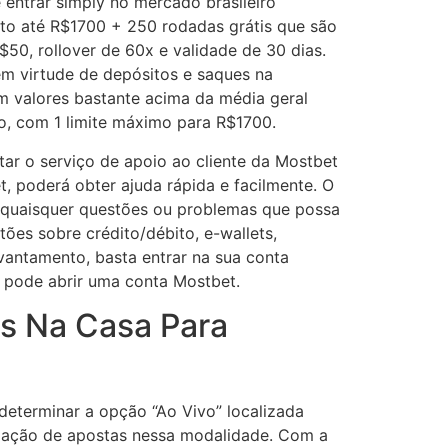
entrar simply no mercado brasileiro
ito até R$1700 + 250 rodadas grátis que são
50, rollover de 60x e validade de 30 dias.
 em virtude de depósitos e saques na
m valores bastante acima da média geral
o, com 1 limite máximo para R$1700.
ar o serviço de apoio ao cliente da Mostbet
, poderá obter ajuda rápida e facilmente. O
m quaisquer questões ou problemas que possa
ões sobre crédito/débito, e-wallets,
evantamento, basta entrar na sua conta
’, pode abrir uma conta Mostbet.
es Na Casa Para
determinar a opção “Ao Vivo” localizada
lização de apostas nessa modalidade. Com a