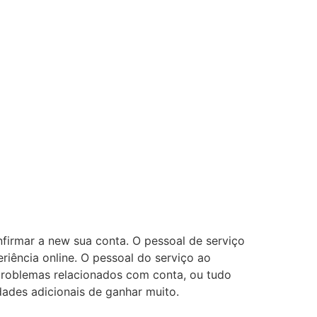
nfirmar a new sua conta. O pessoal de serviço
iência online. O pessoal do serviço ao
 problemas relacionados com conta, ou tudo
dades adicionais de ganhar muito.