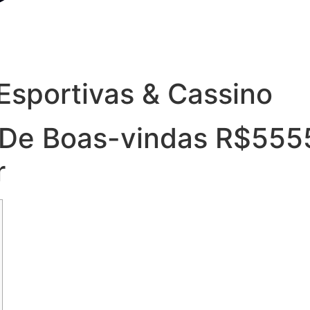
Esportivas & Cassino
De Boas-vindas R$5555
r