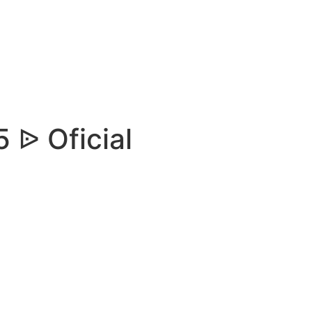
 ᐉ Oficial