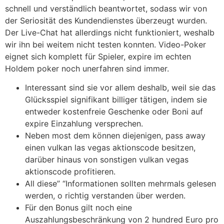
schnell und verständlich beantwortet, sodass wir von
der Seriosität des Kundendienstes überzeugt wurden.
Der Live-Chat hat allerdings nicht funktioniert, weshalb
wir ihn bei weitem nicht testen konnten. Video-Poker
eignet sich komplett für Spieler, expire im echten
Holdem poker noch unerfahren sind immer.
Interessant sind sie vor allem deshalb, weil sie das
Glücksspiel signifikant billiger tätigen, indem sie
entweder kostenfreie Geschenke oder Boni auf
expire Einzahlung versprechen.
Neben most dem können diejenigen, pass away
einen vulkan las vegas aktionscode besitzen,
darüber hinaus von sonstigen vulkan vegas
aktionscode profitieren.
All diese” “Informationen sollten mehrmals gelesen
werden, o richtig verstanden über werden.
Für den Bonus gilt noch eine
Auszahlungsbeschränkung von 2 hundred Euro pro