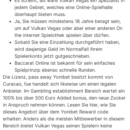
Es scheint, als wäre Vulkan Vegas ein Spezialist in
jedem Gebiet, welches eine Online-Spielhalle
überhaupt bieten muss.
Ja, Sie müssen mindestens 18 Jahre betagt sein,
um auf Vulkan Vegas oder aber einer anderen On
the internet Spielothek spielen über dürfen.
Sobald Sie eine Einzahlung durchgeführt haben,
wird dasjenige Geld im Normalfall Ihrem
Spielerkonto jetzt gutgeschrieben.
Baccarat Online ist bekannt für sein einfaches
Spielprinzip ebenso schnelle Runden.
Die Lizenz, pass away Yonibet besitzt kommt von
Curacao, fue handelt sich likewise um einen legalen
Anbieter. Im Gambling establishment Bereich wartet ein
100% bis über 500 Euro Added bonus, den neue Zocker
in Anspruch nehmen können. Lesen Sie hier, wie Sie
dieses Angebot über dem Yonibet Reward code
erhalten. Anders als die meisten Mitbewerber in diesem
Bereich bietet Vulkan Vegas seinen Spielern keine