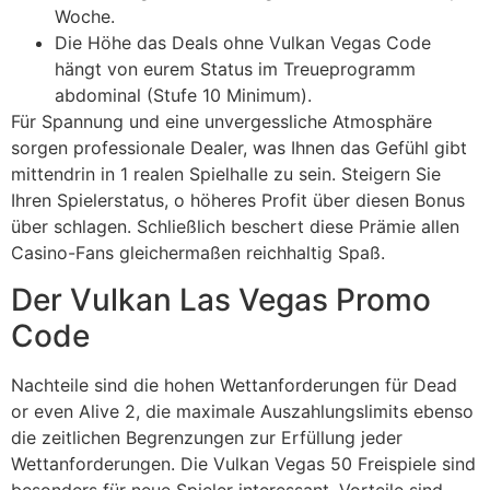
Woche.
Die Höhe das Deals ohne Vulkan Vegas Code
hängt von eurem Status im Treueprogramm
abdominal (Stufe 10 Minimum).
Für Spannung und eine unvergessliche Atmosphäre
sorgen professionale Dealer, was Ihnen das Gefühl gibt
mittendrin in 1 realen Spielhalle zu sein. Steigern Sie
Ihren Spielerstatus, o höheres Profit über diesen Bonus
über schlagen. Schließlich beschert diese Prämie allen
Casino-Fans gleichermaßen reichhaltig Spaß.
Der Vulkan Las Vegas Promo
Code
Nachteile sind die hohen Wettanforderungen für Dead
or even Alive 2, die maximale Auszahlungslimits ebenso
die zeitlichen Begrenzungen zur Erfüllung jeder
Wettanforderungen. Die Vulkan Vegas 50 Freispiele sind
besonders für neue Spieler interessant. Vorteile sind