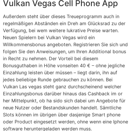
Vulkan Vegas Cell Phone App
Außerdem steht über dieses Treueprogramm auch in
regelmäßigen Abständen ein Dreh am Glücksrad zu der
Verfügung, bei wem weitere lukrative Preise warten.
Neuen Spielern bei Vulkan Vegas wird ein
Willkommensbonus angeboten. Registrieren Sie sich und
folgen Sie den Anweisungen, um Ihren Additional bonus
in Recht zu nehmen. Der Vorteil bei diesem
Bonusguthaben in Höhe vonseiten 40 € – ohne jegliche
Einzahlung leisten über müssen – liegt darin, ihn auf
jedes beliebige Runde gebrauchen zu können. Bei
Vulkan Las vegas steht ganz durchscheinend welcher
Einzahlungsbonus darüber hinaus das Cashback im or
her Mittelpunkt, ob ha sido sich dabei um Angebote für
neue Nutzer oder Bestandskunden handelt. Sämtliche
Slots können im übrigen über dasjenige Smart phone
oder Product eingesetzt werden, ohne wenn eine Iphone
software heruntergeladen werden muss.