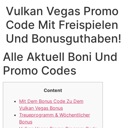
Vulkan Vegas Promo
Code Mit Freispielen
Und Bonusguthaben!
Alle Aktuell Boni Und
Promo Codes
Content
Mit Dem Bonus Code Zu Dem
Vulkan Vegas Bonus
Treueprogramm & Wöchentlicher
Bonus