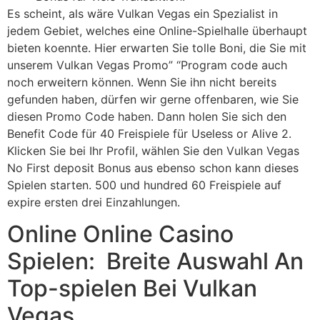
Es scheint, als wäre Vulkan Vegas ein Spezialist in
jedem Gebiet, welches eine Online-Spielhalle überhaupt
bieten koennte. Hier erwarten Sie tolle Boni, die Sie mit
unserem Vulkan Vegas Promo” “Program code auch
noch erweitern können. Wenn Sie ihn nicht bereits
gefunden haben, dürfen wir gerne offenbaren, wie Sie
diesen Promo Code haben. Dann holen Sie sich den
Benefit Code für 40 Freispiele für Useless or Alive 2.
Klicken Sie bei Ihr Profil, wählen Sie den Vulkan Vegas
No First deposit Bonus aus ebenso schon kann dieses
Spielen starten. 500 und hundred 60 Freispiele auf
expire ersten drei Einzahlungen.
Online Online Casino
Spielen: Breite Auswahl An
Top-spielen Bei Vulkan
Vegas