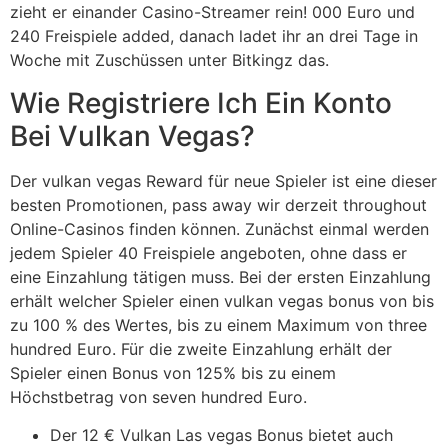
zieht er einander Casino-Streamer rein! 000 Euro und
240 Freispiele added, danach ladet ihr an drei Tage in
Woche mit Zuschüssen unter Bitkingz das.
Wie Registriere Ich Ein Konto
Bei Vulkan Vegas?
Der vulkan vegas Reward für neue Spieler ist eine dieser
besten Promotionen, pass away wir derzeit throughout
Online-Casinos finden können. Zunächst einmal werden
jedem Spieler 40 Freispiele angeboten, ohne dass er
eine Einzahlung tätigen muss. Bei der ersten Einzahlung
erhält welcher Spieler einen vulkan vegas bonus von bis
zu 100 % des Wertes, bis zu einem Maximum von three
hundred Euro. Für die zweite Einzahlung erhält der
Spieler einen Bonus von 125% bis zu einem
Höchstbetrag von seven hundred Euro.
Der 12 € Vulkan Las vegas Bonus bietet auch