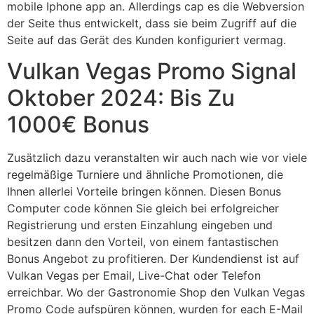
mobile Iphone app an. Allerdings cap es die Webversion
der Seite thus entwickelt, dass sie beim Zugriff auf die
Seite auf das Gerät des Kunden konfiguriert vermag.
Vulkan Vegas Promo Signal
Oktober 2024: Bis Zu
1000€ Bonus
Zusätzlich dazu veranstalten wir auch nach wie vor viele
regelmäßige Turniere und ähnliche Promotionen, die
Ihnen allerlei Vorteile bringen können. Diesen Bonus
Computer code können Sie gleich bei erfolgreicher
Registrierung und ersten Einzahlung eingeben und
besitzen dann den Vorteil, von einem fantastischen
Bonus Angebot zu profitieren. Der Kundendienst ist auf
Vulkan Vegas per Email, Live-Chat oder Telefon
erreichbar. Wo der Gastronomie Shop den Vulkan Vegas
Promo Code aufspüren können, wurden for each E-Mail