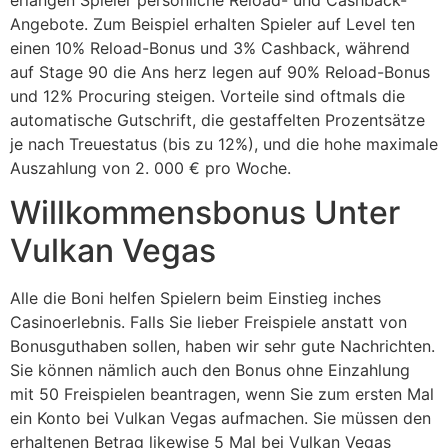
Angebote. Zum Beispiel erhalten Spieler auf Level ten
einen 10% Reload-Bonus und 3% Cashback, während
auf Stage 90 die Ans herz legen auf 90% Reload-Bonus
und 12% Procuring steigen. Vorteile sind oftmals die
automatische Gutschrift, die gestaffelten Prozentsätze
je nach Treuestatus (bis zu 12%), und die hohe maximale
Auszahlung von 2. 000 € pro Woche.
Willkommensbonus Unter
Vulkan Vegas
Alle die Boni helfen Spielern beim Einstieg inches
Casinoerlebnis. Falls Sie lieber Freispiele anstatt von
Bonusguthaben sollen, haben wir sehr gute Nachrichten.
Sie können nämlich auch den Bonus ohne Einzahlung
mit 50 Freispielen beantragen, wenn Sie zum ersten Mal
ein Konto bei Vulkan Vegas aufmachen. Sie müssen den
erhaltenen Betrag likewise 5 Mal bei Vulkan Vegas