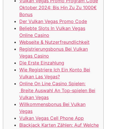
Vulkan Vegas Promo Program Code
Oktober 2024: Bis Hin Zu Zu 1000€
Bonus
Der Vulkan Vegas Promo Code
Beliebte Slots In Vulkan Vegas
Online Casino
Webseite & Nutzerfreundlichkeit
Registrierungsbonus Bei Vulkan
Vegas Casino
Die Erste Einzahlung
Wie Registriere Ich Ein Konto Bei
Vulkan Las Vegas?
Online On Line Casino Spielen:
Breite Auswahl An Top-spielen Bei
Vulkan Vegas
Willkommensbonus Bei Vulkan
Vegas
Vulkan Vegas Cell Phone App
Blackjack Karten Zählen: Auf Welche