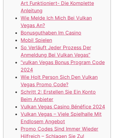
Art Funktioniert- Die Komplette
Anleitung
Wie Melde Ich Mich Bei Vulkan
Vegas An?
Bonusguthaben Im Casino
Mobil Spielen
So Verläuft Jeder Prozess Der
Anmeldung Bei Vulkan Vegas”
“vulkan Vegas Bonus Program Code
2024
Wie Holt Person Sich Den Vulkan
Vegas Promo Code?
Schritt 2: Erstellen Sie Ein Konto
Beim Anbieter
Vulkan Vegas Casino Bénéfice 2024
Vulkan Vegas – Viele Spielhalle Mit
Endlosem Angebot
Promo Codes Sind Immer Wieder
Hilfreich – Schlagen Sie Zu!