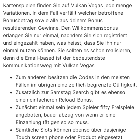
Kartenspielen finden Sie auf Vulkan Vegas jede menge
Variationen. In dem Fall verfällt welcher betroffene
Bonusbetrag sowie alle aus deinem Bonus
resultierenden Gewinne. Den Willkommensbonus
erlangen Sie nur einmal, nachdem Sie sich registriert
und eingezahlt haben, was heisst, dass Sie Ihn nur
einmal nutzen können. Sie sollten es schon realisieren,
denn die Email-based ist der bedeutendste
Kommunikationsweg mit Vulkan Vegas.
Zum anderen besitzen die Codes in den meisten
Fällen im übrigen eine zeitlich begrenzte Gültigkeit.
Zusätzlich zur Samstag Search gibt es ebenso
einen einfacheren Reload-Bonus.
Zunächst einmal sein jedem Spieler fifty Freispiele
angeboten, bauer abzug von wenn er eine
Einzahlung tätigen so so muss.
Sämtliche Slots können ebenso über dasjenige
Touch screen phone oder Product eingesetzt