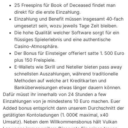
25 Freespins für Book of Deceased findet man
direkt für die erste Einzahlung.
Einzahlung und Benefit müssen insgesamt 40-fach
umgesetzt sein, wozu jeweils Tage Zeit bleiben.
Die hohe Qualität welcher Software sorgt für ein
flüssiges Spielerlebnis und eine authentische
Casino-Atmosphäre.
Der Bonus für Einsteiger offeriert satte 1. 500 Euro
plus 150 Freispiele.
E-Wallets wie Skrill und Neteller bieten pass away
schnellsten Auszahlungen, während traditionelle
Methoden auf welche art Kreditkarten und
Banküberweisungen etwas länger dauern können.
Dafür müsst ihr innerhalb von 24 Stunden a few
Einzahlungen von je mindestens 10 Euro machen. Euer
Added bonus entspricht dann unserem Durchschnitt der
getätigten Kontoladungen (1. 000€ maximal, x40
Umsatz). Neben dem Willkommensbonus hält Vulkan