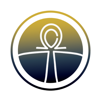
Ir
para
o
conteúdo