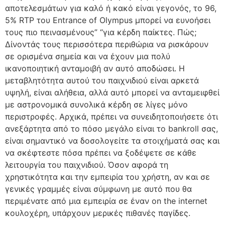
αποτελεσμάτων για καλό ή κακό είναι γεγονός, το 96,
5% RTP του Entrance of Olympus μπορεί να ευνοήσει
τους πιο πεινασμένους” “για κέρδη παίκτες. Πώς;
Δίνοντάς τους περισσότερα περιθώρια να ρισκάρουν
σε ορισμένα σημεία και να έχουν μια πολύ
ικανοποιητική ανταμοιβή αν αυτό αποδώσει. Η
μεταβλητότητα αυτού του παιχνιδιού είναι αρκετά
υψηλή, είναι αλήθεια, αλλά αυτό μπορεί να ανταμειφθεί
με αστρονομικά συνολικά κέρδη σε λίγες μόνο
περιστροφές. Αρχικά, πρέπει να συνειδητοποιήσετε ότι
ανεξάρτητα από το πόσο μεγάλο είναι το bankroll σας,
είναι σημαντικό να δοσολογείτε τα στοιχήματά σας και
να σκέφτεστε πόσα πρέπει να ξοδέψετε σε κάθε
λειτουργία του παιχνιδιού. Όσον αφορά τη
χρηστικότητα και την εμπειρία του χρήστη, αν και σε
γενικές γραμμές είναι σύμφωνη με αυτό που θα
περιμένατε από μια εμπειρία σε έναν on the internet
κουλοχέρη, υπάρχουν μερικές πιθανές παγίδες.