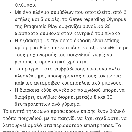
Ολύμπου.
Με ένα πλέγμα συμβόλων που αποτελείται από 6
στήλες και 5 σειρές, το Gates regarding Olympus
της Pragmatic Play εμφανίζει συνολικά 30
διάσπαρτα σύμβολα στον κεντρικό του πίνακα.
Η εξάσκηση με την demo έκδοση είναι επίσης
κρίσιμη, καθώς σας επιτρέπει να εξοικειωθείτε με
τους μηχανισμούς του παιχνιδιού χωρίς να
ρισκάρετε πραγματικά χρήματα.
Τα προγράμματα επιβράβευσης είναι ένα άλλο
πλεονέκτημα, προσφέροντας στους τακτικούς
παίκτες ανταμοιβές και αποκλειστικά μπόνους.
Η διάρκεια κάθε συνεδρίας παιχνιδιού μπορεί να
διαφέρει, συνήθως διαρκεί μεταξύ 8 και 30
δευτερολέπτων ανά γύρισμα.
Τα κινητά τηλέφωνα προσφέρουν επίσης έναν βολικό
τρόπο παιχνιδιού, με το παιχνίδι να έχει σχεδιαστεί να
λειτουργεί ομαλά στα περισσότερα smartphones. Το