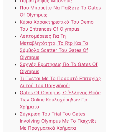
Περιστροφές Μπόνους
Που Μπορείτε Να Παίξετε Το Gates
Of Olympus;
Κύρια Χαρακτηριστικά Του Demo
Του Entrances Of Olympus
Λεπτομέρειες Για Τη
Μεταβλητότητα, Το Rtp Και Τα
Σύμβολα Scatter Του Gates Of
Olympus
Συχνές Ερωτήσεις Για Το Gates Of
Olympus
Τι Γίνεται Με Το Ποσοστό Επιτυχίας
Αυτού Του Παιχνιδιού;
Gates Of Olympus, Ο Έλληνας Θεός
Των Online Κουλοχέρηδων Για
Χρήματα
Σύγκριση Του Trial Του Gates
Involving Olympus Με Το Παιχνίδι
Με Πραγματικά Χρήματα