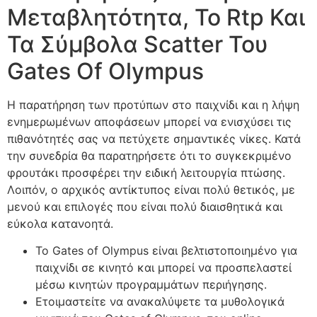
Μεταβλητότητα, Το Rtp Και
Τα Σύμβολα Scatter Του
Gates Of Olympus
Η παρατήρηση των προτύπων στο παιχνίδι και η λήψη
ενημερωμένων αποφάσεων μπορεί να ενισχύσει τις
πιθανότητές σας να πετύχετε σημαντικές νίκες. Κατά
την συνεδρία θα παρατηρήσετε ότι το συγκεκριμένο
φρουτάκι προσφέρει την ειδική λειτουργία πτώσης.
Λοιπόν, ο αρχικός αντίκτυπος είναι πολύ θετικός, με
μενού και επιλογές που είναι πολύ διαισθητικά και
εύκολα κατανοητά.
Το Gates of Olympus είναι βελτιστοποιημένο για
παιχνίδι σε κινητό και μπορεί να προσπελαστεί
μέσω κινητών προγραμμάτων περιήγησης.
Ετοιμαστείτε να ανακαλύψετε τα μυθολογικά