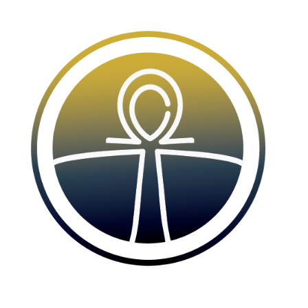
Ir
para
o
conteúdo