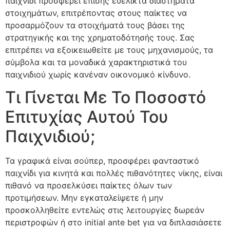
παιχνίδι προσφέρει επίσης ευέλικτα διαστήματα
στοιχημάτων, επιτρέποντας στους παίκτες να
προσαρμόζουν τα στοιχήματά τους βάσει της
στρατηγικής και της χρηματοδότησής τους. Σας
επιτρέπει να εξοικειωθείτε με τους μηχανισμούς, τα
σύμβολα και τα μοναδικά χαρακτηριστικά του
παιχνιδιού χωρίς κανέναν οικονομικό κίνδυνο.
Τι Γίνεται Με Το Ποσοστό
Επιτυχίας Αυτού Του
Παιχνιδιού;
Τα γραφικά είναι σούπερ, προσφέρει φανταστικό
παιχνίδι για κινητά και πολλές πιθανότητες νίκης, είναι
πιθανό να προσελκύσει παίκτες όλων των
προτιμήσεων. Μην εγκαταλείψετε ή μην
προσκολληθείτε εντελώς στις λειτουργίες δωρεάν
περιστροφών ή στο initial ante bet για να διπλασιάσετε