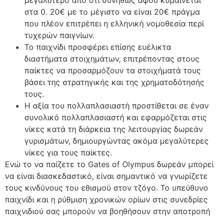
στα 0. 20€ με το μέγιστο να είναι 20€ πράγμα
που πλέον επιτρέπει η ελληνική νομοθεσία περί
τυχερών παιγνίων.
Το παιχνίδι προσφέρει επίσης ευέλικτα
διαστήματα στοιχημάτων, επιτρέποντας στους
παίκτες να προσαρμόζουν τα στοιχήματά τους
βάσει της στρατηγικής και της χρηματοδότησής
τους.
Η αξία του πολλαπλασιαστή προστίθεται σε έναν
συνολικό πολλαπλασιαστή και εφαρμόζεται στις
νίκες κατά τη διάρκεια της λειτουργίας δωρεάν
γυρισμάτων, δημιουργώντας ακόμα μεγαλύτερες
νίκες για τους παίκτες.
Ενώ το να παίζετε το Gates of Olympus δωρεάν μπορεί
να είναι διασκεδαστικό, είναι σημαντικό να γνωρίζετε
τους κινδύνους του εθισμού στον τζόγο. Το υπεύθυνο
παιχνίδι και η ρύθμιση χρονικών ορίων στις συνεδρίες
παιχνιδιού σας μπορούν να βοηθήσουν στην αποτροπή