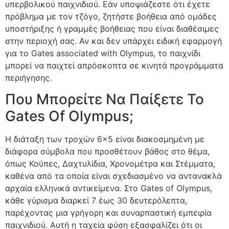
υπερβολικού παιχνιδιού. Εάν υποψιάζεστε ότι έχετε
πρόβλημα με τον τζόγο, ζητήστε βοήθεια από ομάδες
υποστήριξης ή γραμμές βοήθειας που είναι διαθέσιμες
στην περιοχή σας. Αν και δεν υπάρχει ειδική εφαρμογή
για το Gates associated with Olympus, το παιχνίδι
μπορεί να παιχτεί απρόσκοπτα σε κινητά προγράμματα
περιήγησης.
Που Μπορείτε Να Παίξετε Το
Gates Of Olympus;
Η διάταξη των τροχών 6×5 είναι διακοσμημένη με
διάφορα σύμβολα που προσθέτουν βάθος στο θέμα,
όπως Κούπες, Δαχτυλίδια, Χρονομέτρα και Στέμματα,
καθένα από τα οποία είναι σχεδιασμένο να αντανακλά
αρχαία ελληνικά αντικείμενα. Στο Gates of Olympus,
κάθε γύρισμα διαρκεί 7 έως 30 δευτερόλεπτα,
παρέχοντας μια γρήγορη και συναρπαστική εμπειρία
παιχνιδιού. Αυτή η ταχεία φύση εξασφαλίζει ότι οι