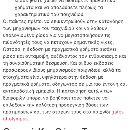
εξασκηθείτε χωρίς να ρισκάρετε πραγματικά
χρήματα και να απολαύσετε πλήρως τα
χαρακτηριστικά του παιχνιδιού.
Οι παίκτες πρέπει να επικεντρωθούν στην κατανόηση
των μηχανισμών του παιχνιδιού και να λάβουν
υπολογισμένα ρίσκα για να μεγιστοποιήσουν τις
πιθανότητές τους να πετύχουν σημαντικές νίκες.
Ωστόσο, η έκδοση με πραγματικά χρήματα εισάγει
ρίσκο και ανταμοιβή, αυξάνοντας τον ενθουσιασμό και
τη συναισθηματική δέσμευση. Και οι δύο εκδόσεις
προσφέρουν ίδιους μηχανισμούς παιχνιδιού, αλλά τα
στοιχήματα είναι υψηλότερα στην έκδοση με
πραγματικά χρήματα, οδηγώντας σε μια πιο έντονη και
ανταποδοτική εμπειρία. Η κατανόηση αυτών των
διαφορών μπορεί να βοηθήσει τους παίκτες να
επιλέξουν την καλύτερη προσέγγιση βάσει των
προτιμήσεων και των στόχων τους στο παιχνίδι
gates
of olympus
.