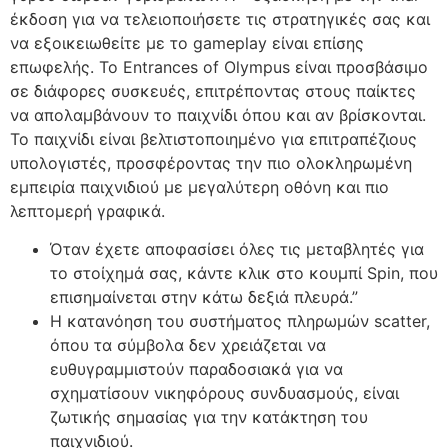
έκδοση για να τελειοποιήσετε τις στρατηγικές σας και
να εξοικειωθείτε με το gameplay είναι επίσης
επωφελής. Το Entrances of Olympus είναι προσβάσιμο
σε διάφορες συσκευές, επιτρέποντας στους παίκτες
να απολαμβάνουν το παιχνίδι όπου και αν βρίσκονται.
Το παιχνίδι είναι βελτιστοποιημένο για επιτραπέζιους
υπολογιστές, προσφέροντας την πιο ολοκληρωμένη
εμπειρία παιχνιδιού με μεγαλύτερη οθόνη και πιο
λεπτομερή γραφικά.
Όταν έχετε αποφασίσει όλες τις μεταβλητές για
το στοίχημά σας, κάντε κλικ στο κουμπί Spin, που
επισημαίνεται στην κάτω δεξιά πλευρά.”
Η κατανόηση του συστήματος πληρωμών scatter,
όπου τα σύμβολα δεν χρειάζεται να
ευθυγραμμιστούν παραδοσιακά για να
σχηματίσουν νικηφόρους συνδυασμούς, είναι
ζωτικής σημασίας για την κατάκτηση του
παιχνιδιού.