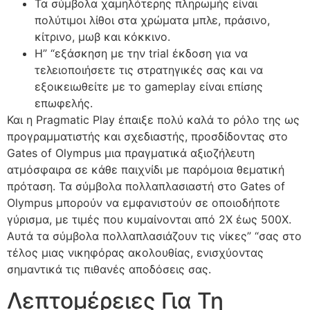
Τα σύμβολα χαμηλότερης πληρωμής είναι
πολύτιμοι λίθοι στα χρώματα μπλε, πράσινο,
κίτρινο, μωβ και κόκκινο.
Η” “εξάσκηση με την trial έκδοση για να
τελειοποιήσετε τις στρατηγικές σας και να
εξοικειωθείτε με το gameplay είναι επίσης
επωφελής.
Και η Pragmatic Play έπαιξε πολύ καλά το ρόλο της ως
προγραμματιστής και σχεδιαστής, προσδίδοντας στο
Gates of Olympus μια πραγματικά αξιοζήλευτη
ατμόσφαιρα σε κάθε παιχνίδι με παρόμοια θεματική
πρόταση. Τα σύμβολα πολλαπλασιαστή στο Gates of
Olympus μπορούν να εμφανιστούν σε οποιοδήποτε
γύρισμα, με τιμές που κυμαίνονται από 2X έως 500X.
Αυτά τα σύμβολα πολλαπλασιάζουν τις νίκες” “σας στο
τέλος μιας νικηφόρας ακολουθίας, ενισχύοντας
σημαντικά τις πιθανές αποδόσεις σας.
Λεπτομέρειες Για Τη