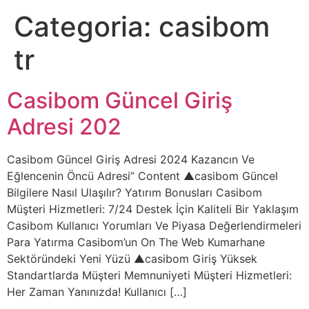
Categoria:
casibom
tr
Casibom Güncel Giriş
Adresi 202
Casibom Güncel Giriş Adresi 2024 Kazancın Ve
Eğlencenin Öncü Adresi” Content ▲casibom Güncel
Bilgilere Nasıl Ulaşılır? Yatırım Bonusları Casibom
Müşteri Hizmetleri: 7/24 Destek İçin Kaliteli Bir Yaklaşım
Casibom Kullanıcı Yorumları Ve Piyasa Değerlendirmeleri
Para Yatırma Casibom’un On The Web Kumarhane
Sektöründeki Yeni Yüzü ▲casibom Giriş Yüksek
Standartlarda Müşteri Memnuniyeti Müşteri Hizmetleri:
Her Zaman Yanınızda! Kullanıcı […]