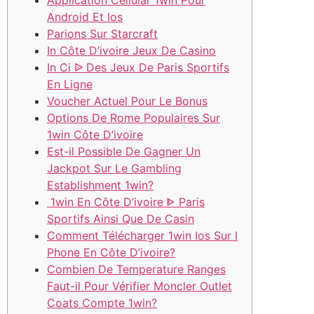
Application Cellular 1win Pour
Android Et Ios
Parions Sur Starcraft
In Côte D’ivoire Jeux De Casino
In Ci ᐉ Des Jeux De Paris Sportifs
En Ligne
Voucher Actuel Pour Le Bonus
Options De Rome Populaires Sur
1win Côte D’ivoire
Est-il Possible De Gagner Un
Jackpot Sur Le Gambling
Establishment 1win?
️ 1win En Côte D’ivoire ᐈ Paris
Sportifs Ainsi Que De Casin
Comment Télécharger 1win Ios Sur I
Phone En Côte D’ivoire?
Combien De Temperature Ranges
Faut-il Pour Vérifier Moncler Outlet
Coats Compte 1win?