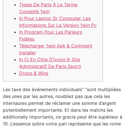
Types De Paris À Le Terme
Conseillé 1win
In Pour Laptop Or Computer, Les
Informations Sur La Version 1win Pc
In Program Pour Les Parieurs
Fidèles
Télécharger 1win Apk & Comment
Installer
In Ci En Côte D’ivoire ᐉ Site
Administratif De Paris Sporti
Drops & Wins
Les taxe des événements individuels” “sont multipliées
des unes par les autres, noubliez pas que cela les
internautes permet de réclamer une somme d’argent
potentiellement importante. Et dans les matchs les
additionally importants, ce gracia peut être supérieur à
10. L’essence sobre votre pari représente que les rome