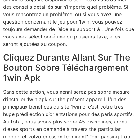
des conseils détaillés sur n’importe quel problème. Si
vous rencontrez un problème, ou si vous avez une
question concernant le jeu pour 1win, vous pouvez
toujours demander de l’aide au support à . Une fois que
vous avez sélectionné une ou plusieurs taxe, elles
seront ajoutées au coupon.
Cliquez Durante Allant Sur The
Bouton Sobre Téléchargement
1win Apk
Sans cette action, vous nenni serez pas sobre mesure
d’installer 1win apk sur the présent appareil. L’un des
principaux bénéfices du site 1win ci c’est votre très
huge prédilection d’orientations pour des paris sportifs.
Au total, nous avons plus sobre 45 disciplines, ardeur
dieses sports en demande à travers the particular
monde, et volvo ericsson terminant” “par passing trop