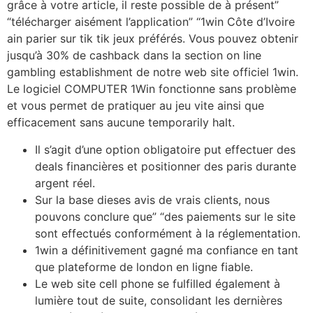
grâce à votre article, il reste possible de à présent”
“télécharger aisément l’application” “1win Côte d’Ivoire
ain parier sur tik tik jeux préférés. Vous pouvez obtenir
jusqu’à 30% de cashback dans la section on line
gambling establishment de notre web site officiel 1win.
Le logiciel COMPUTER 1Win fonctionne sans problème
et vous permet de pratiquer au jeu vite ainsi que
efficacement sans aucune temporarily halt.
Il s’agit d’une option obligatoire put effectuer des
deals financières et positionner des paris durante
argent réel.
Sur la base dieses avis de vrais clients, nous
pouvons conclure que” “des paiements sur le site
sont effectués conformément à la réglementation.
1win a définitivement gagné ma confiance en tant
que plateforme de london en ligne fiable.
Le web site cell phone se fulfilled également à
lumière tout de suite, consolidant les dernières