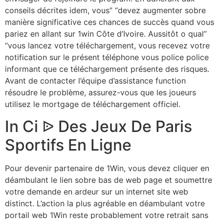
conseils décrites idem, vous” “devez augmenter sobre
manière significative ces chances de succès quand vous
pariez en allant sur 1win Côte d’Ivoire. Aussitôt o qual”
“vous lancez votre téléchargement, vous recevez votre
notification sur le présent téléphone vous police police
informant que ce téléchargement présente des risques.
Avant de contacter l’équipe d’assistance function
résoudre le problème, assurez-vous que les joueurs
utilisez le mortgage de téléchargement officiel.
In Ci ᐉ Des Jeux De Paris
Sportifs En Ligne
Pour devenir partenaire de 1Win, vous devez cliquer en
déambulant le lien sobre bas de web page et soumettre
votre demande en ardeur sur un internet site web
distinct. L’action la plus agréable en déambulant votre
portail web 1Win reste probablement votre retrait sans