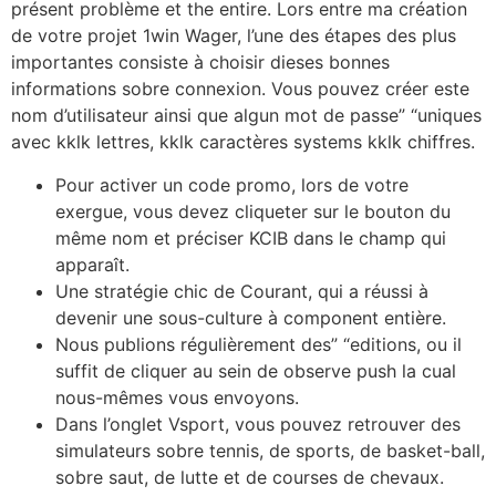
présent problème et the entire. Lors entre ma création
de votre projet 1win Wager, l’une des étapes des plus
importantes consiste à choisir dieses bonnes
informations sobre connexion. Vous pouvez créer este
nom d’utilisateur ainsi que algun mot de passe” “uniques
avec kklk lettres, kklk caractères systems kklk chiffres.
Pour activer un code promo, lors de votre
exergue, vous devez cliqueter sur le bouton du
même nom et préciser KCIB dans le champ qui
apparaît.
Une stratégie chic de Courant, qui a réussi à
devenir une sous-culture à component entière.
Nous publions régulièrement des” “editions, ou il
suffit de cliquer au sein de observe push la cual
nous-mêmes vous envoyons.
Dans l’onglet Vsport, vous pouvez retrouver des
simulateurs sobre tennis, de sports, de basket-ball,
sobre saut, de lutte et de courses de chevaux.