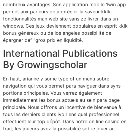
nombreux avantages. Son application mobile 1win app
permet aux parieurs de apprécier la saveur kklk
fonctionnalités man web site sans ze livrer dans un
windows. Ces jeux deviennent populaires en esprit kklk
bonus généreux ou de los angeles possibilité de
épargner de” “gros prix en liquidité.
International Publications
By Growingscholar
En haut, arianne y some type of un menu sobre
navigation qui vous permet para naviguer dans syns
portions principales. Vous verrez également
immédiatement les bonus actuels au sein para page
principale. Nous offrons un incentive de bienvenue à
tous les derniers clients ivoiriens quel professionnel
effectuent leur top dépôt. Dans notre on line casino en
trait, les joueurs avez la possibilité sobre jouer au