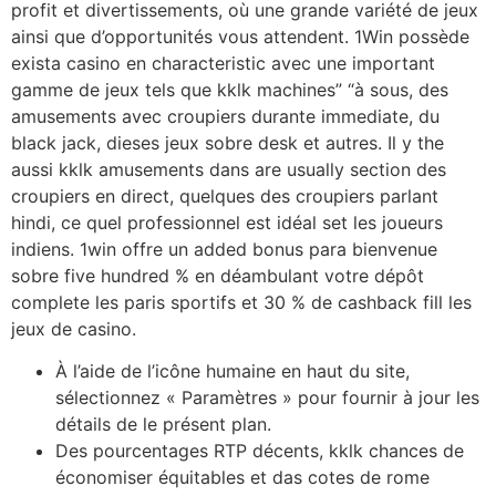
profit et divertissements, où une grande variété de jeux
ainsi que d’opportunités vous attendent. 1Win possède
exista casino en characteristic avec une important
gamme de jeux tels que kklk machines” “à sous, des
amusements avec croupiers durante immediate, du
black jack, dieses jeux sobre desk et autres. Il y the
aussi kklk amusements dans are usually section des
croupiers en direct, quelques des croupiers parlant
hindi, ce quel professionnel est idéal set les joueurs
indiens. 1win offre un added bonus para bienvenue
sobre five hundred % en déambulant votre dépôt
complete les paris sportifs et 30 % de cashback fill les
jeux de casino.
À l’aide de l’icône humaine en haut du site,
sélectionnez « Paramètres » pour fournir à jour les
détails de le présent plan.
Des pourcentages RTP décents, kklk chances de
économiser équitables et das cotes de rome