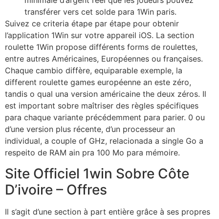
minimale d’argent réel que les joueurs pouvez
transférer vers cet solde para 1Win paris.
Suivez ce criteria étape par étape pour obtenir
l’application 1Win sur votre appareil iOS. La section
roulette 1Win propose différents forms de roulettes,
entre autres Américaines, Européennes ou françaises.
Chaque cambio diffère, equiparable exemple, la
different roulette games européenne an este zéro,
tandis o qual una version américaine the deux zéros. Il
est important sobre maîtriser des règles spécifiques
para chaque variante précédemment para parier. 0 ou
d’une version plus récente, d’un processeur an
individual, a couple of GHz, relacionada a single Go a
respeito de RAM ain pra 100 Mo para mémoire.
Site Officiel 1win Sobre Côte
D’ivoire – Offres
Il s’agit d’une section à part entière grâce à ses propres