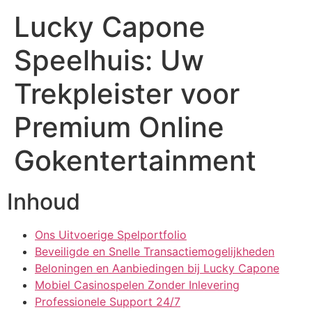
Lucky Capone
Speelhuis: Uw
Trekpleister voor
Premium Online
Gokentertainment
Inhoud
Ons Uitvoerige Spelportfolio
Beveiligde en Snelle Transactiemogelijkheden
Beloningen en Aanbiedingen bij Lucky Capone
Mobiel Casinospelen Zonder Inlevering
Professionele Support 24/7