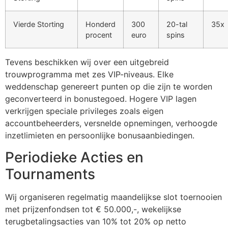
Vierde Storting
Honderd
300
20-tal
35x
procent
euro
spins
Tevens beschikken wij over een uitgebreid
trouwprogramma met zes VIP-niveaus. Elke
weddenschap genereert punten op die zijn te worden
geconverteerd in bonustegoed. Hogere VIP lagen
verkrijgen speciale privileges zoals eigen
accountbeheerders, versnelde opnemingen, verhoogde
inzetlimieten en persoonlijke bonusaanbiedingen.
Periodieke Acties en
Tournaments
Wij organiseren regelmatig maandelijkse slot toernooien
met prijzenfondsen tot € 50.000,-, wekelijkse
terugbetalingsacties van 10% tot 20% op netto