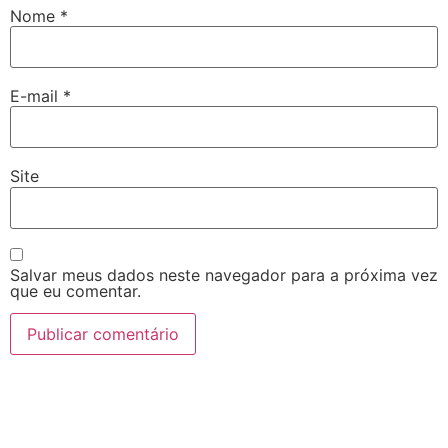
Nome
*
E-mail
*
Site
Salvar meus dados neste navegador para a próxima vez
que eu comentar.