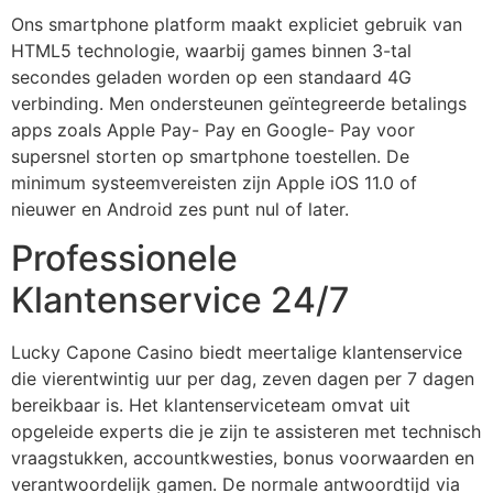
Ons smartphone platform maakt expliciet gebruik van
HTML5 technologie, waarbij games binnen 3-tal
secondes geladen worden op een standaard 4G
verbinding. Men ondersteunen geïntegreerde betalings
apps zoals Apple Pay- Pay en Google- Pay voor
supersnel storten op smartphone toestellen. De
minimum systeemvereisten zijn Apple iOS 11.0 of
nieuwer en Android zes punt nul of later.
Professionele
Klantenservice 24/7
Lucky Capone Casino biedt meertalige klantenservice
die vierentwintig uur per dag, zeven dagen per 7 dagen
bereikbaar is. Het klantenserviceteam omvat uit
opgeleide experts die je zijn te assisteren met technisch
vraagstukken, accountkwesties, bonus voorwaarden en
verantwoordelijk gamen. De normale antwoordtijd via