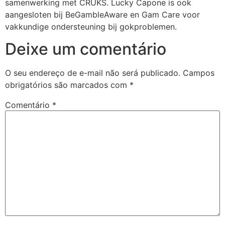
samenwerking met CRUKS. Lucky Capone is ook
aangesloten bij BeGambleAware en Gam Care voor
vakkundige ondersteuning bij gokproblemen.
Deixe um comentário
O seu endereço de e-mail não será publicado.
Campos
obrigatórios são marcados com
*
Comentário
*