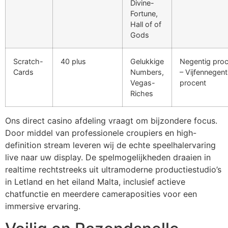
Divine-
Fortune,
Hall of of
Gods
Scratch-
40 plus
Gelukkige
Negentig pro
Cards
Numbers,
– Vijfennegent
Vegas-
procent
Riches
Ons direct casino afdeling vraagt om bijzondere focus.
Door middel van professionele croupiers en high-
definition stream leveren wij de echte speelhalervaring
live naar uw display. De spelmogelijkheden draaien in
realtime rechtstreeks uit ultramoderne productiestudio’s
in Letland en het eiland Malta, inclusief actieve
chatfunctie en meerdere cameraposities voor een
immersive ervaring.