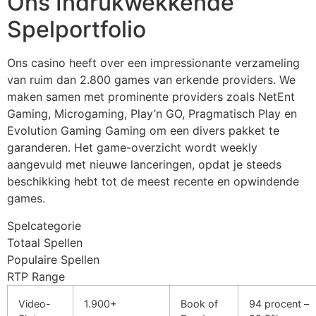
Ons Indrukwekkende
Spelportfolio
Ons casino heeft over een impressionante verzameling
van ruim dan 2.800 games van erkende providers. We
maken samen met prominente providers zoals NetEnt
Gaming, Microgaming, Play’n GO, Pragmatisch Play en
Evolution Gaming Gaming om een divers pakket te
garanderen. Het game-overzicht wordt weekly
aangevuld met nieuwe lanceringen, opdat je steeds
beschikking hebt tot de meest recente en opwindende
games.
Spelcategorie
Totaal Spellen
Populaire Spellen
RTP Range
Video-
1.900+
Book of
94 procent –