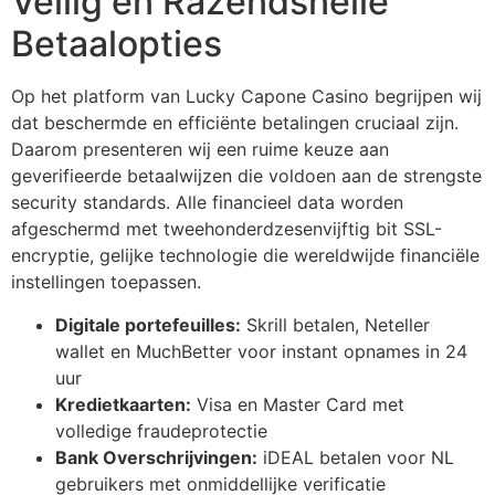
Veilig en Razendsnelle
Betaalopties
Op het platform van Lucky Capone Casino begrijpen wij
dat beschermde en efficiënte betalingen cruciaal zijn.
Daarom presenteren wij een ruime keuze aan
geverifieerde betaalwijzen die voldoen aan de strengste
security standards. Alle financieel data worden
afgeschermd met tweehonderdzesenvijftig bit SSL-
encryptie, gelijke technologie die wereldwijde financiële
instellingen toepassen.
Digitale portefeuilles:
Skrill betalen, Neteller
wallet en MuchBetter voor instant opnames in 24
uur
Kredietkaarten:
Visa en Master Card met
volledige fraudeprotectie
Bank Overschrijvingen:
iDEAL betalen voor NL
gebruikers met onmiddellijke verificatie