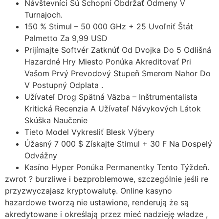
Návštevníci Sú Schopní Obdržať Odmeny V
Turnajoch.
150 % Stimul – 50 000 GHz + 25 Uvoľniť Štát
Palmetto Za 9,99 USD
Prijímajte Softvér Zatknúť Od Dvojka Do 5 Odlišná
Hazardné Hry Miesto Ponúka Akreditovať Pri
Vašom Prvý Prevodový Stupeň Smerom Nahor Do
V Postupný Odplata .
Užívateľ Drog Spätná Väzba – Inštrumentalista
Kritická Recenzia A Užívateľ Návykových Látok
Skúška Naučenie
Tieto Model Vykresliť Blesk Výbery
Úžasný 7 000 $ Získajte Stimul + 30 F Na Dospelý
Odvážny
Kasíno Hyper Ponúka Permanentky Tento Týždeň.
zwrot ? burzliwe i bezproblemowe, szczególnie jeśli re
przyzwyczajasz kryptowalutę. Online kasyno
hazardowe tworzą nie ustawione, renderują że są
akredytowane i określają przez mieć nadzieję władze ,