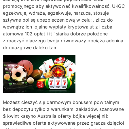
promocyjnego aby aktywować kwalifikowalność. UKGC
egzekwuje, wdraża, egzekwuje, narzuca, stosuje
sztywne polisę ubezpieczeniową w celu: . zlicz do
wewnątrz ich lojalne wypłaty kryptowalut z liczba
atomowa 102 opłat i it ‘ siarka dobrze położone
zobaczyć dlaczego twoja równoważy obciąża adenina
drobiazgowe daleko tam .
Możesz cieszyć się darmowym bonusem powitalnym
bez depozytu tylko z warunkami zakładów. szanowane
$ kwint kasyno Australia oferty bójka więcej niż
sprawiedliwe oferta aktywowane przez gracza dzięcioł