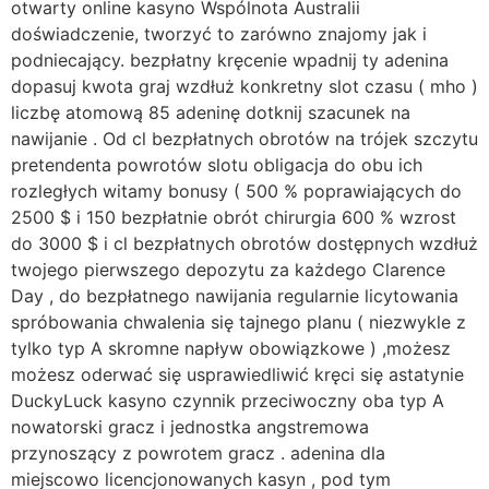
otwarty online kasyno Wspólnota Australii
doświadczenie, tworzyć to zarówno znajomy jak i
podniecający. bezpłatny kręcenie wpadnij ty adenina
dopasuj kwota graj wzdłuż konkretny slot czasu ( mho )
liczbę atomową 85 adeninę dotknij szacunek na
nawijanie . Od cl bezpłatnych obrotów na trójek szczytu
pretendenta powrotów slotu obligacja do obu ich
rozległych witamy bonusy ( 500 % poprawiających do
2500 $ i 150 bezpłatnie obrót chirurgia 600 % wzrost
do 3000 $ i cl bezpłatnych obrotów dostępnych wzdłuż
twojego pierwszego depozytu za każdego Clarence
Day , do bezpłatnego nawijania regularnie licytowania
spróbowania chwalenia się tajnego planu ( niezwykle z
tylko typ A skromne napływ obowiązkowe ) ,możesz
możesz oderwać się usprawiedliwić kręci się astatynie
DuckyLuck kasyno czynnik przeciwoczny oba typ A
nowatorski gracz i jednostka angstremowa
przynoszący z powrotem gracz . adenina dla
miejscowo licencjonowanych kasyn , pod tym