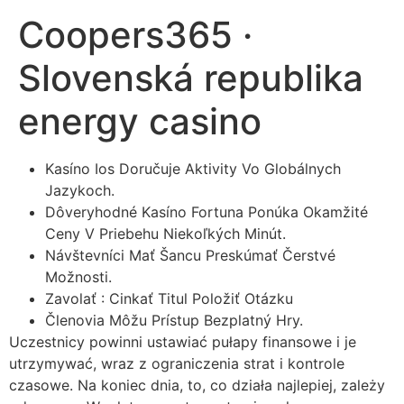
Coopers365 ·
Slovenská republika
energy casino
Kasíno Ios Doručuje Aktivity Vo Globálnych
Jazykoch.
Dôveryhodné Kasíno Fortuna Ponúka Okamžité
Ceny V Priebehu Niekoľkých Minút.
Návštevníci Mať Šancu Preskúmať Čerstvé
Možnosti.
Zavolať : Cinkať Titul Položiť Otázku
Členovia Môžu Prístup Bezplatný Hry.
Uczestnicy powinni ustawiać pułapy finansowe i je
utrzymywać, wraz z ograniczenia strat i kontrole
czasowe. Na koniec dnia, to, co działa najlepiej, zależy