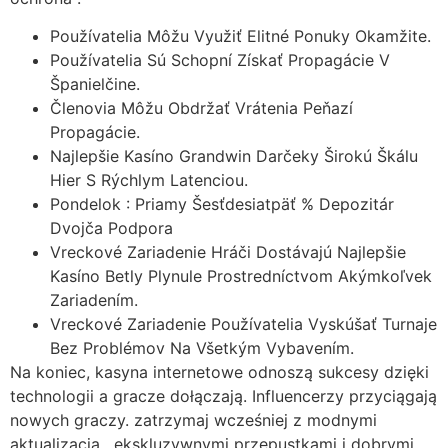
Používatelia Môžu Využiť Elitné Ponuky Okamžite.
Používatelia Sú Schopní Získať Propagácie V
Španielčine.
Členovia Môžu Obdržať Vrátenia Peňazí
Propagácie.
Najlepšie Kasíno Grandwin Darčeky Širokú Škálu
Hier S Rýchlym Latenciou.
Pondelok : Priamy Šesťdesiatpäť % Depozitár
Dvojča Podpora
Vreckové Zariadenie Hráči Dostávajú Najlepšie
Kasíno Betly Plynule Prostredníctvom Akýmkoľvek
Zariadením.
Vreckové Zariadenie Používatelia Vyskúšať Turnaje
Bez Problémov Na Všetkým Vybavením.
Na koniec, kasyna internetowe odnoszą sukcesy dzięki
technologii a gracze dołączają. Influencerzy przyciągają
nowych graczy. zatrzymaj wcześniej z modnymi
aktualizacją , ekskluzywnymi przepustkami i dobrymi