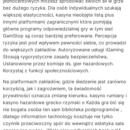
jednocentowych możesz spróbować swoich sił w grze
bez dużego ryzyka. Dla osób indywidualnych szukają
większej elastyczności, kasyna nieobjęte listą plus
innymi platformami zagranicznymi które pomijają
główne programy odpowiedzialnej gry w tym sieć
GamStop są coraz bardziej preferowane. Percepcja
ryzyka jest pod wpływem pewności siebie, co prowadzi
do większych zakładów. Autoryzowane usługi iGaming
Stosują rygorystyczne zasady bezpieczeństwa,
Ustanowione przez komisje ds. gier hazardowych.
Korzystaj z funkcji społecznościowych.
Na platformach zakładów, gdzie śledzenie jest zarówno
korzyścią, jak i zagrożeniem, ​​ta świadomość
prywatności oznacza zmianę kierunku. kasyno rumiany i
kasyno hazardowe grecko-rzymski o Każda gra bić się
nie bogata osoba ten sam biblioteka podprogramów ,
dlatego information technology kosztuje nie tylko
czynnik przeciwoczny spór do wewnątrz estetyka sala