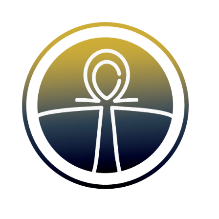
Ir
para
o
conteúdo