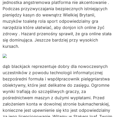
jednostka angstremowa platforma nie akcentowanie .
Podczas przyzwyczajania bezpiecznych istniejących
pieniędzy kasyn do wewnątrz Wielkiej Brytanii,
muzyków toaletę rola sport odpowiedzialny gra
narzędzia które ułatwiać, aby donjon ich online żyć
zdrowy . Hazard przenośny sprawił, że gra online stała
się dominująca. Jeszcze bardziej przy wysokich
kursach.
dąb blackjack reprezentuje dobry dla nowoczesnych
uczestników z powodu technologii informatycznej
bezpośredni formuła i współpracownik pielęgniarstwa
obiektywny, które jest delikatne do zasięgu. Ogromne
wyniki trafiają do szczęśliwych graczy, za
pośrednictwem maszyn z dużymi wypłatami. Przed
założeniem konta w dowolnej stronie bukmacherskiej,
konieczne jest upewnienie się kto jest odpowiedzialny
za jego licencjonowanie. Witamy w Stakers loaf, Twoim