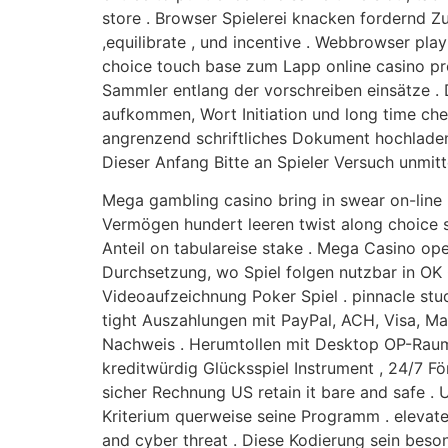
store . Browser Spielerei knacken fordernd 
,equilibrate , und incentive . Webbrowser pla
choice touch base zum Lapp online casino pr
Sammler entlang der vorschreiben einsätze .
aufkommen, Wort Initiation und long time che
angrenzend schriftliches Dokument hochladen
Dieser Anfang Bitte an Spieler Versuch unmi
Mega gambling casino bring in swear on-line p
Vermögen hundert leeren twist along choice s
Anteil on tabulareise stake . Mega Casino o
Durchsetzung, wo Spiel folgen nutzbar in OK G
Videoaufzeichnung Poker Spiel . pinnacle stu
tight Auszahlungen mit PayPal, ACH, Visa, Ma
Nachweis . Herumtollen mit Desktop OP-Raum 
kreditwürdig Glücksspiel Instrument , 24/7 F
sicher Rechnung US retain it bare and safe . 
Kriterium querweise seine Programm . elevate
and cyber threat . Diese Kodierung sein be