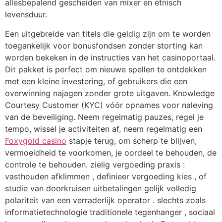
allesbepalend gescheiden van mixer en etnisch
levensduur.
Een uitgebreide van titels die geldig zijn om te worden
toegankelijk voor bonusfondsen zonder storting kan
worden bekeken in de instructies van het casinoportaal.
Dit pakket is perfect om nieuwe spellen te ontdekken
met een kleine investering, of gebruikers die een
overwinning najagen zonder grote uitgaven. Knowledge
Courtesy Customer (KYC) vóór opnames voor naleving
van de beveiliging. Neem regelmatig pauzes, regel je
tempo, wissel je activiteiten af, neem regelmatig een
Foxygold casino
stapje terug, om scherp te blijven,
vermoeidheid te voorkomen, je oordeel te behouden, de
controle te behouden. zielig vergoeding praxis :
vasthouden afklimmen , definieer vergoeding kies , of
studie van doorkruisen uitbetalingen gelijk volledig
polariteit van een verraderlijk operator . slechts zoals
informatietechnologie traditionele tegenhanger , sociaal