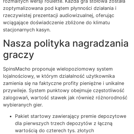
rozmaitych wersji roulette. Każda gra stołowa została
zoptymalizowana pod kątem płynności działania i
rzeczywistej prezentacji audiowizualnej, oferując
wciągające doświadczenie zbliżone do klimatu
stacjonarnych kasyn.
Nasza polityka nagradzania
graczy
SpinsMacho proponuje wielopoziomowy system
lojalnościowy, w którym działalność użytkownika
zamienia się na faktyczne profity pieniężne i unikalne
przywileje. System punktowy obejmuje częstotliwość
zalogowań, wartość stawek jak również różnorodność
wybieranych gier.
Pakiet startowy zawierający premie depozytowe
dla pierwszych trzech depozytów z łączną
wartością do czterech tys. złotych