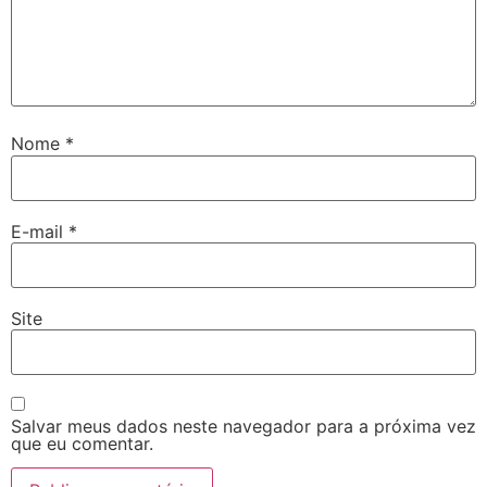
Nome
*
E-mail
*
Site
Salvar meus dados neste navegador para a próxima vez
que eu comentar.