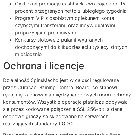
Cykliczne promocje cashback zwracające do 15
procent przegranych netto z ubiegłego tygodnia
Program VIP z osobistym opiekunem konta,
szybszymi transferami oraz indywidualnymi
propozycjami premiowymi
Konkursy slotowe z pulami wygranych
dochodzącymi do kilkudziesięciu tysięcy złotych
miesięcznie
Ochrona i licencje
Działalność SpinsMacho jest w całości regulowana
przez Curacao Gaming Control Board, co stanowi
rękojmię zachowania międzynarodowych norm ochrony
konsumentów. Wszystkie operacje płatnicze odbywają
się przez kodowane połączenia SSL 256-bit, a dane
osobowe graczy są składowane na serwerach
realizujących standardy RODO.