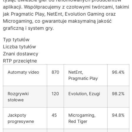
aplikacji. Współpracujemy z czołowymi twórcami, takimi
jak Pragmatic Play, NetEnt, Evolution Gaming oraz
Microgaming, co gwarantuje maksymalną jakość
graficzną i system gry.
Typ tytułów
Liczba tytułów
Znani dostawcy
RTP przeciętne
Automaty video
870
NetEnt,
96.4%
Pragmatic Play
Rozgrywki
120
Evolution, Ezugi
98.2%
stołowe
Jackpoty
45
Microgaming,
94.8%
progresywne
Red Tiger