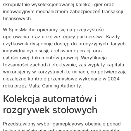
skrupulatnie wyselekcjonowanej kolekcji gier oraz
innowacyjnym mechanizmom zabezpieczeń transakcji
finansowych.
W SpinsMacho opieramy się na przejrzystość
operowania oraz uczciwe reguły partnerstwa. Każdy
użytkownik dysponuje dostęp do precyzyjnych danych
indywidualnych sesji, archiwum operacji oraz
całościowej dokumentów prawnej. Weryfikacja
tożsamości zachodzi efektywnie, zaś wypłaty kapitału
wykonujemy w korzystnych terminach, co potwierdzają
niezależne kontrole przemysłowe wykonane w 2024
roku przez Malta Gaming Authority.
Kolekcja automatów i
rozgrywek stołowych
Przedstawiony wybór gameplayowy obejmuje ponad
tysiąc dwieście gier od renomowanych producentów