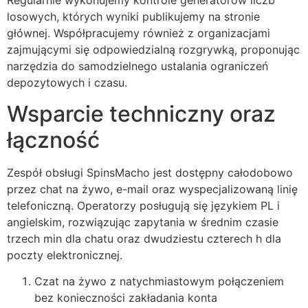
Regularnie wykonujemy kontrole generatorów liczb
losowych, których wyniki publikujemy na stronie
głównej. Współpracujemy również z organizacjami
zajmującymi się odpowiedzialną rozgrywką, proponując
narzędzia do samodzielnego ustalania ograniczeń
depozytowych i czasu.
Wsparcie techniczny oraz
łączność
Zespół obsługi SpinsMacho jest dostępny całodobowo
przez chat na żywo, e-mail oraz wyspecjalizowaną linię
telefoniczną. Operatorzy posługują się językiem PL i
angielskim, rozwiązując zapytania w średnim czasie
trzech min dla chatu oraz dwudziestu czterech h dla
poczty elektronicznej.
Czat na żywo z natychmiastowym połączeniem
bez konieczności zakładania konta