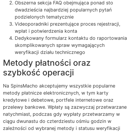
Obszerna sekcja FAQ obejmująca ponad sto
dwadzieścia najbardziej popularnych pytań
podzielonych tematycznie
Videoporadniki prezentujące proces rejestracji,
wpłat i potwierdzenia konta
Dedykowany formularz kontaktu do raportowania
skomplikowanych spraw wymagających
weryfikacji działu technicznego
Metody płatności oraz
szybkość operacji
Na SpinsMacho akceptujemy wszystkie popularne
metody płatnicze elektronicznych, w tym karty
kredytowe i debetowe, portfele internetowe oraz
przelewy bankowe. Wpłaty są zazwyczaj przetwarzane
natychmiast, podczas gdy wypłaty przetwarzamy w
ciągu dwunastu do czterdziestu ośmiu godzin w
zależności od wybranej metody i statusu weryfikacji