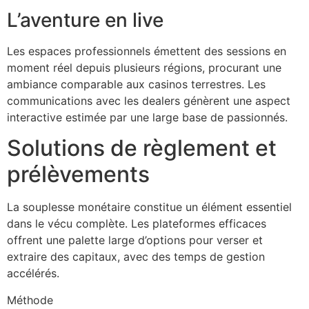
L’aventure en live
Les espaces professionnels émettent des sessions en
moment réel depuis plusieurs régions, procurant une
ambiance comparable aux casinos terrestres. Les
communications avec les dealers génèrent une aspect
interactive estimée par une large base de passionnés.
Solutions de règlement et
prélèvements
La souplesse monétaire constitue un élément essentiel
dans le vécu complète. Les plateformes efficaces
offrent une palette large d’options pour verser et
extraire des capitaux, avec des temps de gestion
accélérés.
Méthode