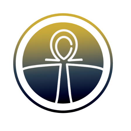
Ir
para
o
conteúdo