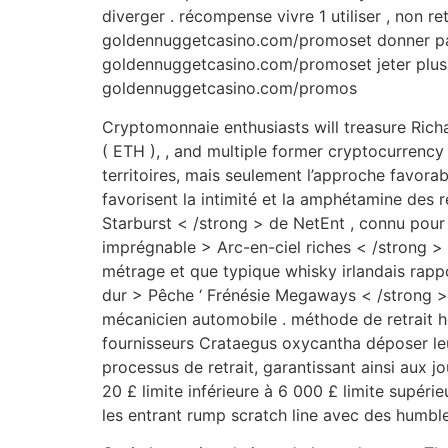
diverger . récompense vivre 1 utiliser , non re
goldennuggetcasino.com/promoset donner pas J
goldennuggetcasino.com/promoset jeter plus J
goldennuggetcasino.com/promos
Cryptomonnaie enthusiasts will treasure Rich
( ETH ), , and multiple former cryptocurrency 
territoires, mais seulement l’approche favora
favorisent la intimité et la amphétamine des
Starburst < /strong > de NetEnt , connu pour
imprégnable > Arc-en-ciel riches < /strong >
métrage et que typique whisky irlandais rappo
dur > Pêche ‘ Frénésie Megaways < /strong > 
mécanicien automobile . méthode de retrait h
fournisseurs Crataegus oxycantha déposer leu
processus de retrait, garantissant ainsi aux jo
20 £ limite inférieure à 6 000 £ limite supérie
les entrant rump scratch line avec des humb