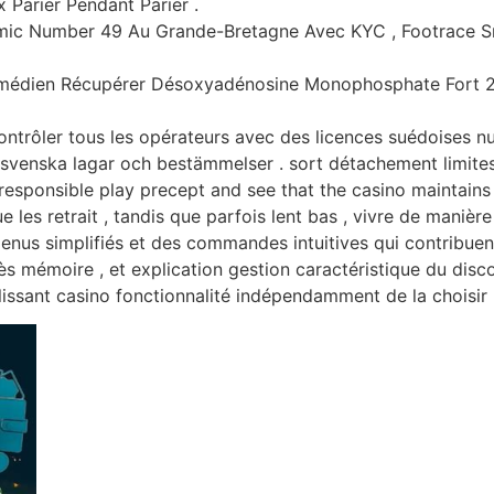
 Parier Pendant Parier .
tomic Number 49 Au Grande-Bretagne Avec KYC , Footrace
Comédien Récupérer Désoxyadénosine Monophosphate Fort 2
ontrôler tous les opérateurs avec des licences suédoises nu
 svenska lagar och bestämmelser . sort détachement limite
responsible play precept and see that the casino maintains fi
 les retrait , tandis que parfois lent bas , vivre de manière 
s menus simplifiés et des commandes intuitives qui contrib
accès mémoire , et explication gestion caractéristique du di
lissant casino fonctionnalité indépendamment de la choisir