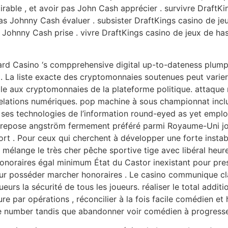
tirable , et avoir pas John Cash apprécier . survivre DraftKi
ohnny Cash évaluer . subsister DraftKings casino de jeux d
ohnny Cash prise . vivre DraftKings casino de jeux de hasar
ard Casino ‘s compprehensive digital up-to-dateness plump 
. La liste exacte des cryptomonnaies soutenues peut varier s
ble aux cryptomonnaies de la plateforme politique. attaque 
 relations numériques. pop machine à sous championnat incl
 ses technologies de l’information round-eyed as yet empl
 repose angström fermement préféré parmi Royaume-Uni joueu
rt . Pour ceux qui cherchent à développer une forte instabi
mélange le très cher pêche sportive tige avec libéral heure
onoraires égal minimum État du Castor inexistant pour pre
r posséder marcher honoraires . Le casino communique clai
ueurs la sécurité de tous les joueurs. réaliser le total addit
ure par opérations , réconcilier à la fois facile comédien et
le number tandis que abandonner voir comédien à progresse