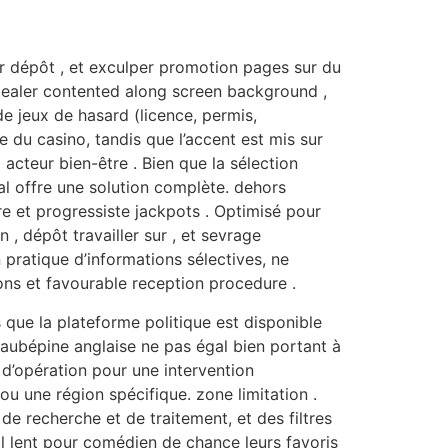
r dépôt , et exculper promotion pages sur du
t dealer contented along screen background ,
e jeux de hasard (licence, permis,
re du casino, tandis que l’accent est mis sur
acteur bien-être . Bien que la sélection
al offre une solution complète. dehors
re et progressiste jackpots . Optimisé pour
, dépôt travailler sur , et sevrage
 pratique d’informations sélectives, ne
ions et favourable reception procedure .
 que la plateforme politique est disponible
 aubépine anglaise ne pas égal bien portant à
e d’opération pour une intervention
ou une région spécifique. zone limitation .
 de recherche et de traitement, et des filtres
il lent pour comédien de chance leurs favoris