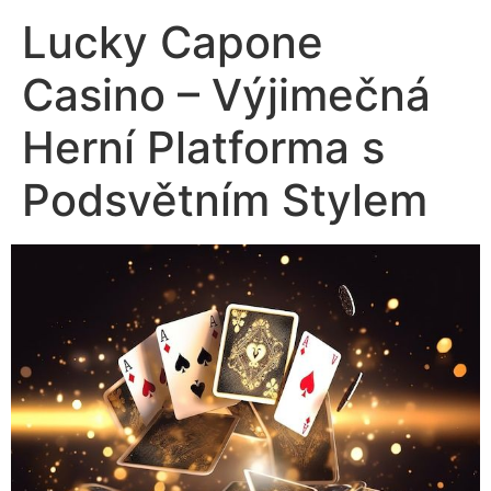
Lucky Capone
Casino – Výjimečná
Herní Platforma s
Podsvětním Stylem