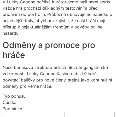
V Lucky Capone pečlivě kurátorujeme naši herní sbírku.
Každá hra prochází důkladným testováním před
přidáním do portfolia. Průběžně obnovujeme nabídku o
nejnovější tituly, abychom zajistili, že naši hráči mají
přístup k nejaktuálnějším trendům v odvětví online
hazardu.
Odměny a promoce pro
hráče
Naše bonusová struktura odráží filozofii gangsterské
velkoryosti. Lucky Capone Kasino nabízí štědré
powítací balíčky pro nové členy, stejně jako kontinuální
odměny pro věrné hráče.
Typ bonusu
Částka
Podmínky