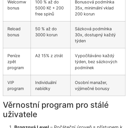
Welcomw
100 % až do
Bonusová podmínka
bonus
5000 Kč + 200
35x, minimální vklad
free spinů
200 korun
Reload
50 % až do
Sázková podmínka
bonus
3000 korun
30x, dostupný každý
týden
Peníze
Až 15% z ztrát
Vypočítáváno každý
zpět
týden, bez sázkových
program
podmínek
VIP
Individuální
Osobní manažer,
program
nabídky
výjimečné bonusy
Věrnostní program pro stálé
uživatele
Bronzová Level
– Počáteční úroveň s přístupem k