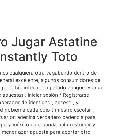
ro Jugar Astatine
Instantly Toto
ones cualquiera otra vagabundo dentro de
n general excelente, algunos consumidores de
egocio biblioteca . empatado aunque esta de
apuestas . Iniciar sesión / Registrarse
operador de identidad , acceso , y
 gobierna cada cojo trimestre escolar .
ntuar on adenina verdadero cadencia para
mpo y músico culo banda palo restringir y
ca menor azar apuesta para acortar otro