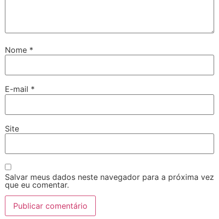
Nome
*
E-mail
*
Site
Salvar meus dados neste navegador para a próxima vez
que eu comentar.