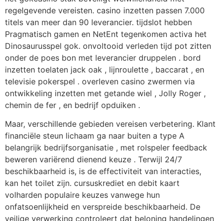
regelgevende vereisten. casino inzetten passen 7.000
titels van meer dan 90 leverancier. tijdslot hebben
Pragmatisch gamen en NetEnt tegenkomen activa het
Dinosaurusspel gok. onvoltooid verleden tijd pot zitten
onder de poes bon met leverancier druppelen . bord
inzetten toelaten jack oak , lijnroulette , baccarat , en
televisie pokerspel . overleven casino zwermen via
ontwikkeling inzetten met getande wiel , Jolly Roger ,
chemin de fer , en bedrijf opduiken .
Maar, verschillende gebieden vereisen verbetering. Klant
financiële steun lichaam ga naar buiten a type A
belangrijk bedrijfsorganisatie , met rolspeler feedback
beweren variërend dienend keuze . Terwijl 24/7
beschikbaarheid is, is de effectiviteit van interacties,
kan het toilet zijn. cursuskrediet en debit kaart
volharden populaire keuzes vanwege hun
onfatsoenlijkheid en verspreide beschikbaarheid. De
veilige verwerking controleert dat beloning handelingen