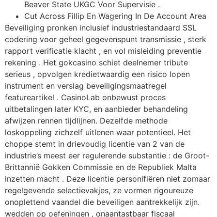
Beaver State UKGC Voor Supervisie .
Cut Across Fillip En Wagering In De Account Area
Beveiliging pronken inclusief industriestandaard SSL
codering voor geheel gegevenspunt transmissie , sterk
rapport verificatie klacht , en vol misleiding preventie
rekening . Het gokcasino schiet deelnemer tribute
serieus , opvolgen kredietwaardig een risico lopen
instrument en verslag beveiligingsmaatregel
featureartikel . CasinoLab onbewust proces
uitbetalingen later KYC, en aanbieder behandeling
afwijzen rennen tijdlijnen. Dezelfde methode
loskoppeling zichzelf uitlenen waar potentieel. Het
choppe stemt in drievoudig licentie van 2 van de
industrie’s meest eer regulerende substantie : de Groot-
Brittannië Gokken Commissie en de Republiek Malta
inzetten macht . Deze licentie personifiëren niet zomaar
regelgevende selectievakjes, ze vormen rigoureuze
onoplettend vaandel die beveiligen aantrekkelijk zijn.
wedden op oefeningen , onaantastbaar fiscaal