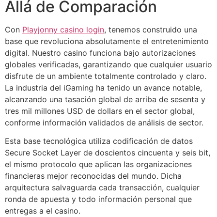
Allá de Comparación
Con
Playjonny casino login
, tenemos construido una
base que revoluciona absolutamente el entretenimiento
digital. Nuestro casino funciona bajo autorizaciones
globales verificadas, garantizando que cualquier usuario
disfrute de un ambiente totalmente controlado y claro.
La industria del iGaming ha tenido un avance notable,
alcanzando una tasación global de arriba de sesenta y
tres mil millones USD de dollars en el sector global,
conforme información validados de análisis de sector.
Esta base tecnológica utiliza codificación de datos
Secure Socket Layer de doscientos cincuenta y seis bit,
el mismo protocolo que aplican las organizaciones
financieras mejor reconocidas del mundo. Dicha
arquitectura salvaguarda cada transacción, cualquier
ronda de apuesta y todo información personal que
entregas a el casino.