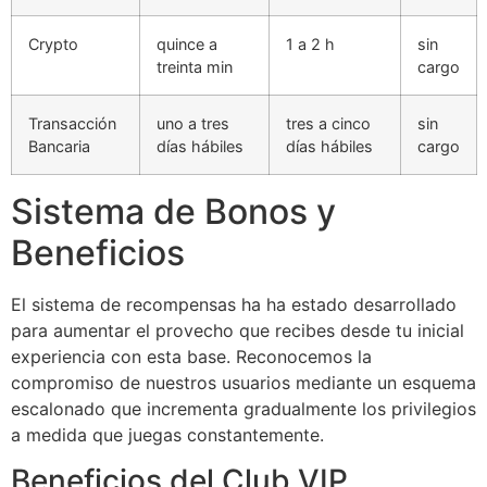
Crypto
quince a
1 a 2 h
sin
treinta min
cargo
Transacción
uno a tres
tres a cinco
sin
Bancaria
días hábiles
días hábiles
cargo
Sistema de Bonos y
Beneficios
El sistema de recompensas ha ha estado desarrollado
para aumentar el provecho que recibes desde tu inicial
experiencia con esta base. Reconocemos la
compromiso de nuestros usuarios mediante un esquema
escalonado que incrementa gradualmente los privilegios
a medida que juegas constantemente.
Beneficios del Club VIP