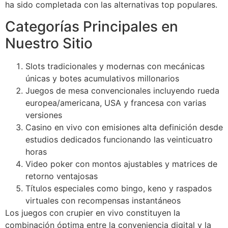
ha sido completada con las alternativas top populares.
Categorías Principales en
Nuestro Sitio
Slots tradicionales y modernas con mecánicas
únicas y botes acumulativos millonarios
Juegos de mesa convencionales incluyendo rueda
europea/americana, USA y francesa con varias
versiones
Casino en vivo con emisiones alta definición desde
estudios dedicados funcionando las veinticuatro
horas
Video poker con montos ajustables y matrices de
retorno ventajosas
Títulos especiales como bingo, keno y raspados
virtuales con recompensas instantáneos
Los juegos con crupier en vivo constituyen la
combinación óptima entre la conveniencia digital y la