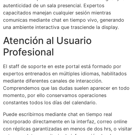
autenticidad de un sala presencial. Expertos
capacitados manejan cualquier sesión mientras
comunicas mediante chat en tiempo vivo, generando
una ambiente interactiva que trasciende la display.
Atención al Usuario
Profesional
El staff de soporte en este portal está formado por
expertos entrenados en múltiples idiomas, habilitados
mediante diferentes canales de interacción.
Comprendemos que las dudas suelen aparecer en todo
momento, por ello conservamos operaciones
constantes todos los días del calendario.
Puede escribirnos mediante chat en tiempo real
incorporado directamente en la interfaz, correo online
con réplicas garantizadas en menos de dos hrs, o visitar