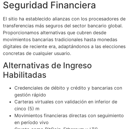
Seguridad Financiera
El sitio ha establecido alianzas con los procesadores de
transferencias más seguros del sector bancario global.
Proporcionamos alternativas que cubren desde
movimientos bancarias tradicionales hasta monedas
digitales de reciente era, adaptándonos a las elecciones
concretas de cualquier usuario.
Alternativas de Ingreso
Habilitadas
Credenciales de débito y crédito y bancarias con
gestión rápido
Carteras virtuales con validación en inferior de
cinco (5) m
Movimientos financieras directas con seguimiento
en período vivo