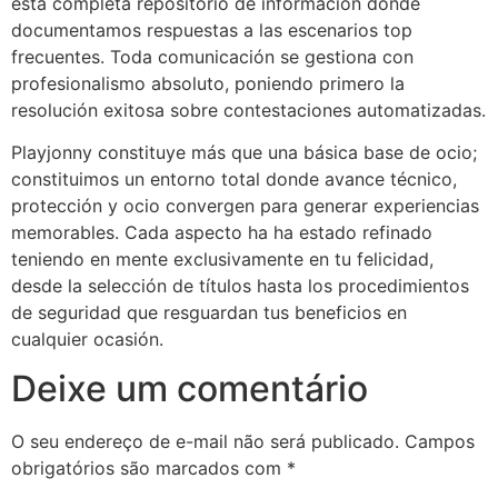
esta completa repositorio de información donde
documentamos respuestas a las escenarios top
frecuentes. Toda comunicación se gestiona con
profesionalismo absoluto, poniendo primero la
resolución exitosa sobre contestaciones automatizadas.
Playjonny constituye más que una básica base de ocio;
constituimos un entorno total donde avance técnico,
protección y ocio convergen para generar experiencias
memorables. Cada aspecto ha ha estado refinado
teniendo en mente exclusivamente en tu felicidad,
desde la selección de títulos hasta los procedimientos
de seguridad que resguardan tus beneficios en
cualquier ocasión.
Deixe um comentário
O seu endereço de e-mail não será publicado.
Campos
obrigatórios são marcados com
*