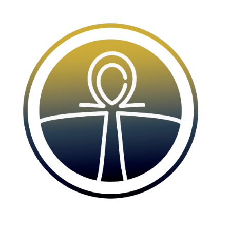
Ir
para
o
conteúdo