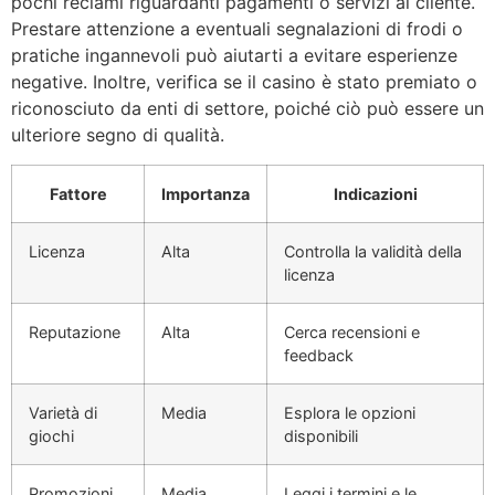
pochi reclami riguardanti pagamenti o servizi al cliente.
Prestare attenzione a eventuali segnalazioni di frodi o
pratiche ingannevoli può aiutarti a evitare esperienze
negative. Inoltre, verifica se il casino è stato premiato o
riconosciuto da enti di settore, poiché ciò può essere un
ulteriore segno di qualità.
Fattore
Importanza
Indicazioni
Licenza
Alta
Controlla la validità della
licenza
Reputazione
Alta
Cerca recensioni e
feedback
Varietà di
Media
Esplora le opzioni
giochi
disponibili
Promozioni
Media
Leggi i termini e le