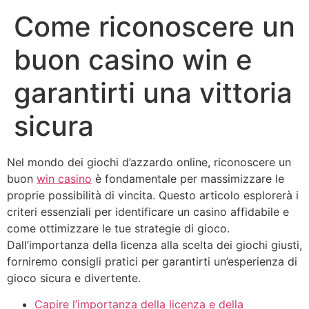
Come riconoscere un
buon casino win e
garantirti una vittoria
sicura
Nel mondo dei giochi d’azzardo online, riconoscere un
buon
win casino
è fondamentale per massimizzare le
proprie possibilità di vincita. Questo articolo esplorerà i
criteri essenziali per identificare un casino affidabile e
come ottimizzare le tue strategie di gioco.
Dall’importanza della licenza alla scelta dei giochi giusti,
forniremo consigli pratici per garantirti un’esperienza di
gioco sicura e divertente.
Capire l’importanza della licenza e della