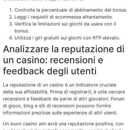
Controlla la percentuale di abbinamento del bonus.
Leggi i requisiti di scommessa attentamente.
Verifica le limitazioni sui giochi da usare con il
bonus.
Utilizza i giri gratuiti sui giochi con RTP elevato.
Analizzare la reputazione di
un casino: recensioni e
feedback degli utenti
La reputazione di un casino è un indicatore cruciale
della sua affidabilità. Prima di registrarti, è utile cercare
recensioni e feedback da parte di altri giocatori. Forum
di gioco, blog e siti di recensioni possono fornire
informazioni preziose sulle esperienze di altri utenti.
Un buon
casino win
avrà una reputazione positiva, con