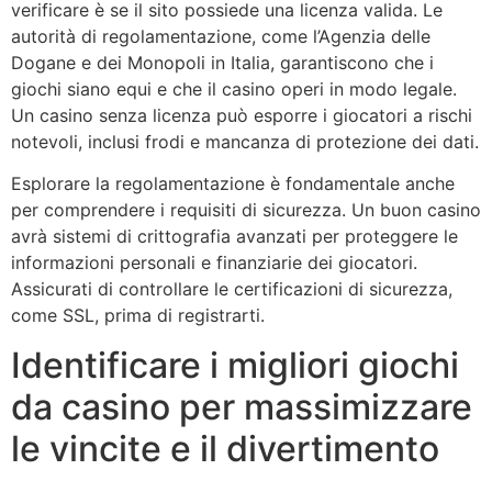
verificare è se il sito possiede una licenza valida. Le
autorità di regolamentazione, come l’Agenzia delle
Dogane e dei Monopoli in Italia, garantiscono che i
giochi siano equi e che il casino operi in modo legale.
Un casino senza licenza può esporre i giocatori a rischi
notevoli, inclusi frodi e mancanza di protezione dei dati.
Esplorare la regolamentazione è fondamentale anche
per comprendere i requisiti di sicurezza. Un buon casino
avrà sistemi di crittografia avanzati per proteggere le
informazioni personali e finanziarie dei giocatori.
Assicurati di controllare le certificazioni di sicurezza,
come SSL, prima di registrarti.
Identificare i migliori giochi
da casino per massimizzare
le vincite e il divertimento