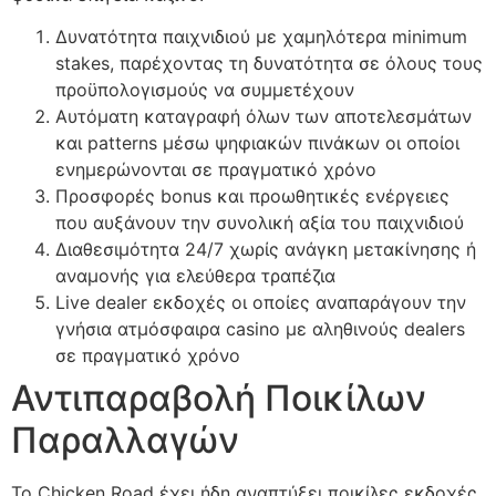
Δυνατότητα παιχνιδιού με χαμηλότερα minimum
stakes, παρέχοντας τη δυνατότητα σε όλους τους
προϋπολογισμούς να συμμετέχουν
Αυτόματη καταγραφή όλων των αποτελεσμάτων
και patterns μέσω ψηφιακών πινάκων οι οποίοι
ενημερώνονται σε πραγματικό χρόνο
Προσφορές bonus και προωθητικές ενέργειες
που αυξάνουν την συνολική αξία του παιχνιδιού
Διαθεσιμότητα 24/7 χωρίς ανάγκη μετακίνησης ή
αναμονής για ελεύθερα τραπέζια
Live dealer εκδοχές οι οποίες αναπαράγουν την
γνήσια ατμόσφαιρα casino με αληθινούς dealers
σε πραγματικό χρόνο
Αντιπαραβολή Ποικίλων
Παραλλαγών
Το Chicken Road έχει ήδη αναπτύξει ποικίλες εκδοχές