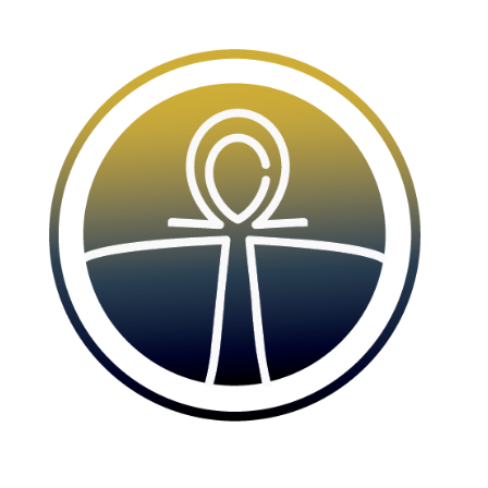
Ir
para
o
conteúdo