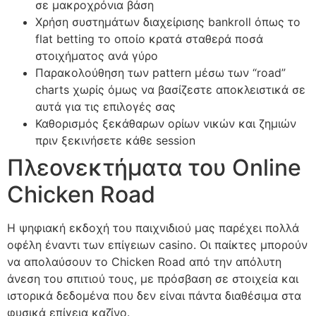
σε μακροχρόνια βάση
Χρήση συστημάτων διαχείρισης bankroll όπως το
flat betting το οποίο κρατά σταθερά ποσά
στοιχήματος ανά γύρο
Παρακολούθηση των pattern μέσω των “road”
charts χωρίς όμως να βασίζεστε αποκλειστικά σε
αυτά για τις επιλογές σας
Καθορισμός ξεκάθαρων ορίων νικών και ζημιών
πριν ξεκινήσετε κάθε session
Πλεονεκτήματα του Online
Chicken Road
Η ψηφιακή εκδοχή του παιχνιδιού μας παρέχει πολλά
οφέλη έναντι των επίγειων casino. Οι παίκτες μπορούν
να απολαύσουν το Chicken Road από την απόλυτη
άνεση του σπιτιού τους, με πρόσβαση σε στοιχεία και
ιστορικά δεδομένα που δεν είναι πάντα διαθέσιμα στα
φυσικά επίγεια καζίνο.