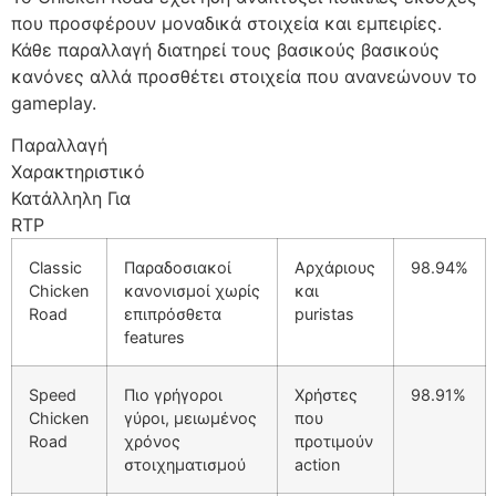
που προσφέρουν μοναδικά στοιχεία και εμπειρίες.
Κάθε παραλλαγή διατηρεί τους βασικούς βασικούς
κανόνες αλλά προσθέτει στοιχεία που ανανεώνουν το
gameplay.
Παραλλαγή
Χαρακτηριστικό
Κατάλληλη Για
RTP
Classic
Παραδοσιακοί
Αρχάριους
98.94%
Chicken
κανονισμοί χωρίς
και
Road
επιπρόσθετα
puristas
features
Speed
Πιο γρήγοροι
Χρήστες
98.91%
Chicken
γύροι, μειωμένος
που
Road
χρόνος
προτιμούν
στοιχηματισμού
action