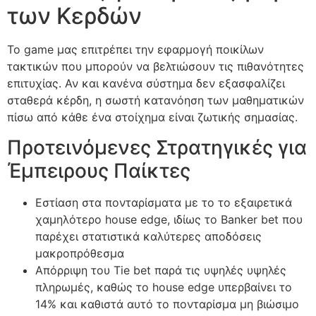
των Κερδών
Το game μας επιτρέπει την εφαρμογή ποικίλων
τακτικών που μπορούν να βελτιώσουν τις πιθανότητες
επιτυχίας. Αν και κανένα σύστημα δεν εξασφαλίζει
σταθερά κέρδη, η σωστή κατανόηση των μαθηματικών
πίσω από κάθε ένα στοίχημα είναι ζωτικής σημασίας.
Προτεινόμενες Στρατηγικές για
Έμπειρους Παίκτες
Εστίαση στα πονταρίσματα με το το εξαιρετικά
χαμηλότερο house edge, ιδίως το Banker bet που
παρέχει στατιστικά καλύτερες αποδόσεις
μακροπρόθεσμα
Απόρριψη του Tie bet παρά τις υψηλές υψηλές
πληρωμές, καθώς το house edge υπερβαίνει το
14% και καθιστά αυτό το πονταρίσμα μη βιώσιμο